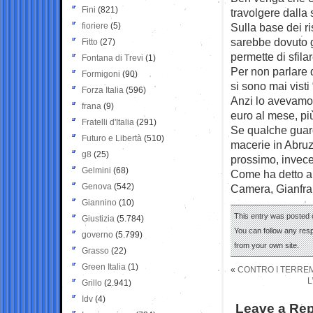
Fini
(821)
travolgere dalla
fioriere
(5)
Sulla base dei ris
sarebbe dovuto g
Fitto
(27)
permette di sfila
Fontana di Trevi
(1)
Per non parlare d
Formigoni
(90)
si sono mai visti
Forza Italia
(596)
Anzi lo avevamo v
frana
(9)
euro al mese, più
Fratelli d'Italia
(291)
Se qualche guard
Futuro e Libertà
(510)
macerie in Abruz
g8
(25)
prossimo, invece
Gelmini
(68)
Come ha detto an
Genova
(542)
Camera, Gianfra
Giannino
(10)
This entry was posted o
Giustizia
(5.784)
You can follow any res
governo
(5.799)
from your own site.
Grasso
(22)
Green Italia
(1)
«
CONTRO I TERREM
L
Grillo
(2.941)
Idv
(4)
Leave a Rep