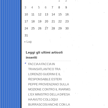
1
2
3
4
5
6
7
8
9
10
11
12
13
14
15
16
17
18
19
20
21
22
23
24
25
26
27
28
29
30
31
« Lug
Leggi gli ultimi articoli
inseriti
FACCIA A FACCIA IN
TRANSATLANTICO TRA
LORENZO GUERINI E IL
RESPONSABILE ESTERI
PEPPE PROVENZANO SULLA
MOZIONE CONTRO IL RIARMO.
L’EX MINISTRO DELLA DIFESA
HA AVUTO COLLOQUI
BURRASCOSI ANCHE CON LA