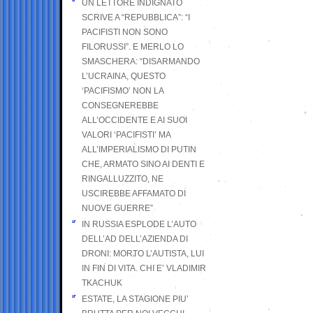
UN LETTORE INDIGNATO
SCRIVE A “REPUBBLICA”: “I
PACIFISTI NON SONO
FILORUSSI”. E MERLO LO
SMASCHERA: “DISARMANDO
L’UCRAINA, QUESTO
‘PACIFISMO’ NON LA
CONSEGNEREBBE
ALL’OCCIDENTE E AI SUOI
VALORI ‘PACIFISTI’ MA
ALL’IMPERIALISMO DI PUTIN
CHE, ARMATO SINO AI DENTI E
RINGALLUZZITO, NE
USCIREBBE AFFAMATO DI
NUOVE GUERRE”
IN RUSSIA ESPLODE L’AUTO
DELL’AD DELL’AZIENDA DI
DRONI: MORTO L’AUTISTA, LUI
IN FIN DI VITA. CHI E’ VLADIMIR
TKACHUK
ESTATE, LA STAGIONE PIU’