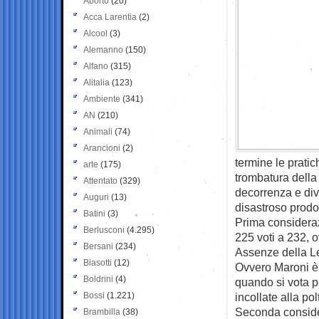
Aborto
(20)
Acca Larentia
(2)
Alcool
(3)
Alemanno
(150)
Alfano
(315)
Alitalia
(123)
Ambiente
(341)
AN
(210)
Animali
(74)
Arancioni
(2)
termine le pratich
arte
(175)
trombatura della
Attentato
(329)
decorrenza e dive
Auguri
(13)
disastroso prodot
Batini
(3)
Prima considerazi
Berlusconi
(4.295)
225 voti a 232, o
Bersani
(234)
Assenze della Leg
Biasotti
(12)
Ovvero Maroni è 
Boldrini
(4)
quando si vota p
Bossi
(1.221)
incollate alla pol
Seconda consider
Brambilla
(38)