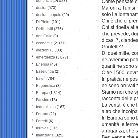
denuncia
(14.528)
Come pensate che
Maroni a Tunisi 
destra
(573)
solo l’allontana
destradipopolo
(99)
Chi è che ci pren
Di Pietro
(101)
Chi si ribella a
Diritti civili
(276)
che prevede, dopo
don Gallo
(9)
dicasi 7, clandes
economia
(2.331)
Goulette?
elezioni
(3.303)
Di quei mille, c
emergenza
(3.077)
ne avremmo potuti
Energia
(45)
quanti ne sono sb
Esselunga
(2)
Oltre 1500, dovre
In pratica ne po
Esteri
(784)
ne sono arrivati 
Eugenetica
(3)
Siamo noi che sp
Europa
(1.314)
racconta delle p
Fassino
(13)
La verità è che l
federalismo
(167)
altro che incolpar
Ferrara
(21)
In Europa sono ba
Ferretti
(6)
umanità e fermez
ferrovie
(133)
arroganza, che s
finanziaria
(325)
Ben venga che esp