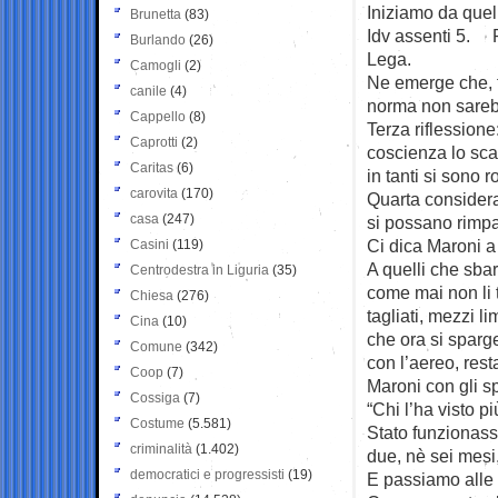
Iniziamo da quel
Brunetta
(83)
Idv assenti 5. P
Burlando
(26)
Lega.
Camogli
(2)
Ne emerge che, fr
canile
(4)
norma non sarebb
Cappello
(8)
Terza riflessione
Caprotti
(2)
coscienza lo sca
Caritas
(6)
in tanti si sono 
carovita
(170)
Quarta considera
casa
(247)
si possano rimpa
Ci dica Maroni a q
Casini
(119)
A quelli che sbarc
Centrodestra in Liguria
(35)
come mai non li 
Chiesa
(276)
tagliati, mezzi li
Cina
(10)
che ora si sparge
Comune
(342)
con l’aereo, rest
Coop
(7)
Maroni con gli sp
Cossiga
(7)
“Chi l’ha visto 
Costume
(5.581)
Stato funzionass
criminalità
(1.402)
due, nè sei mesi,
democratici e progressisti
(19)
E passiamo alle