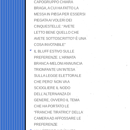
CAPOGRUPPO CHIARA
BRAGA, A CUI HA FATTO LA
MESSA IN PIEGA PER ESSERSI
PIEGATA AI VOLERI DEI
CINQUESTELLE: “AVETE
LETTO BENE QUELLO CHE
AVETE SOTTOSCRITTO? È UNA
COSA INVOTABILE”
IL BLUFF ESTIVO SULLE
PREFERENZE. L’ARMATA
BRANCA-MELONI ANNUNCIA
TRIONFANTE UN’INTESA
SULLA LEGGE ELETTORALE
CHE PERO’ NON VA A
SCIOGLIERE IL NODO
DELL’ALTERNANZA DI
GENERE, OVVERO IL TEMA
CHE HA PORTATO LE
“FRANCHE TIRATRICI” DELLA
CAMERA AD AFFOSSARE LE
PREFERENZE