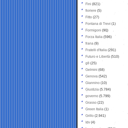
Fini
(821)
fioriere
(5)
Fitto
(27)
Fontana di Trevi
(1)
Formigoni
(90)
Forza Italia
(596)
frana
(9)
Fratelli d'Italia
(291)
Futuro e Libertà
(510)
g8
(25)
Gelmini
(68)
Genova
(542)
Giannino
(10)
Giustizia
(5.784)
governo
(5.799)
Grasso
(22)
Green Italia
(1)
Grillo
(2.941)
Idv
(4)