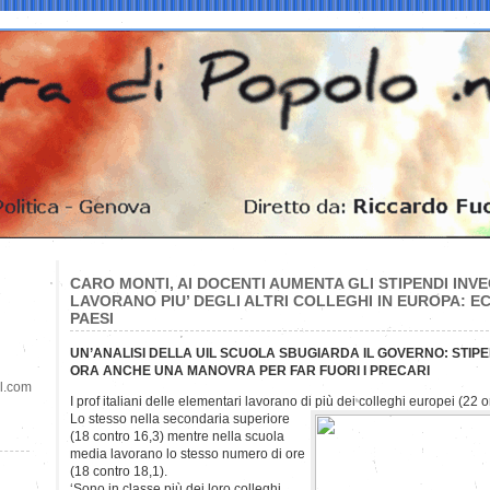
CARO MONTI, AI DOCENTI AUMENTA GLI STIPENDI INVE
LAVORANO PIU’ DEGLI ALTRI COLLEGHI IN EUROPA: EC
PAESI
UN’ANALISI DELLA UIL SCUOLA SBUGIARDA IL GOVERNO: STIPE
ORA ANCHE UNA MANOVRA PER FAR FUORI I PRECARI
il.com
I prof italiani delle elementari lavorano di più dei colleghi europei (22 
Lo stesso nella secondaria superiore
(18 contro 16,3) mentre nella scuola
media lavorano lo stesso numero di ore
(18 contro 18,1).
‘Sono in classe più dei loro colleghi