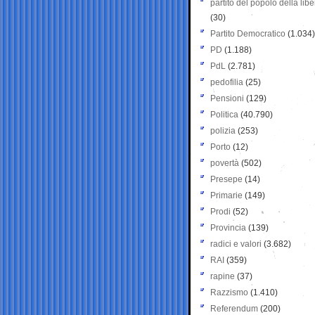
partito del popolo della libe
(30)
Partito Democratico
(1.034)
PD
(1.188)
PdL
(2.781)
pedofilia
(25)
Pensioni
(129)
Politica
(40.790)
polizia
(253)
Porto
(12)
povertà
(502)
Presepe
(14)
Primarie
(149)
Prodi
(52)
Provincia
(139)
radici e valori
(3.682)
RAI
(359)
rapine
(37)
Razzismo
(1.410)
Referendum
(200)