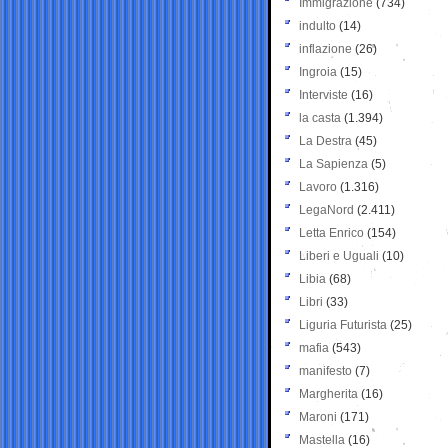
Immigrazione
(734)
indulto
(14)
inflazione
(26)
Ingroia
(15)
Interviste
(16)
la casta
(1.394)
La Destra
(45)
La Sapienza
(5)
Lavoro
(1.316)
LegaNord
(2.411)
Letta Enrico
(154)
Liberi e Uguali
(10)
Libia
(68)
Libri
(33)
Liguria Futurista
(25)
mafia
(543)
manifesto
(7)
Margherita
(16)
Maroni
(171)
Mastella
(16)