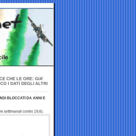
CE CHE LE ORE: GIA’
CO I DATI DEGLI ALTRI
NDI BLOCCATI DA ANNI E
ore settimanali contro
19,6).