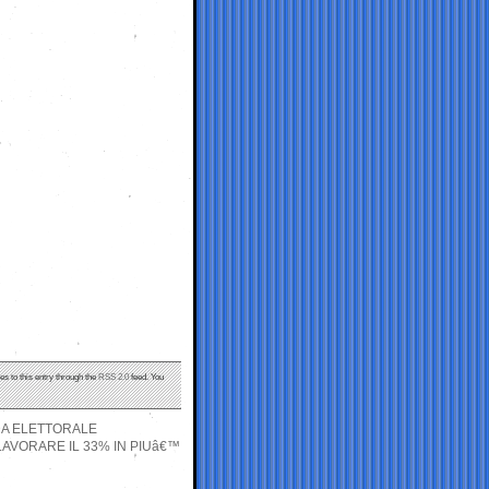
es to this entry through the
RSS 2.0
feed. You
DA ELETTORALE
LAVORARE IL 33% IN PIUâ€™