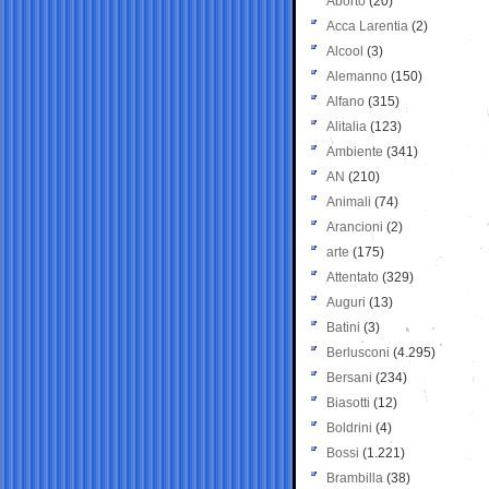
Aborto
(20)
Acca Larentia
(2)
Alcool
(3)
Alemanno
(150)
Alfano
(315)
Alitalia
(123)
Ambiente
(341)
AN
(210)
Animali
(74)
Arancioni
(2)
arte
(175)
Attentato
(329)
Auguri
(13)
Batini
(3)
Berlusconi
(4.295)
Bersani
(234)
Biasotti
(12)
Boldrini
(4)
Bossi
(1.221)
Brambilla
(38)