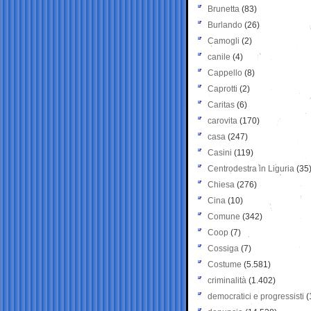
Brunetta
(83)
Burlando
(26)
Camogli
(2)
canile
(4)
Cappello
(8)
Caprotti
(2)
Caritas
(6)
carovita
(170)
casa
(247)
Casini
(119)
Centrodestra in Liguria
(35
Chiesa
(276)
Cina
(10)
Comune
(342)
Coop
(7)
Cossiga
(7)
Costume
(5.581)
criminalità
(1.402)
democratici e progressisti
(