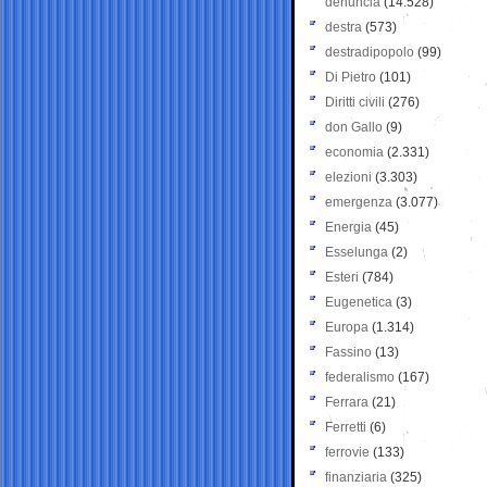
denuncia
(14.528)
destra
(573)
destradipopolo
(99)
Di Pietro
(101)
Diritti civili
(276)
don Gallo
(9)
economia
(2.331)
elezioni
(3.303)
emergenza
(3.077)
Energia
(45)
Esselunga
(2)
Esteri
(784)
Eugenetica
(3)
Europa
(1.314)
Fassino
(13)
federalismo
(167)
Ferrara
(21)
Ferretti
(6)
ferrovie
(133)
finanziaria
(325)