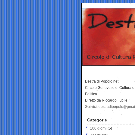
Destra di Popolo.net
Circolo Genovese di Cultura e
Politica
Diretto da Riccardo Fucile
Scrivici: destradipopolo@gma
Categorie
100 giorni
(5)