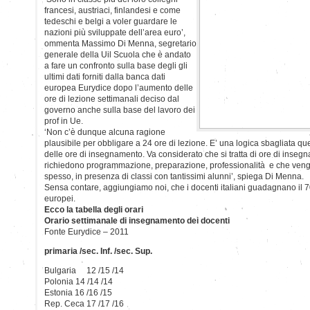
francesi, austriaci, finlandesi e come
tedeschi e belgi a voler guardare le
nazioni più sviluppate dell’area euro’,
ommenta Massimo Di Menna, segretario
generale della Uil Scuola che è andato
a fare un confronto sulla base degli gli
ultimi dati forniti dalla banca dati
europea Eurydice dopo l’aumento delle
ore di lezione settimanali deciso dal
governo anche sulla base del lavoro dei
prof in Ue.
‘Non c’è dunque alcuna ragione
plausibile per obbligare a 24 ore di lezione. E’ una logica sbagliata q
delle ore di insegnamento. Va considerato che si tratta di ore di insegn
richiedono programmazione, preparazione, professionalità e che veng
spesso, in presenza di classi con tantissimi alunni’, spiega Di Menna.
Sensa contare, aggiungiamo noi, che i docenti italiani guadagnano il 70
europei.
Ecco la tabella degli orari
Orario settimanale di insegnamento dei docenti
Fonte Eurydice – 2011
primaria /sec. Inf. /sec. Sup.
Bulgaria 12 /15 /14
Polonia 14 /14 /14
Estonia 16 /16 /15
Rep. Ceca 17 /17 /16