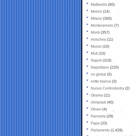
Mattarella
(60)
Meloni
(14)
Milano
(300)
Montezemolo
(7)
Monti
(357)
moschea
(11)
Musso
(10)
Muti
(10)
Napoli
(319)
Napolitano
(220)
no global
(5)
notte bianca
(3)
Nuovo Centrodestra
(2)
Obama
(11)
olimpiadi
(40)
Oliveri
(4)
Pannella
(29)
Papa
(33)
Parlamento
(1.428)