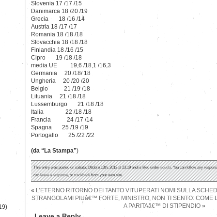
Slovenia 17 /17 /15
Danimarca 18 /20 /19
Grecia 18 /16 /14
Austria 18 /17 /17
Romania 18 /18 /18
Slovacchia 18 /18 /18
Finlandia 18 /16 /15
Cipro 19 /18 /18
media UE 19,6 /18,1 /16,3
Germania 20 /18/ 18
Ungheria 20 /20 /20
Belgio 21 /19 /18
Lituania 21 /18 /18
Lussemburgo 21 /18 /18
Italia 22 /18 /18
)
Francia 24 /17 /14
Spagna 25 /19 /19
Portogallo 25 /22 /22
(da “La Stampa”
)
This entry was posted on sabato, Ottobre 13th, 2012 at 23:19 and is filed under
scuola
. You can follow any respons
can
leave a response
, or
trackback
from your own site.
«
L’ETERNO RITORNO DEI TANTO VITUPERATI NOMI SULLA SCHE
STRANGOLAMI PIUâ€™ FORTE, MINISTRO, NON TI SENTO: COME 
A PARITAâ€™ DI STIPENDIO
»
19)
Leave a Reply