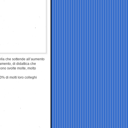
uella che sottende all’aumento
amento, di didattica che
ono svolte molte, molto
% di molti loro colleghi