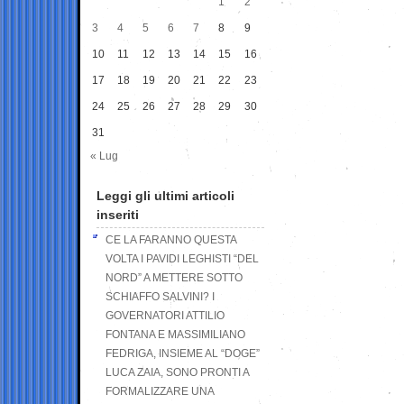
1
2
3
4
5
6
7
8
9
10
11
12
13
14
15
16
17
18
19
20
21
22
23
24
25
26
27
28
29
30
31
« Lug
Leggi gli ultimi articoli
inseriti
CE LA FARANNO QUESTA
VOLTA I PAVIDI LEGHISTI “DEL
NORD” A METTERE SOTTO
SCHIAFFO SALVINI? I
GOVERNATORI ATTILIO
FONTANA E MASSIMILIANO
FEDRIGA, INSIEME AL “DOGE”
LUCA ZAIA, SONO PRONTI A
FORMALIZZARE UNA