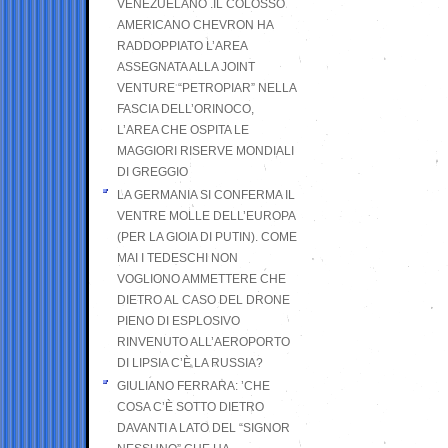
VENEZUELANO .IL COLOSSO
AMERICANO CHEVRON HA
RADDOPPIATO L’AREA
ASSEGNATA ALLA JOINT
VENTURE “PETROPIAR” NELLA
FASCIA DELL’ORINOCO,
L’AREA CHE OSPITA LE
MAGGIORI RISERVE MONDIALI
DI GREGGIO
LA GERMANIA SI CONFERMA IL
VENTRE MOLLE DELL’EUROPA
(PER LA GIOIA DI PUTIN). COME
MAI I TEDESCHI NON
VOGLIONO AMMETTERE CHE
DIETRO AL CASO DEL DRONE
PIENO DI ESPLOSIVO
RINVENUTO ALL’AEROPORTO
DI LIPSIA C’È LA RUSSIA?
GIULIANO FERRARA: ’CHE
COSA C’È SOTTO DIETRO
DAVANTI A LATO DEL “SIGNOR