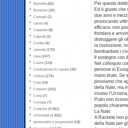
Per questo dobbi
Brunetta
(83)
Ed è giusto che s
Burlando
(26)
due anni e mezzo 
Camogli
(2)
provocando vitti
canile
(4)
efficace, non pos
Cappello
(8)
frontiera e arriv
Caprotti
(2)
distruggere gli ob
Caritas
(6)
la risoluzione, n
carovita
(170)
bombardare i civ
casa
(247)
Il sostegno con i
Nel colloquio co
Casini
(119)
persone in Europ
Centrodestra in Liguria
(35)
mano tirato. Se 
Chiesa
(276)
possiamo che agi
Cina
(10)
della Nato, ma i
Comune
(342)
invaso l’Ucraina
Coop
(7)
Putin non ricono
Cossiga
(7)
popolo chiaramen
Costume
(5.581)
La Nato
criminalità
(1.402)
A Rackete non pia
democratici e progressisti
(19)
della Nato per gl