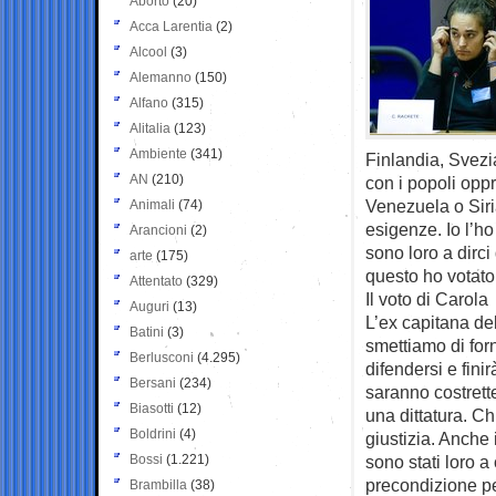
Aborto
(20)
Acca Larentia
(2)
Alcool
(3)
Alemanno
(150)
Alfano
(315)
Alitalia
(123)
Ambiente
(341)
Finlandia, Svezi
AN
(210)
con i popoli oppr
Venezuela o Siri
Animali
(74)
esigenze. Io l’ho
Arancioni
(2)
sono loro a dirci
arte
(175)
questo ho votato 
Attentato
(329)
Il voto di Carola
Auguri
(13)
L’ex capitana de
Batini
(3)
smettiamo di forn
Berlusconi
(4.295)
difendersi e fini
Bersani
(234)
saranno costrette
Biasotti
(12)
una dittatura. Ch
Boldrini
(4)
giustizia. Anche 
Bossi
(1.221)
sono stati loro a
precondizione per
Brambilla
(38)