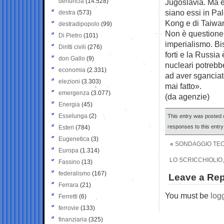
denuncia
(14.528)
Jugoslavia. Ma es
siano essi in Pal
destra
(573)
Kong e di Taiwan
destradipopolo
(99)
Non è questione 
Di Pietro
(101)
imperialismo. Bi
Diritti civili
(276)
forti e la Russia
don Gallo
(9)
nucleari potrebb
economia
(2.331)
ad aver sganciat
elezioni
(3.303)
mai fatto».
emergenza
(3.077)
(da agenzie)
Energia
(45)
Esselunga
(2)
This entry was posted 
responses to this entr
Esteri
(784)
Eugenetica
(3)
«
SONDAGGIO TECN
Europa
(1.314)
LO SCRICCHIOLIO,
Fassino
(13)
federalismo
(167)
Leave a Rep
Ferrara
(21)
You must be
log
Ferretti
(6)
ferrovie
(133)
finanziaria
(325)