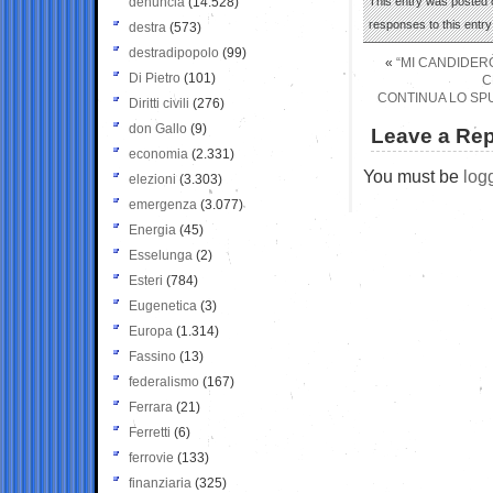
denuncia
(14.528)
This entry was posted 
responses to this entr
destra
(573)
destradipopolo
(99)
«
“MI CANDIDER
Di Pietro
(101)
C
CONTINUA LO SPU
Diritti civili
(276)
don Gallo
(9)
Leave a Rep
economia
(2.331)
You must be
log
elezioni
(3.303)
emergenza
(3.077)
Energia
(45)
Esselunga
(2)
Esteri
(784)
Eugenetica
(3)
Europa
(1.314)
Fassino
(13)
federalismo
(167)
Ferrara
(21)
Ferretti
(6)
ferrovie
(133)
finanziaria
(325)