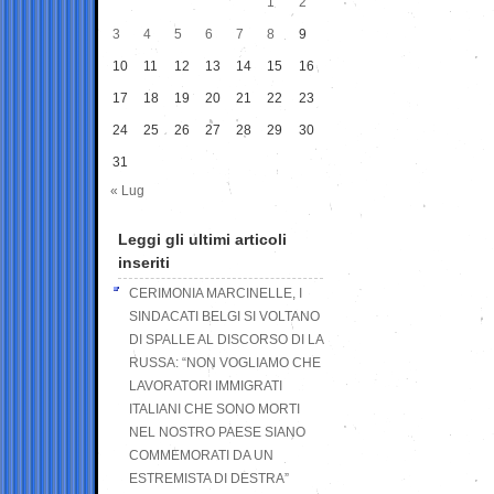
1
2
3
4
5
6
7
8
9
10
11
12
13
14
15
16
17
18
19
20
21
22
23
24
25
26
27
28
29
30
31
« Lug
Leggi gli ultimi articoli
inseriti
CERIMONIA MARCINELLE, I
SINDACATI BELGI SI VOLTANO
DI SPALLE AL DISCORSO DI LA
RUSSA: “NON VOGLIAMO CHE
LAVORATORI IMMIGRATI
ITALIANI CHE SONO MORTI
NEL NOSTRO PAESE SIANO
COMMEMORATI DA UN
ESTREMISTA DI DESTRA”