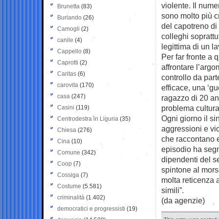
violente. Il num
Brunetta
(83)
sono molto più cr
Burlando
(26)
del capotreno d
Camogli
(2)
colleghi soprattu
canile
(4)
legittima di un 
Cappello
(8)
Per far fronte a
Caprotti
(2)
affrontare l’arg
Caritas
(6)
controllo da par
carovita
(170)
efficace, una ‘gu
casa
(247)
ragazzo di 20 an
problema cultura
Casini
(119)
Ogni giorno il s
Centrodestra in Liguria
(35)
aggressioni e vio
Chiesa
(276)
che raccontano e
Cina
(10)
episodio ha segn
Comune
(342)
dipendenti del se
Coop
(7)
spintone al mors
Cossiga
(7)
molta reticenza 
Costume
(5.581)
simili”.
criminalità
(1.402)
(da agenzie)
democratici e progressisti
(19)