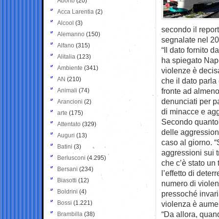
Aborto
(20)
Acca Larentia
(2)
Alcool
(3)
secondo il report
Alemanno
(150)
segnalate nel 20
Alfano
(315)
“Il dato fornito d
Alitalia
(123)
ha spiegato Napo
Ambiente
(341)
violenze è decis
AN
(210)
che il dato parl
fronte ad almeno
Animali
(74)
denunciati per p
Arancioni
(2)
di minacce e agg
arte
(175)
Secondo quanto s
Attentato
(329)
delle aggressioni
Auguri
(13)
caso al giorno. “
Batini
(3)
aggressioni sui t
Berlusconi
(4.295)
che c’è stato un 
Bersani
(234)
l’effetto di dete
Biasotti
(12)
numero di violenz
Boldrini
(4)
pressoché invaria
Bossi
(1.221)
violenza è aume
“Da allora, quan
Brambilla
(38)