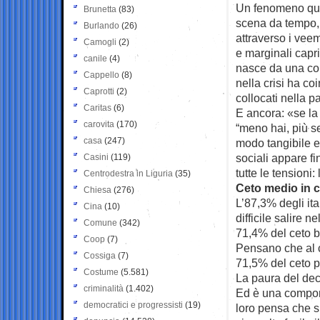
Un fenomeno ques
Brunetta
(83)
scena da tempo, c
Burlando
(26)
attraverso i veeme
Camogli
(2)
e marginali capri
canile
(4)
nasce da una con
Cappello
(8)
nella crisi ha co
Caprotti
(2)
collocati nella p
Caritas
(6)
E ancora: «se la 
carovita
(170)
“meno hai, più sei
casa
(247)
modo tangibile e 
sociali appare fi
Casini
(119)
tutte le tensioni:
Centrodestra in Liguria
(35)
Ceto medio in c
Chiesa
(276)
L’87,3% degli ita
Cina
(10)
difficile salire 
Comune
(342)
71,4% del ceto 
Coop
(7)
Pensano che al co
Cossiga
(7)
71,5% del ceto po
Costume
(5.581)
La paura del de
criminalità
(1.402)
Ed è una compone
democratici e progressisti
(19)
loro pensa che si