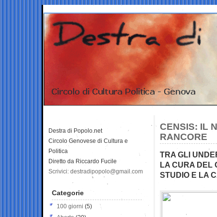
CENSIS: IL 
Destra di Popolo.net
RANCORE
Circolo Genovese di Cultura e
Politica
TRA GLI UNDER
Diretto da Riccardo Fucile
LA CURA DEL 
Scrivici: destradipopolo@gmail.com
STUDIO E LA C
Categorie
100 giorni
(5)