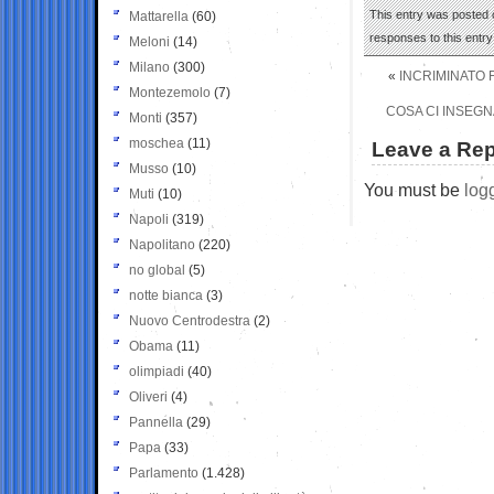
This entry was posted 
Mattarella
(60)
responses to this entr
Meloni
(14)
Milano
(300)
«
INCRIMINATO 
Montezemolo
(7)
COSA CI INSEGN
Monti
(357)
moschea
(11)
Leave a Rep
Musso
(10)
You must be
log
Muti
(10)
Napoli
(319)
Napolitano
(220)
no global
(5)
notte bianca
(3)
Nuovo Centrodestra
(2)
Obama
(11)
olimpiadi
(40)
Oliveri
(4)
Pannella
(29)
Papa
(33)
Parlamento
(1.428)