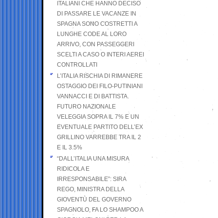
ITALIANI CHE HANNO DECISO
DI PASSARE LE VACANZE IN
SPAGNA SONO COSTRETTI A
LUNGHE CODE AL LORO
ARRIVO, CON PASSEGGERI
SCELTI A CASO O INTERI AEREI
CONTROLLATI
L’ITALIA RISCHIA DI RIMANERE
OSTAGGIO DEI FILO-PUTINIANI
VANNACCI E DI BATTISTA.
FUTURO NAZIONALE
VELEGGIA SOPRA IL 7% E UN
EVENTUALE PARTITO DELL’EX
GRILLINO VARREBBE TRA IL 2
E IL 3.5%
“DALL’ITALIA UNA MISURA
RIDICOLA E
IRRESPONSABILE”: SIRA
REGO, MINISTRA DELLA
GIOVENTÙ DEL GOVERNO
SPAGNOLO, FA LO SHAMPOO A