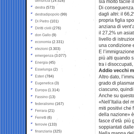
denuncia
(14.528)
sia molto facile 
Di conseguenza, 
destra
(573)
dagli altri: il 66
destradipopolo
(99)
propria figlia sp
Di Pietro
(101)
anziana di vent’
Diritti civili
(276)
il 27,2% un asia
don Gallo
(9)
livello di istruz
economia
(2.331)
una condizione 
elezioni
(3.303)
E l’immigrazione 
emergenza
(3.077)
più alti quando s
Energia
(45)
tra i disoccupati,
Esselunga
(2)
Addio vecchi mi
Altro dato, l’imm
Esteri
(784)
grado di plasmare
Eugenetica
(3)
ciascuno, quindi
Europa
(1.314)
Anche su questo f
Fassino
(13)
«Nell’Italia del
federalismo
(167)
miti positivi ch
Ferrara
(21)
della nazione» è
Ferretti
(6)
fasce d’età più g
ferrovie
(133)
soppiantati dall
finanziaria
(325)
Nella mappa del 