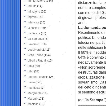
Immigrazione
(734)
distanze tra l’are
indulto
(14)
numero complessi
inflazione
(26)
con meno di 40 a
Ingroia
(15)
di giovani profes
anni.
Interviste
(16)
La domanda pol
la casta
(1.394)
Risentimento e n
La Destra
(45)
politica. E l’ond
La Sapienza
(5)
fiducia nei parti
Lavoro
(1.316)
nelle istituzioni
LegaNord
(2.411)
Il 60% è insoddi
Letta Enrico
(154)
64% è convinto c
Liberi e Uguali
(10)
negativamente la 
Libia
(68)
«Non sorprende —
Libri
(33)
destrutturati dal
globalizzazione 
Liguria Futurista
(25)
sovranismo. L’as
mafia
(543)
del ceto dirigent
manifesto
(7)
si sentono esclus
Margherita
(16)
Maroni
(171)
(da “
la Stampa”
Mastella
(16)