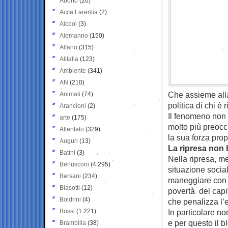
Aborto
(20)
Acca Larentia
(2)
Alcool
(3)
Alemanno
(150)
Alfano
(315)
Alitalia
(123)
Ambiente
(341)
AN
(210)
Che assieme alla
Animali
(74)
politica di chi è 
Arancioni
(2)
Il fenomeno non 
arte
(175)
molto più preocc
Attentato
(329)
la sua forza pro
Auguri
(13)
La ripresa non 
Batini
(3)
Nella ripresa, me
Berlusconi
(4.295)
situazione social
Bersani
(234)
maneggiare con c
Biasotti
(12)
povertà del capi
Boldrini
(4)
che penalizza l’
Bossi
(1.221)
In particolare no
e per questo il b
Brambilla
(38)