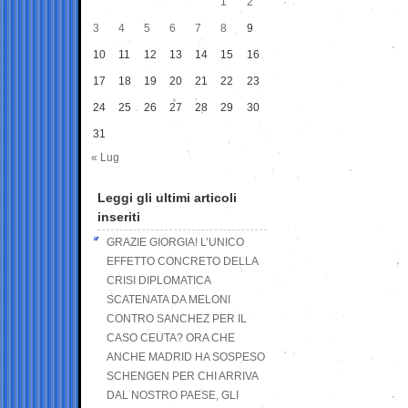
1
2
3
4
5
6
7
8
9
10
11
12
13
14
15
16
17
18
19
20
21
22
23
24
25
26
27
28
29
30
31
« Lug
Leggi gli ultimi articoli
inseriti
GRAZIE GIORGIA! L’UNICO
EFFETTO CONCRETO DELLA
CRISI DIPLOMATICA
SCATENATA DA MELONI
CONTRO SANCHEZ PER IL
CASO CEUTA? ORA CHE
ANCHE MADRID HA SOSPESO
SCHENGEN PER CHI ARRIVA
DAL NOSTRO PAESE, GLI