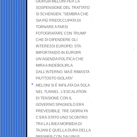
GIORGIA MELONI PER LA
SOSPENSIONE DEL TRATTATO
SI SCHENGEN: “SEMBRA CHE
SIA PIÙ PREOCCUPATA DI
TORNARE A FARSI
FOTOGRAFARE CON TRUMP
CHE DI DIFENDERE GLI
INTERESSI EUROPEI. STA
IMPORTANDO IN EUROPA
UN’AGENDA POLITICA CHE
MIRA A INDEBOLIRLA
DALL’INTERNO. MA È RIMASTA
PIUTTOSTO ISOLATA”
MELONI SI È INFILATA DA SOLA
NEL TUNNEL. L’ESCALATION
DI TENSIONE CON IL
GOVERNO SPAGNOLO ERA
PREVEDIBILE: TRE GIORNI FA
C’ERA STATO UNO SCONTRO
TRA LA LINEA MORBIDA DI
TAJANI E QUELLA DURA DELLA
PREMIER CON SALVINI E