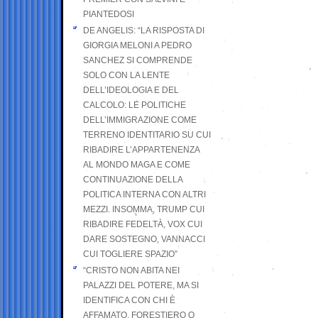
PIANTEDOSI
DE ANGELIS: “LA RISPOSTA DI
GIORGIA MELONI A PEDRO
SANCHEZ SI COMPRENDE
SOLO CON LA LENTE
DELL’IDEOLOGIA E DEL
CALCOLO: LE POLITICHE
DELL’IMMIGRAZIONE COME
TERRENO IDENTITARIO SU CUI
RIBADIRE L’APPARTENENZA
AL MONDO MAGA E COME
CONTINUAZIONE DELLA
POLITICA INTERNA CON ALTRI
MEZZI. INSOMMA, TRUMP CUI
RIBADIRE FEDELTÀ, VOX CUI
DARE SOSTEGNO, VANNACCI
CUI TOGLIERE SPAZIO”
“CRISTO NON ABITA NEI
PALAZZI DEL POTERE, MA SI
IDENTIFICA CON CHI È
AFFAMATO, FORESTIERO O