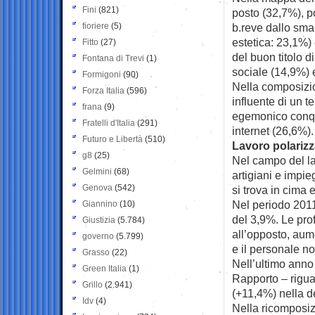
Fini
(821)
posto (32,7%), po
fioriere
(5)
b.reve dallo smar
estetica: 23,1%) 
Fitto
(27)
del buon titolo 
Fontana di Trevi
(1)
sociale (14,9%) 
Formigoni
(90)
Nella composizio
Forza Italia
(596)
influente di un t
frana
(9)
egemonico conqui
Fratelli d'Italia
(291)
internet (26,6%).
Futuro e Libertà
(510)
Lavoro polarizz
g8
(25)
Nel campo del la
Gelmini
(68)
artigiani e impie
Genova
(542)
si trova in cima 
Nel periodo 2011
Giannino
(10)
del 3,9%. Le prof
Giustizia
(5.784)
all’opposto, aume
governo
(5.799)
e il personale no
Grasso
(22)
Nell’ultimo anno
Green Italia
(1)
Rapporto – rigua
Grillo
(2.941)
(+11,4%) nella d
Idv
(4)
Nella ricomposi