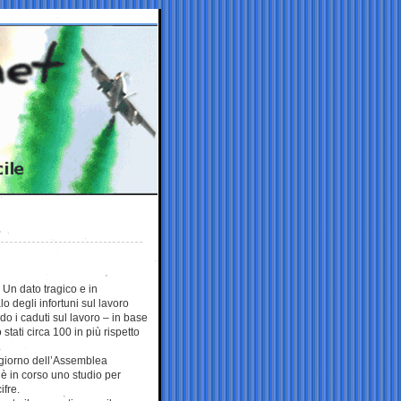
Un dato tragico e in
o degli infortuni sul lavoro
do i caduti sul lavoro – in base
stati circa 100 in più rispetto
.
el giorno dell’Assemblea
è in corso uno studio per
fre.