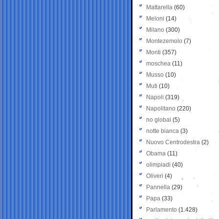
Mattarella
(60)
Meloni
(14)
Milano
(300)
Montezemolo
(7)
Monti
(357)
moschea
(11)
Musso
(10)
Muti
(10)
Napoli
(319)
Napolitano
(220)
no global
(5)
notte bianca
(3)
Nuovo Centrodestra
(2)
Obama
(11)
olimpiadi
(40)
Oliveri
(4)
Pannella
(29)
Papa
(33)
Parlamento
(1.428)