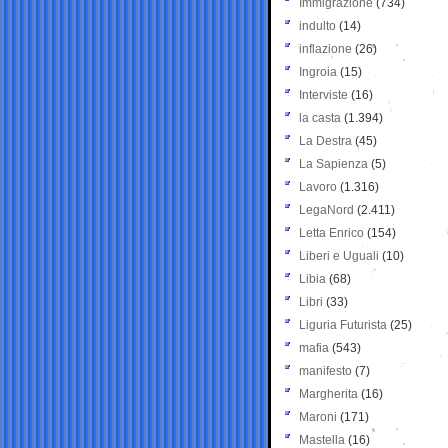
Immigrazione
(734)
indulto
(14)
inflazione
(26)
Ingroia
(15)
Interviste
(16)
la casta
(1.394)
La Destra
(45)
La Sapienza
(5)
Lavoro
(1.316)
LegaNord
(2.411)
Letta Enrico
(154)
Liberi e Uguali
(10)
Libia
(68)
Libri
(33)
Liguria Futurista
(25)
mafia
(543)
manifesto
(7)
Margherita
(16)
Maroni
(171)
Mastella
(16)