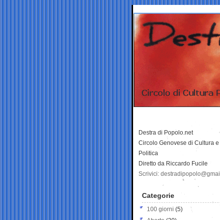
Destra di Popolo.net
Circolo Genovese di Cultura e
Politica
Diretto da Riccardo Fucile
Scrivici: destradipopolo@gma
Categorie
100 giorni
(5)