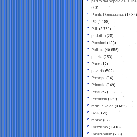
partito del popolo della libe
(30)
Partito Democratico
(1.034)
PD
(1.188)
PdL
(2.781)
pedofilia
(25)
Pensioni
(129)
Politica
(40.855)
polizia
(253)
Porto
(12)
povertà
(502)
Presepe
(14)
Primarie
(149)
Prodi
(52)
Provincia
(139)
radici e valori
(3.682)
RAI
(359)
rapine
(37)
Razzismo
(1.410)
Referendum
(200)