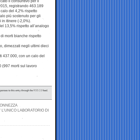
cato il consuntivo per il
2015, registrando 463.189
 calo del 4,2% rispetto
alo più sostenuto per gli
 in itinere (-2,0%).
del 13,5% rispetto all’analogo
 di morti bianche rispetto
, dimezzati negli ultimi dieci
ati 437.000, con un calo del
0 (997 morti sul lavoro
sponses to this entry through the
RSS 2.0
feed.
 MONNEZZA
’ L’UNICO LABORATORIO DI