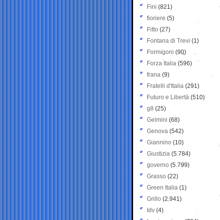
Fini
(821)
fioriere
(5)
Fitto
(27)
Fontana di Trevi
(1)
Formigoni
(90)
Forza Italia
(596)
frana
(9)
Fratelli d'Italia
(291)
Futuro e Libertà
(510)
g8
(25)
Gelmini
(68)
Genova
(542)
Giannino
(10)
Giustizia
(5.784)
governo
(5.799)
Grasso
(22)
Green Italia
(1)
Grillo
(2.941)
Idv
(4)