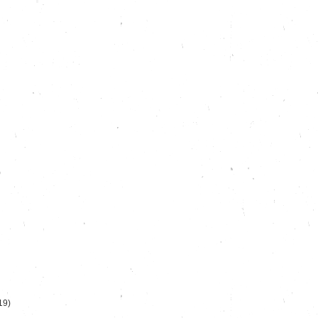
)
19)