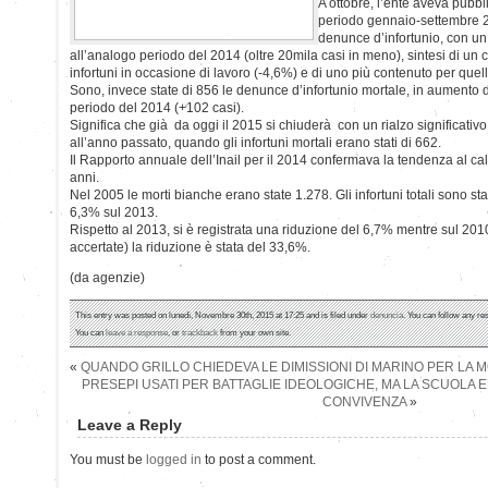
A ottobre, l’ente aveva pubbli
periodo gennaio-settembre 
denunce d’infortunio, con un
all’analogo periodo del 2014 (oltre 20mila casi in meno), sintesi di un c
infortuni in occasione di lavoro (-4,6%) e di uno più contenuto per quelli
Sono, invece state di 856 le denunce d’infortunio mortale, in aumento 
periodo del 2014 (+102 casi).
Significa che già da oggi il 2015 si chiuderà con un rialzo significativo
all’anno passato, quando gli infortuni mortali erano stati di 662.
Il Rapporto annuale dell’Inail per il 2014 confermava la tendenza al calo
anni.
Nel 2005 le morti bianche erano state 1.278. Gli infortuni totali sono st
6,3% sul 2013.
Rispetto al 2013, si è registrata una riduzione del 6,7% mentre sul 201
accertate) la riduzione è stata del 33,6%.
(da agenzie)
This entry was posted on lunedì, Novembre 30th, 2015 at 17:25 and is filed under
denuncia
. You can follow any re
You can
leave a response
, or
trackback
from your own site.
«
QUANDO GRILLO CHIEDEVA LE DIMISSIONI DI MARINO PER LA
PRESEPI USATI PER BATTAGLIE IDEOLOGICHE, MA LA SCUOLA E
CONVIVENZA
»
Leave a Reply
You must be
logged in
to post a comment.