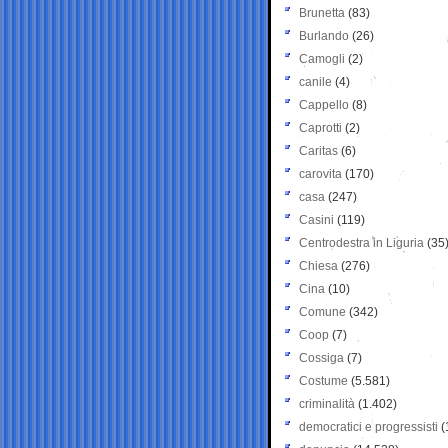
Brunetta
(83)
Burlando
(26)
Camogli
(2)
canile
(4)
Cappello
(8)
Caprotti
(2)
Caritas
(6)
carovita
(170)
casa
(247)
Casini
(119)
Centrodestra in Liguria
(35
Chiesa
(276)
Cina
(10)
Comune
(342)
Coop
(7)
Cossiga
(7)
Costume
(5.581)
criminalità
(1.402)
democratici e progressisti
(