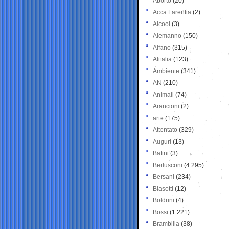
Aborto
(20)
Acca Larentia
(2)
Alcool
(3)
Alemanno
(150)
Alfano
(315)
Alitalia
(123)
Ambiente
(341)
AN
(210)
Animali
(74)
Arancioni
(2)
arte
(175)
Attentato
(329)
Auguri
(13)
Batini
(3)
Berlusconi
(4.295)
Bersani
(234)
Biasotti
(12)
Boldrini
(4)
Bossi
(1.221)
Brambilla
(38)