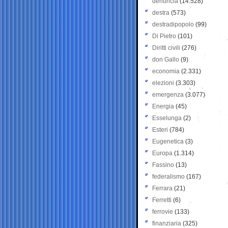
denuncia
(14.528)
destra
(573)
destradipopolo
(99)
Di Pietro
(101)
Diritti civili
(276)
don Gallo
(9)
economia
(2.331)
elezioni
(3.303)
emergenza
(3.077)
Energia
(45)
Esselunga
(2)
Esteri
(784)
Eugenetica
(3)
Europa
(1.314)
Fassino
(13)
federalismo
(167)
Ferrara
(21)
Ferretti
(6)
ferrovie
(133)
finanziaria
(325)