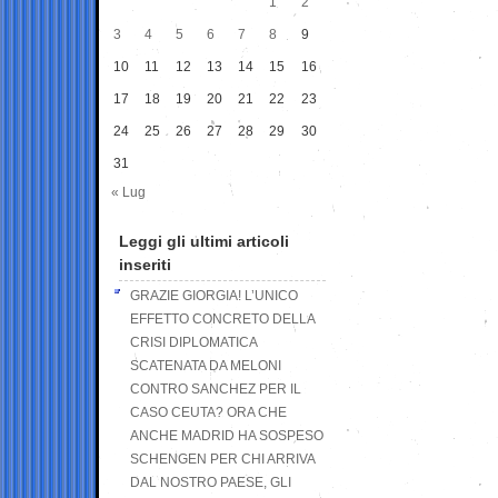
1
2
3
4
5
6
7
8
9
10
11
12
13
14
15
16
17
18
19
20
21
22
23
24
25
26
27
28
29
30
31
« Lug
Leggi gli ultimi articoli
inseriti
GRAZIE GIORGIA! L’UNICO
EFFETTO CONCRETO DELLA
CRISI DIPLOMATICA
SCATENATA DA MELONI
CONTRO SANCHEZ PER IL
CASO CEUTA? ORA CHE
ANCHE MADRID HA SOSPESO
SCHENGEN PER CHI ARRIVA
DAL NOSTRO PAESE, GLI