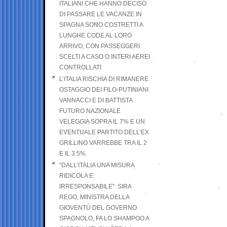
ITALIANI CHE HANNO DECISO
DI PASSARE LE VACANZE IN
SPAGNA SONO COSTRETTI A
LUNGHE CODE AL LORO
ARRIVO, CON PASSEGGERI
SCELTI A CASO O INTERI AEREI
CONTROLLATI
L’ITALIA RISCHIA DI RIMANERE
OSTAGGIO DEI FILO-PUTINIANI
VANNACCI E DI BATTISTA.
FUTURO NAZIONALE
VELEGGIA SOPRA IL 7% E UN
EVENTUALE PARTITO DELL’EX
GRILLINO VARREBBE TRA IL 2
E IL 3.5%
“DALL’ITALIA UNA MISURA
RIDICOLA E
IRRESPONSABILE”: SIRA
REGO, MINISTRA DELLA
GIOVENTÙ DEL GOVERNO
SPAGNOLO, FA LO SHAMPOO A