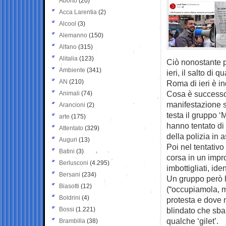
Aborto
(20)
Acca Larentia
(2)
Alcool
(3)
Alemanno
(150)
Alfano
(315)
Alitalia
(123)
Ciò nonostante p
Ambiente
(341)
ieri, il salto di 
AN
(210)
Roma di ieri è i
Cosa è successo
Animali
(74)
manifestazione s
Arancioni
(2)
testa il gruppo
arte
(175)
hanno tentato di
Attentato
(329)
della polizia in
Auguri
(13)
Poi nel tentativo
Batini
(3)
corsa in un impro
Berlusconi
(4.295)
imbottigliati, iden
Bersani
(234)
Un gruppo però h
Biasotti
(12)
(“occupiamola, mo
Boldrini
(4)
protesta e dove 
Bossi
(1.221)
blindato che sbar
qualche ‘gilet’.
Brambilla
(38)