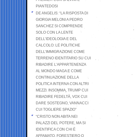
PIANTEDOSI
DE ANGELIS: “LA RISPOSTA DI
GIORGIA MELONI A PEDRO
SANCHEZ SI COMPRENDE
SOLO CON LA LENTE
DELL’IDEOLOGIA E DEL
CALCOLO: LE POLITICHE
DELL’IMMIGRAZIONE COME
TERRENO IDENTITARIO SU CUI
RIBADIRE L’APPARTENENZA
AL MONDO MAGA E COME
CONTINUAZIONE DELLA
POLITICA INTERNA CON ALTRI
MEZZI. INSOMMA, TRUMP CUI
RIBADIRE FEDELTÀ, VOX CUI
DARE SOSTEGNO, VANNACCI
CUI TOGLIERE SPAZIO”
“CRISTO NON ABITA NEI
PALAZZI DEL POTERE, MA SI
IDENTIFICA CON CHI È
AFFAMATO, FORESTIERO O