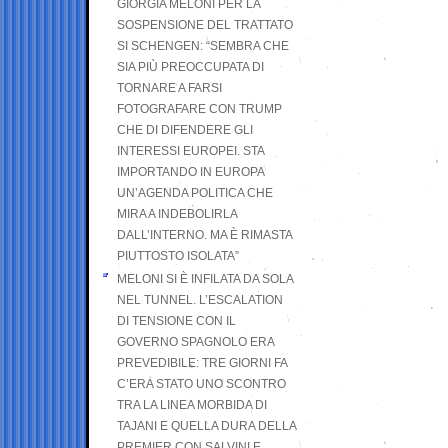
GIORGIA MELONI PER LA
SOSPENSIONE DEL TRATTATO
SI SCHENGEN: “SEMBRA CHE
SIA PIÙ PREOCCUPATA DI
TORNARE A FARSI
FOTOGRAFARE CON TRUMP
CHE DI DIFENDERE GLI
INTERESSI EUROPEI. STA
IMPORTANDO IN EUROPA
UN’AGENDA POLITICA CHE
MIRA A INDEBOLIRLA
DALL’INTERNO. MA È RIMASTA
PIUTTOSTO ISOLATA”
MELONI SI È INFILATA DA SOLA
NEL TUNNEL. L’ESCALATION
DI TENSIONE CON IL
GOVERNO SPAGNOLO ERA
PREVEDIBILE: TRE GIORNI FA
C’ERA STATO UNO SCONTRO
TRA LA LINEA MORBIDA DI
TAJANI E QUELLA DURA DELLA
PREMIER CON SALVINI E