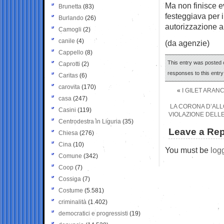
Ma non finisce e
Brunetta
(83)
festeggiava per 
Burlando
(26)
autorizzazione a
Camogli
(2)
canile
(4)
(da agenzie)
Cappello
(8)
This entry was posted 
Caprotti
(2)
responses to this entr
Caritas
(6)
carovita
(170)
«
I GILET ARAN
casa
(247)
LA CORONA D’ALL
Casini
(119)
VIOLAZIONE DELL
Centrodestra in Liguria
(35)
Leave a Rep
Chiesa
(276)
Cina
(10)
You must be
log
Comune
(342)
Coop
(7)
Cossiga
(7)
Costume
(5.581)
criminalità
(1.402)
democratici e progressisti
(19)