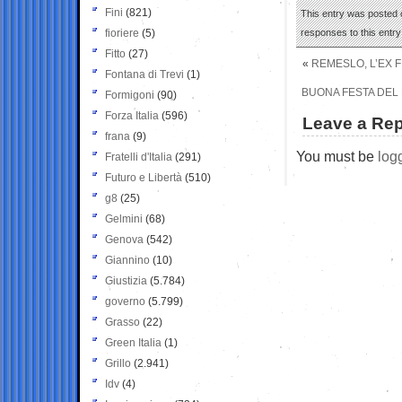
Fini
(821)
This entry was posted o
fioriere
(5)
responses to this entr
Fitto
(27)
«
REMESLO, L’EX F
Fontana di Trevi
(1)
BUONA FESTA DEL PA
Formigoni
(90)
Forza Italia
(596)
Leave a Rep
frana
(9)
You must be
log
Fratelli d'Italia
(291)
Futuro e Libertà
(510)
g8
(25)
Gelmini
(68)
Genova
(542)
Giannino
(10)
Giustizia
(5.784)
governo
(5.799)
Grasso
(22)
Green Italia
(1)
Grillo
(2.941)
Idv
(4)