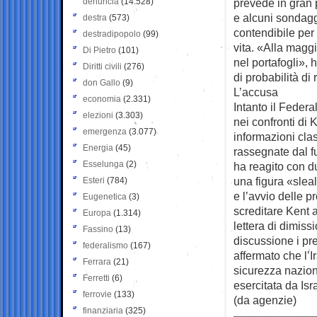
denuncia
(14.528)
prevede in gran 
e alcuni sondagg
destra
(573)
contendibile per 
destradipopolo
(99)
vita. «Alla magg
Di Pietro
(101)
nel portafogli»,
Diritti civili
(276)
di probabilità di
don Gallo
(9)
L’accusa
economia
(2.331)
Intanto il Federa
elezioni
(3.303)
nei confronti di 
emergenza
(3.077)
informazioni clas
Energia
(45)
rassegnate dal f
Esselunga
(2)
ha reagito con du
una figura «sleal
Esteri
(784)
e l’avvio delle p
Eugenetica
(3)
screditare Kent a
Europa
(1.314)
lettera di dimiss
Fassino
(13)
discussione i pre
federalismo
(167)
affermato che l’
Ferrara
(21)
sicurezza naziona
Ferretti
(6)
esercitata da Isr
ferrovie
(133)
(da agenzie)
finanziaria
(325)