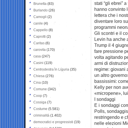
stati “gli ebrei”
Brunetta
(83)
hanno convinto l
Burlando
(26)
lettera che i no
Camogli
(2)
diventare loro su
canile
(4)
programmi neona
Cappello
(8)
Gli scontri e il 
Caprotti
(2)
Levin ha anche a
Caritas
(6)
Trump il 4 giugn
carovita
(170)
fare pressione p
casa
(247)
volta agitando pe
armi di distruzio
Casini
(119)
regime: giovani 
Centrodestra in Liguria
(35)
un altro governo
Chiesa
(276)
bassissimi: come
Cina
(10)
Kelly per non ave
Comune
(342)
«micropene», lui
Coop
(7)
I sondaggi
Cossiga
(7)
E i sondaggi com
Costume
(5.581)
Polls, sondaggis
criminalità
(1.402)
restringendo e c
democratici e progressisti
(19)
nelle elezioni M