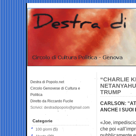
“CHARLIE K
Destra di Popolo.net
NETANYAHU”
Circolo Genovese di Cultura e
TRUMP
Politica
Diretto da Riccardo Fucile
CARLSON: “A
Scrivici: destradipopolo@gmail.com
ANCHE I SUOI
Categorie
«Joe, impediscici
che poi
«all’imp
100 giorni
(5)
pubblicamente e