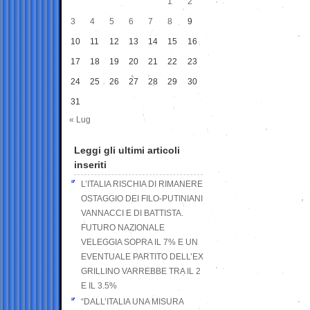
1
2
3
4
5
6
7
8
9
10
11
12
13
14
15
16
17
18
19
20
21
22
23
24
25
26
27
28
29
30
31
« Lug
Leggi gli ultimi articoli
inseriti
L’ITALIA RISCHIA DI RIMANERE
OSTAGGIO DEI FILO-PUTINIANI
VANNACCI E DI BATTISTA.
FUTURO NAZIONALE
VELEGGIA SOPRA IL 7% E UN
EVENTUALE PARTITO DELL’EX
GRILLINO VARREBBE TRA IL 2
E IL 3.5%
“DALL’ITALIA UNA MISURA