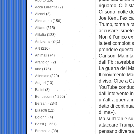
Aborto
(20)
riguardo. Ci è st
Acca Larentia
(2)
Ci sono molte d
Alcool
(3)
Joe Kent, l’ex c
Alemanno
(150)
Trump, torna a r
Alfano
(315)
accusare Israele
Alitalia
(123)
Non è l’unico ex
Ambiente
(341)
la tesi complottis
AN
(210)
prendere questa
Carlson. Ma inta
Animali
(74)
dall’Fbi: avrebbe
Arancioni
(2)
La guerra del Ma
arte
(175)
Il movimento Ma
Attentato
(329)
diviso. Oltre a 
Auguri
(13)
YouTube conduce 
Batini
(3)
dall’intervento i
Berlusconi
(4.295)
un’altra guerra
Bersani
(234)
detto di continu
Biasotti
(12)
di me»).
Boldrini
(4)
Ma sull’Iran e su
Bossi
(1.221)
attaccare Trump.
pensano diversa
Brambilla
(38)