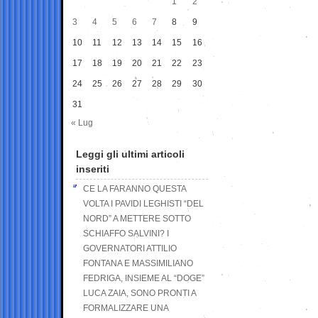
1
2
3
4
5
6
7
8
9
10
11
12
13
14
15
16
17
18
19
20
21
22
23
24
25
26
27
28
29
30
31
« Lug
Leggi gli ultimi articoli
inseriti
CE LA FARANNO QUESTA
VOLTA I PAVIDI LEGHISTI “DEL
NORD” A METTERE SOTTO
SCHIAFFO SALVINI? I
GOVERNATORI ATTILIO
FONTANA E MASSIMILIANO
FEDRIGA, INSIEME AL “DOGE”
LUCA ZAIA, SONO PRONTI A
FORMALIZZARE UNA