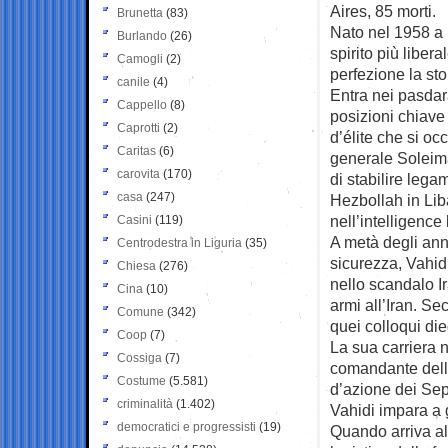
Aires, 85 morti.
Brunetta
(83)
Nato nel 1958 a S
Burlando
(26)
spirito più liber
Camogli
(2)
perfezione la sto
canile
(4)
Entra nei pasdara
Cappello
(8)
posizioni chiave 
Caprotti
(2)
d’élite che si oc
Caritas
(6)
generale Soleima
carovita
(170)
di stabilire legam
casa
(247)
Hezbollah in Lib
nell’intelligence
Casini
(119)
A metà degli ann
Centrodestra in Liguria
(35)
sicurezza, Vahid
Chiesa
(276)
nello scandalo I
Cina
(10)
armi all’Iran. Se
Comune
(342)
quei colloqui die
Coop
(7)
La sua carriera 
Cossiga
(7)
comandante dell
Costume
(5.581)
d’azione dei Sepa
criminalità
(1.402)
Vahidi impara a 
democratici e progressisti
(19)
Quando arriva al