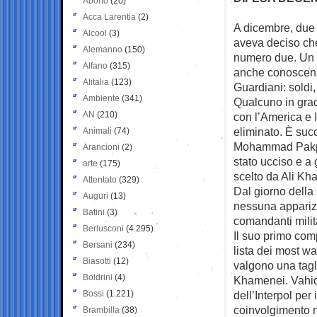
Aborto
(20)
Acca Larentia
(2)
A dicembre, due 
Alcool
(3)
aveva deciso ch
Alemanno
(150)
numero due. Un 
Alfano
(315)
anche conoscenz
Alitalia
(123)
Guardiani: soldi,
Ambiente
(341)
Qualcuno in grad
AN
(210)
con l’America e I
eliminato. È succ
Animali
(74)
Mohammad Pakpou
Arancioni
(2)
stato ucciso e a
arte
(175)
scelto da Ali Kh
Attentato
(329)
Dal giorno della
Auguri
(13)
nessuna apparizi
Batini
(3)
comandanti milit
Berlusconi
(4.295)
Il suo primo com
Bersani
(234)
lista dei most wa
Biasotti
(12)
valgono una tagli
Boldrini
(4)
Khamenei. Vahidi
Bossi
(1.221)
dell’Interpol per
coinvolgimento n
Brambilla
(38)