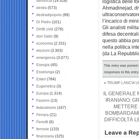
denuncia
(14.528)
logistica delle 
Ahmadinejad, div
destra
(573)
ultraconservator
destradipopolo
(99)
l’incarico di mini
Di Pietro
(101)
Gli analisti mili
Diritti civili
(276)
difesa decentral
don Gallo
(9)
questo abbia pro
economia
(2.331)
nella politica in
elezioni
(3.303)
(da La Repubbli
emergenza
(3.077)
Energia
(45)
This entry was posted o
Esselunga
(2)
responses to this entr
Esteri
(784)
«
TRUMP LANCIA UN
Eugenetica
(3)
IL GENERALE 
Europa
(1.314)
IRANIANO: GR
Fassino
(13)
METTERE 
federalismo
(167)
BOMBARDAMEN
Ferrara
(21)
DIFFICOLTÀ L
Ferretti
(6)
ferrovie
(133)
Leave a Rep
finanziaria
(325)