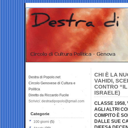
CHI È LA N
Destra di Popolo.net
VAHIDI, SC
Circolo Genovese di Cultura e
CONTRO “IL
Politica
ISRAELE)
Diretto da Riccardo Fucile
Scrivici: destradipopolo@gmail.com
CLASSE 1958,
AGLI ALTRI C
Categorie
COMPITO È SOP
DALLE SUE CA
100 giorni
(5)
DIFESA DECE