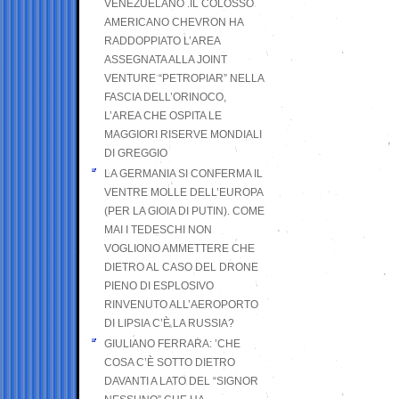
VENEZUELANO .IL COLOSSO
AMERICANO CHEVRON HA
RADDOPPIATO L’AREA
ASSEGNATA ALLA JOINT
VENTURE “PETROPIAR” NELLA
FASCIA DELL’ORINOCO,
L’AREA CHE OSPITA LE
MAGGIORI RISERVE MONDIALI
DI GREGGIO
LA GERMANIA SI CONFERMA IL
VENTRE MOLLE DELL’EUROPA
(PER LA GIOIA DI PUTIN). COME
MAI I TEDESCHI NON
VOGLIONO AMMETTERE CHE
DIETRO AL CASO DEL DRONE
PIENO DI ESPLOSIVO
RINVENUTO ALL’AEROPORTO
DI LIPSIA C’È LA RUSSIA?
GIULIANO FERRARA: ’CHE
COSA C’È SOTTO DIETRO
DAVANTI A LATO DEL “SIGNOR