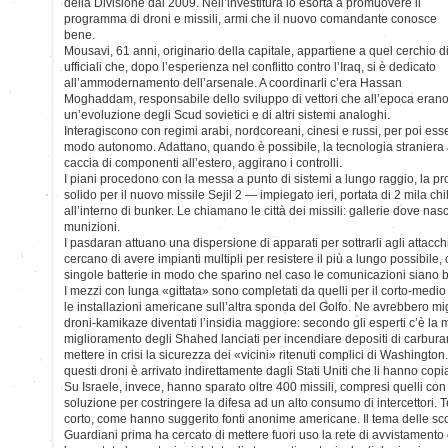
della Divisione dal 2009. Nell’investitura lo esorta a promuovere il
programma di droni e missili, armi che il nuovo comandante conosce
bene.
Mousavi, 61 anni, originario della capitale, appartiene a quel cerchio d
ufficiali che, dopo l’esperienza nel conflitto contro l’Iraq, si è dedicato
all’ammodernamento dell’arsenale. A coordinarli c’era Hassan
Moghaddam, responsabile dello sviluppo di vettori che all’epoca eran
un’evoluzione degli Scud sovietici e di altri sistemi analoghi.
Interagiscono con regimi arabi, nordcoreani, cinesi e russi, per poi ess
modo autonomo. Adattano, quando è possibile, la tecnologia straniera a
caccia di componenti all’estero, aggirano i controlli.
I piani procedono con la messa a punto di sistemi a lungo raggio, la p
solido per il nuovo missile Sejil 2 — impiegato ieri, portata di 2 mila ch
all’interno di bunker. Le chiamano le città dei missili: gallerie dove nasc
munizioni.
I pasdaran attuano una dispersione di apparati per sottrarli agli attacc
cercano di avere impianti multipli per resistere il più a lungo possibil
singole batterie in modo che sparino nel caso le comunicazioni siano b
I mezzi con lunga «gittata» sono completati da quelli per il corto-medio
le installazioni americane sull’altra sponda del Golfo. Ne avrebbero mi
droni-kamikaze diventati l’insidia maggiore: secondo gli esperti c’è la
miglioramento degli Shahed lanciati per incendiare depositi di carburan
mettere in crisi la sicurezza dei «vicini» ritenuti complici di Washingto
questi droni è arrivato indirettamente dagli Stati Uniti che li hanno copia
Su Israele, invece, hanno sparato oltre 400 missili, compresi quelli con 
soluzione per costringere la difesa ad un alto consumo di intercettori. 
corto, come hanno suggerito fonti anonime americane. Il tema delle sco
Guardiani prima ha cercato di mettere fuori uso la rete di avvistamento