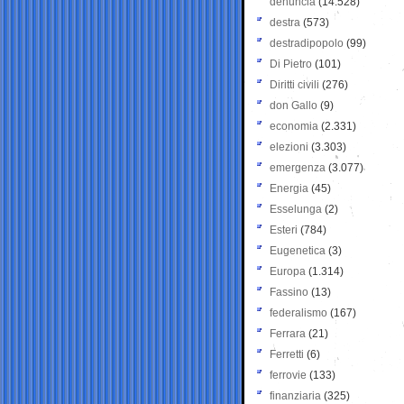
denuncia
(14.528)
destra
(573)
destradipopolo
(99)
Di Pietro
(101)
Diritti civili
(276)
don Gallo
(9)
economia
(2.331)
elezioni
(3.303)
emergenza
(3.077)
Energia
(45)
Esselunga
(2)
Esteri
(784)
Eugenetica
(3)
Europa
(1.314)
Fassino
(13)
federalismo
(167)
Ferrara
(21)
Ferretti
(6)
ferrovie
(133)
finanziaria
(325)