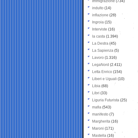
Immigrazione
(734)
indulto
(14)
inflazione
(26)
Ingroia
(15)
Interviste
(16)
la casta
(1.394)
La Destra
(45)
La Sapienza
(5)
Lavoro
(1.316)
LegaNord
(2.411)
Letta Enrico
(154)
Liberi e Uguali
(10)
Libia
(68)
Libri
(33)
Liguria Futurista
(25)
mafia
(543)
manifesto
(7)
Margherita
(16)
Maroni
(171)
Mastella
(16)