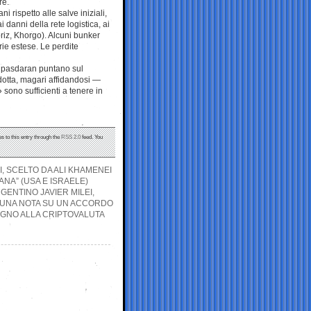
re.
i rispetto alle salve iniziali,
 danni della rete logistica, ai
briz, Khorgo). Alcuni bunker
ie estese. Le perdite
 i pasdaran puntano sul
dotta, magari affidandosi —
ono sufficienti a tenere in
s to this entry through the
RSS 2.0
feed. You
I, SCELTO DA ALI KHAMENEI
NA” (USA E ISRAELE)
GENTINO JAVIER MILEI,
 UNA NOTA SU UN ACCORDO
TEGNO ALLA CRIPTOVALUTA