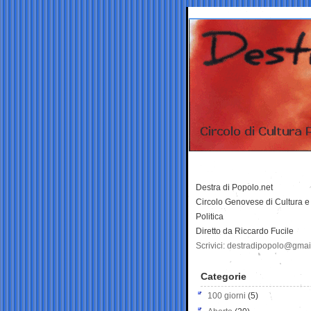
Destra di Popolo.net
Circolo Genovese di Cultura e
Politica
Diretto da Riccardo Fucile
Scrivici: destradipopolo@gma
Categorie
100 giorni
(5)