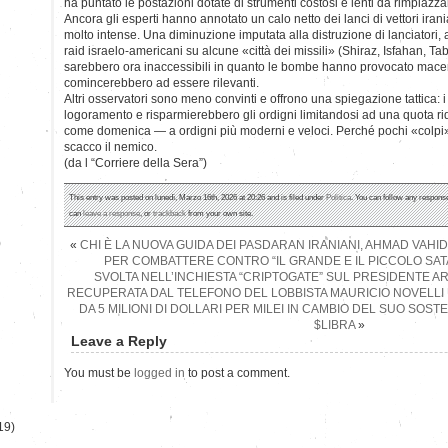
ha puntato le postazioni dotate di strumenti costosi e lenti da rimpiazza
Ancora gli esperti hanno annotato un calo netto dei lanci di vettori iranian
molto intense. Una diminuzione imputata alla distruzione di lanciatori, ai
raid israelo-americani su alcune «città dei missili» (Shiraz, Isfahan, Ta
sarebbero ora inaccessibili in quanto le bombe hanno provocato macer
comincerebbero ad essere rilevanti.
Altri osservatori sono meno convinti e offrono una spiegazione tattica:
logoramento e risparmierebbero gli ordigni limitandosi ad una quota ri
come domenica — a ordigni più moderni e veloci. Perché pochi «colpi» s
scacco il nemico.
(da l “Corriere della Sera”)
This entry was posted on lunedì, Marzo 16th, 2026 at 20:26 and is filed under
Politica
. You can follow any response
can
leave a response
, or
trackback
from your own site.
)
«
CHI È LA NUOVA GUIDA DEI PASDARAN IRANIANI, AHMAD VAHID
PER COMBATTERE CONTRO “IL GRANDE E IL PICCOLO SATA
SVOLTA NELL’INCHIESTA “CRIPTOGATE” SUL PRESIDENTE AR
RECUPERATA DAL TELEFONO DEL LOBBISTA MAURICIO NOVELLI
DA 5 MILIONI DI DOLLARI PER MILEI IN CAMBIO DEL SUO SOS
$LIBRA
»
Leave a Reply
You must be
logged in
to post a comment.
19)