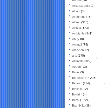
Aborto
(20)
Acca Larentia
(2)
Alcool
(3)
Alemanno
(150)
Alfano
(315)
Alitalia
(123)
Ambiente
(341)
AN
(210)
Animali
(74)
Arancioni
(2)
arte
(175)
Attentato
(329)
Auguri
(13)
Batini
(3)
Berlusconi
(4.295)
Bersani
(234)
Biasotti
(12)
Boldrini
(4)
Bossi
(1.221)
Brambilla
(38)