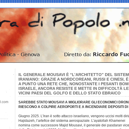
IL GENERALE MOUSAVI È “L’ARCHITETTO” DEL SISTEM
IRANIANO: GRAZIE A NORDCOREANI, RUSSI E CINESI, 
A PUNTO UNA RETE CHE, NONOSTANTE I PESANTI BOM
ISRAELE, ANCORA RESISTE E METTE IN DIFFICOLTÀ LE
VICINI PAESI DEL GOLFO E DELLO STATO EBRAICO
il.com
SAREBBE STATO MOUSAVI A MIGLIORARE GLI ECONOMICI DRON
RIESCONO A COLPIRE AEROPORTI E A INCENDIARE DEPOSITI 
Giugno 2025. L’Iran è sotto attacco israeliano, vengono uccisi molti diri
Hajidazeh, l’artefice del sistema aerospaziale. L’ayatollah Khamenei
nomina come successore Majid Mousavi, il generale dei pasdaran vic