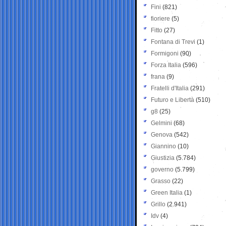
Fini
(821)
fioriere
(5)
Fitto
(27)
Fontana di Trevi
(1)
Formigoni
(90)
Forza Italia
(596)
frana
(9)
Fratelli d'Italia
(291)
Futuro e Libertà
(510)
g8
(25)
Gelmini
(68)
Genova
(542)
Giannino
(10)
Giustizia
(5.784)
governo
(5.799)
Grasso
(22)
Green Italia
(1)
Grillo
(2.941)
Idv
(4)