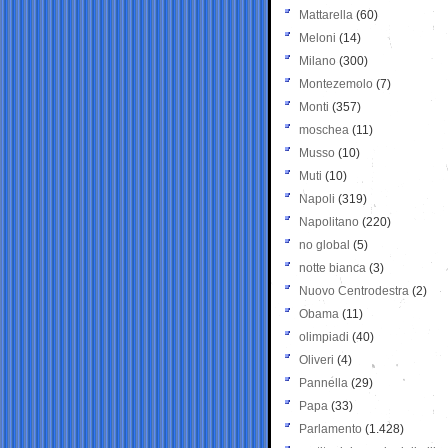
Mattarella
(60)
Meloni
(14)
Milano
(300)
Montezemolo
(7)
Monti
(357)
moschea
(11)
Musso
(10)
Muti
(10)
Napoli
(319)
Napolitano
(220)
no global
(5)
notte bianca
(3)
Nuovo Centrodestra
(2)
Obama
(11)
olimpiadi
(40)
Oliveri
(4)
Pannella
(29)
Papa
(33)
Parlamento
(1.428)