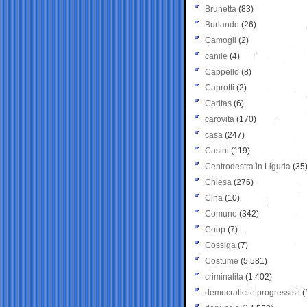
Brunetta
(83)
Burlando
(26)
Camogli
(2)
canile
(4)
Cappello
(8)
Caprotti
(2)
Caritas
(6)
carovita
(170)
casa
(247)
Casini
(119)
Centrodestra in Liguria
(35
Chiesa
(276)
Cina
(10)
Comune
(342)
Coop
(7)
Cossiga
(7)
Costume
(5.581)
criminalità
(1.402)
democratici e progressisti
(