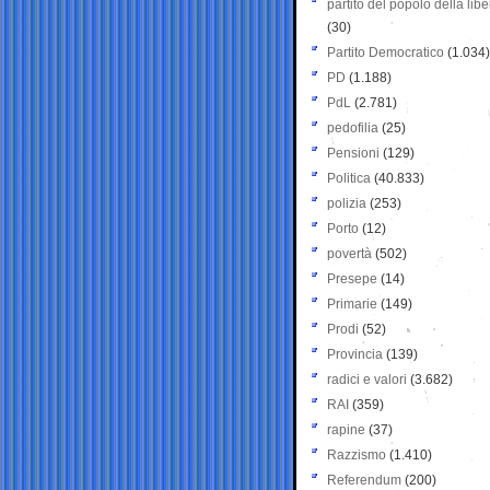
partito del popolo della libe
(30)
Partito Democratico
(1.034)
PD
(1.188)
PdL
(2.781)
pedofilia
(25)
Pensioni
(129)
Politica
(40.833)
polizia
(253)
Porto
(12)
povertà
(502)
Presepe
(14)
Primarie
(149)
Prodi
(52)
Provincia
(139)
radici e valori
(3.682)
RAI
(359)
rapine
(37)
Razzismo
(1.410)
Referendum
(200)