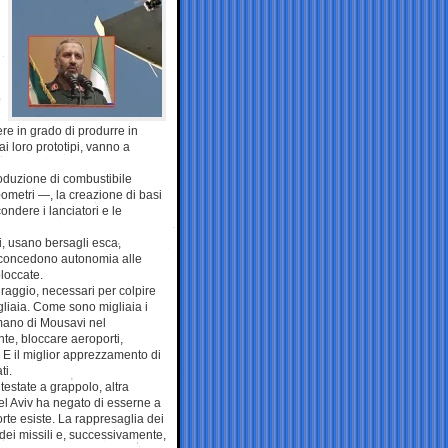
i
o
ere in grado di produrre in
i loro prototipi, vanno a
roduzione di combustibile
ilometri —, la creazione di basi
ondere i lanciatori e le
hi, usano bersagli esca,
e, concedono autonomia alle
loccate.
 raggio, necessari per colpire
gliaia. Come sono migliaia i
 mano di Mousavi nel
te, bloccare aeroporti,
n. E il miglior apprezzamento di
ti.
testate a grappolo, altra
Tel Aviv ha negato di esserne a
rte esiste. La rappresaglia dei
 dei missili e, successivamente,