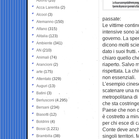
Aborto
(20)
Acca Larentia
(2)
Alcool
(3)
passate:
Alemanno
(150)
Le vittime contin
Alfano
(315)
intensive sono a
Alitalia
(123)
governo. La spera
Ambiente
(341)
dicono molti sci
AN
(210)
dato i suoi frutt
chiaro quello che
Animali
(74)
riaperto. Salvo m
Arancioni
(2)
rispettata. La ch
arte
(175)
non essenziali.
Attentato
(329)
L’esempio cinese 
Auguri
(13)
scatenare una nu
Batini
(3)
metropolitana di
Berlusconi
(4.295)
che sta costring
Bersani
(234)
Paese che non o
Biasotti
(12)
è costretto a min
Boldrini
(4)
per chi esce di 
Bossi
(1.221)
Conte deve anche
singoli territori.
Brambilla
(38)