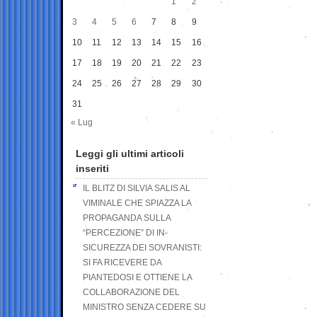
1
2
3
4
5
6
7
8
9
10
11
12
13
14
15
16
17
18
19
20
21
22
23
24
25
26
27
28
29
30
31
« Lug
Leggi gli ultimi articoli
inseriti
IL BLITZ DI SILVIA SALIS AL
VIMINALE CHE SPIAZZA LA
PROPAGANDA SULLA
“PERCEZIONE” DI IN-
SICUREZZA DEI SOVRANISTI:
SI FA RICEVERE DA
PIANTEDOSI E OTTIENE LA
COLLABORAZIONE DEL
MINISTRO SENZA CEDERE SU