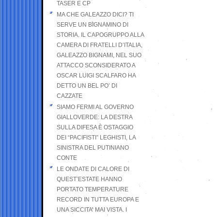
TASER E CP
MA CHE GALEAZZO DICI? TI
SERVE UN BIGNAMINO DI
STORIA. IL CAPOGRUPPO ALLA
CAMERA DI FRATELLI D’ITALIA,
GALEAZZO BIGNAMI, NEL SUO
ATTACCO SCONSIDERATO A
OSCAR LUIGI SCALFARO HA
DETTO UN BEL PO’ DI
CAZZATE
SIAMO FERMI AL GOVERNO
GIALLOVERDE: LA DESTRA
SULLA DIFESA È OSTAGGIO
DEI “PACIFISTI” LEGHISTI, LA
SINISTRA DEL PUTINIANO
CONTE
LE ONDATE DI CALORE DI
QUEST’ESTATE HANNO
PORTATO TEMPERATURE
RECORD IN TUTTA EUROPA E
UNA SICCITA’ MAI VISTA. I