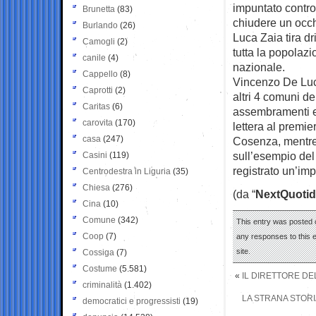
impuntato contro
Brunetta
(83)
chiudere un occhi
Burlando
(26)
Luca Zaia tira dr
Camogli
(2)
tutta la popolazi
canile
(4)
nazionale.
Cappello
(8)
Vincenzo De Luca
Caprotti
(2)
altri 4 comuni de
Caritas
(6)
assembramenti e 
carovita
(170)
lettera al premie
casa
(247)
Cosenza, mentre l
sull’esempio del
Casini
(119)
registrato un’im
Centrodestra in Liguria
(35)
Chiesa
(276)
(da “
NextQuotid
Cina
(10)
Comune
(342)
This entry was posted 
Coop
(7)
any responses to this 
site.
Cossiga
(7)
Costume
(5.581)
«
IL DIRETTORE DEL
criminalità
(1.402)
LA STRANA STORI
democratici e progressisti
(19)