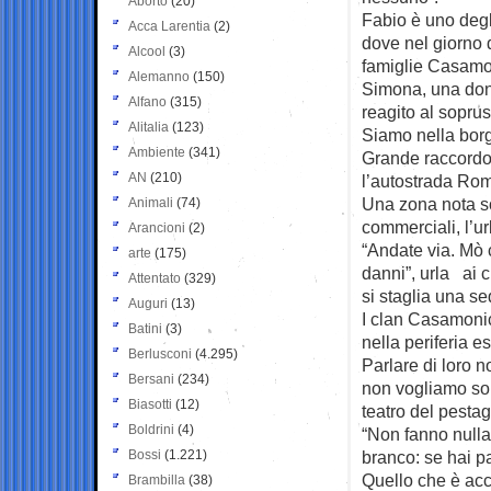
Aborto
(20)
Fabio è uno degli
Acca Larentia
(2)
dove nel giorno 
Alcool
(3)
famiglie Casamo
Alemanno
(150)
Simona, una donn
Alfano
(315)
reagito al sopruso
Alitalia
(123)
Siamo nella borg
Ambiente
(341)
Grande raccordo 
AN
(210)
l’autostrada Ro
Una zona nota sop
Animali
(74)
commerciali, l’u
Arancioni
(2)
“Andate via. Mò 
arte
(175)
danni”, urla ai 
Attentato
(329)
si staglia una se
Auguri
(13)
I clan Casamonic
Batini
(3)
nella periferia es
Berlusconi
(4.295)
Parlare di loro n
Bersani
(234)
non vogliamo sor
Biasotti
(12)
teatro del pestag
Boldrini
(4)
“Non fanno nulla,
Bossi
(1.221)
branco: se hai pa
Quello che è acc
Brambilla
(38)