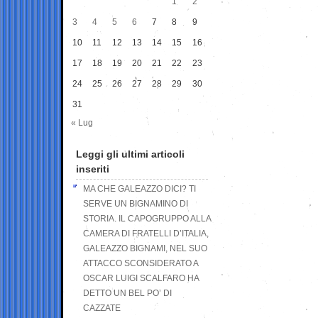
1
2
3
4
5
6
7
8
9
10
11
12
13
14
15
16
17
18
19
20
21
22
23
24
25
26
27
28
29
30
31
« Lug
Leggi gli ultimi articoli
inseriti
MA CHE GALEAZZO DICI? TI
SERVE UN BIGNAMINO DI
STORIA. IL CAPOGRUPPO ALLA
CAMERA DI FRATELLI D’ITALIA,
GALEAZZO BIGNAMI, NEL SUO
ATTACCO SCONSIDERATO A
OSCAR LUIGI SCALFARO HA
DETTO UN BEL PO’ DI
CAZZATE