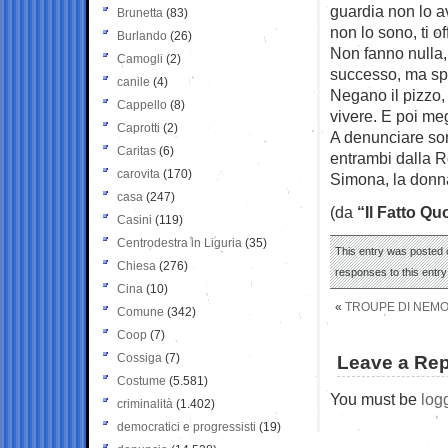
guardia non lo av
Brunetta
(83)
non lo sono, ti of
Burlando
(26)
Non fanno nulla,
Camogli
(2)
successo, ma spe
canile
(4)
Negano il pizzo,
Cappello
(8)
vivere. E poi meg
Caprotti
(2)
A denunciare son
Caritas
(6)
entrambi dalla R
carovita
(170)
Simona, la donna
casa
(247)
(da
“Il Fatto Qu
Casini
(119)
Centrodestra in Liguria
(35)
This entry was posted o
Chiesa
(276)
responses to this entr
Cina
(10)
«
TROUPE DI NEMO
Comune
(342)
Coop
(7)
Cossiga
(7)
Leave a Rep
Costume
(5.581)
You must be
log
criminalità
(1.402)
democratici e progressisti
(19)