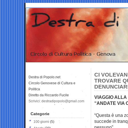
CI VOLEVAN
Destra di Popolo.net
TROVARE Q
Circolo Genovese di Cultura e
DENUNCIAR
Politica
Diretto da Riccardo Fucile
VIAGGIO ALLA
Scrivici: destradipopolo@gmail.com
“ANDATE VIA O
Categorie
“Questa è una zo
succede in tranq
100 giorni
(5)
nessuno”.