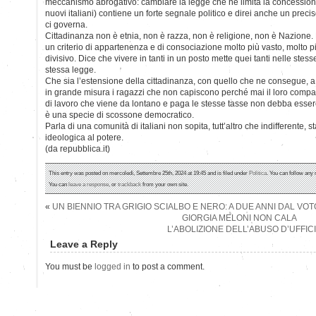
meccanismo abrogativo: cambiare la legge che ne limita la concessione
nuovi italiani) contiene un forte segnale politico e direi anche un preci
ci governa.
Cittadinanza non è etnia, non è razza, non è religione, non è Nazione. 
un criterio di appartenenza e di consociazione molto più vasto, molto 
divisivo. Dice che vivere in tanti in un posto mette quei tanti nelle stesse
stessa legge.
Che sia l’estensione della cittadinanza, con quello che ne consegue, a mo
in grande misura i ragazzi che non capiscono perché mai il loro compag
di lavoro che viene da lontano e paga le stesse tasse non debba esser
è una specie di scossone democratico.
Parla di una comunità di italiani non sopita, tutt’altro che indifferente, 
ideologica al potere.
(da repubblica.it)
This entry was posted on mercoledì, Settembre 25th, 2024 at 19:45 and is filed under
Politica
. You can follow any 
You can
leave a response
, or
trackback
from your own site.
«
UN BIENNIO TRA GRIGIO SCIALBO E NERO: A DUE ANNI DAL VOT
GIORGIA MELONI NON CALA
L’ABOLIZIONE DELL’ABUSO D’UFFIC
Leave a Reply
You must be
logged in
to post a comment.