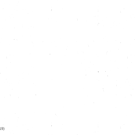
)
19)