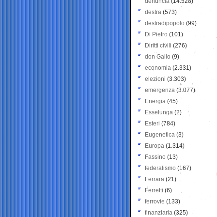
denuncia
(14.528)
destra
(573)
destradipopolo
(99)
Di Pietro
(101)
Diritti civili
(276)
don Gallo
(9)
economia
(2.331)
elezioni
(3.303)
emergenza
(3.077)
Energia
(45)
Esselunga
(2)
Esteri
(784)
Eugenetica
(3)
Europa
(1.314)
Fassino
(13)
federalismo
(167)
Ferrara
(21)
Ferretti
(6)
ferrovie
(133)
finanziaria
(325)