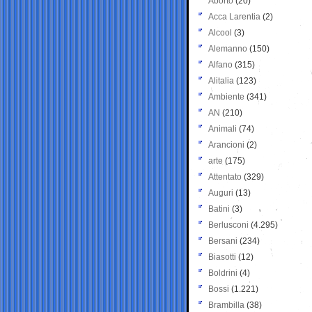
Aborto
(20)
Acca Larentia
(2)
Alcool
(3)
Alemanno
(150)
Alfano
(315)
Alitalia
(123)
Ambiente
(341)
AN
(210)
Animali
(74)
Arancioni
(2)
arte
(175)
Attentato
(329)
Auguri
(13)
Batini
(3)
Berlusconi
(4.295)
Bersani
(234)
Biasotti
(12)
Boldrini
(4)
Bossi
(1.221)
Brambilla
(38)