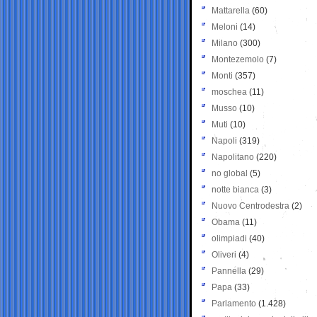
Mattarella
(60)
Meloni
(14)
Milano
(300)
Montezemolo
(7)
Monti
(357)
moschea
(11)
Musso
(10)
Muti
(10)
Napoli
(319)
Napolitano
(220)
no global
(5)
notte bianca
(3)
Nuovo Centrodestra
(2)
Obama
(11)
olimpiadi
(40)
Oliveri
(4)
Pannella
(29)
Papa
(33)
Parlamento
(1.428)