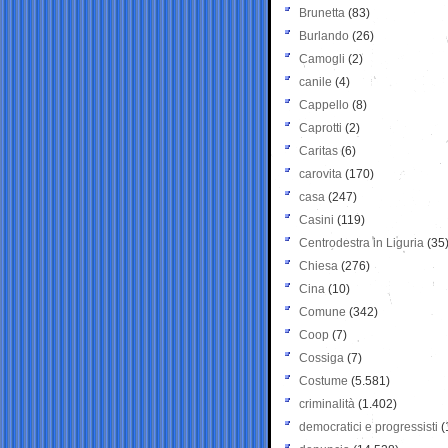
Brunetta
(83)
Burlando
(26)
Camogli
(2)
canile
(4)
Cappello
(8)
Caprotti
(2)
Caritas
(6)
carovita
(170)
casa
(247)
Casini
(119)
Centrodestra in Liguria
(35
Chiesa
(276)
Cina
(10)
Comune
(342)
Coop
(7)
Cossiga
(7)
Costume
(5.581)
criminalità
(1.402)
democratici e progressisti
(