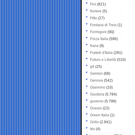
Fini
(821)
fioriere
(5)
Fitto
(27)
Fontana di Trevi
(1)
Formigoni
(90)
Forza Italia
(596)
frana
(9)
Fratelli d'Italia
(291)
Futuro e Libertà
(510)
g8
(25)
Gelmini
(68)
Genova
(542)
Giannino
(10)
Giustizia
(5.784)
governo
(5.799)
Grasso
(22)
Green Italia
(1)
Grillo
(2.941)
Idv
(4)