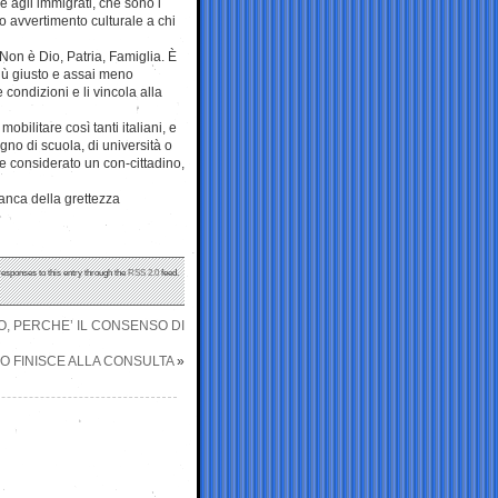
 agli immigrati, che sono i
so avvertimento culturale a chi
Non è Dio, Patria, Famiglia. È
più giusto e assai meno
 condizioni e li vincola alla
bilitare così tanti italiani, e
no di scuola, di università o
e considerato un con-cittadino,
stanca della grettezza
responses to this entry through the
RSS 2.0
feed.
O, PERCHE’ IL CONSENSO DI
IO FINISCE ALLA CONSULTA
»