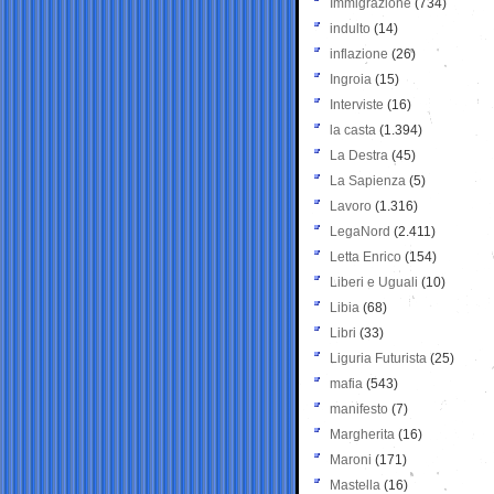
Immigrazione
(734)
indulto
(14)
inflazione
(26)
Ingroia
(15)
Interviste
(16)
la casta
(1.394)
La Destra
(45)
La Sapienza
(5)
Lavoro
(1.316)
LegaNord
(2.411)
Letta Enrico
(154)
Liberi e Uguali
(10)
Libia
(68)
Libri
(33)
Liguria Futurista
(25)
mafia
(543)
manifesto
(7)
Margherita
(16)
Maroni
(171)
Mastella
(16)