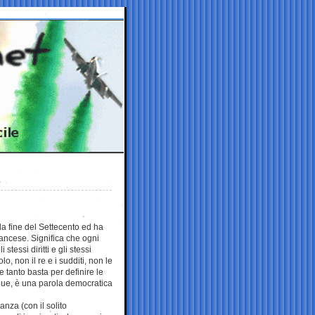
la fine del Settecento ed ha
ancese. Significa che ogni
stessi diritti e gli stessi
o, non il re e i sudditi, non le
 e tanto basta per definire le
que, è una parola democratica
nza (con il solito