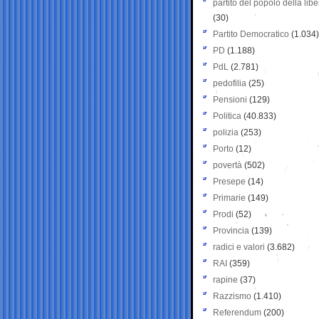
partito del popolo della libe
(30)
Partito Democratico
(1.034)
PD
(1.188)
PdL
(2.781)
pedofilia
(25)
Pensioni
(129)
Politica
(40.833)
polizia
(253)
Porto
(12)
povertà
(502)
Presepe
(14)
Primarie
(149)
Prodi
(52)
Provincia
(139)
radici e valori
(3.682)
RAI
(359)
rapine
(37)
Razzismo
(1.410)
Referendum
(200)