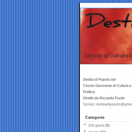
Destra di Popolo.net
Circolo Genovese di Cultura e
Politica
Diretto da Riccardo Fucile
Scrivici: destradipopolo@gma
Categorie
100 giorni
(5)