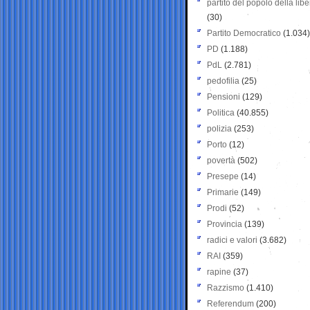
partito del popolo della libe
(30)
Partito Democratico
(1.034)
PD
(1.188)
PdL
(2.781)
pedofilia
(25)
Pensioni
(129)
Politica
(40.855)
polizia
(253)
Porto
(12)
povertà
(502)
Presepe
(14)
Primarie
(149)
Prodi
(52)
Provincia
(139)
radici e valori
(3.682)
RAI
(359)
rapine
(37)
Razzismo
(1.410)
Referendum
(200)