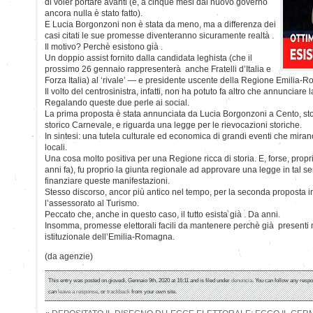
di voler portare avanti (e, a cinque mesi dal nuovo governo
ancora nulla è stato fatto).
E Lucia Borgonzoni non è stata da meno, ma a differenza dei
casi citati le sue promesse diventeranno sicuramente realtà .
Il motivo? Perchè esistono già .
Un doppio assist fornito dalla candidata leghista (che il
prossimo 26 gennaio rappresenterà anche Fratelli d’Italia e
Forza Italia) al ‘rivale’ — e presidente uscente della Regione Emilia
Il volto del centrosinistra, infatti, non ha potuto fa altro che annunciare 
Regalando queste due perle ai social.
La prima proposta è stata annunciata da Lucia Borgonzoni a Cento, stori
storico Carnevale, e riguarda una legge per le rievocazioni storiche.
In sintesi: una tutela culturale ed economica di grandi eventi che mirano
locali.
Una cosa molto positiva per una Regione ricca di storia. E, forse, propr
anni fa), fu proprio la giunta regionale ad approvare una legge in tal 
finanziare queste manifestazioni.
Stesso discorso, ancor più antico nel tempo, per la seconda proposta i
l’assessorato al Turismo.
Peccato che, anche in questo caso, il tutto esista già . Da anni.
Insomma, promesse elettorali facili da mantenere perchè già presenti ne
istituzionale dell’Emilia-Romagna.
(da agenzie)
This entry was posted on giovedì, Gennaio 9th, 2020 at 16:11 and is filed under
denuncia
. You can follow any respo
can
leave a response
, or
trackback
from your own site.