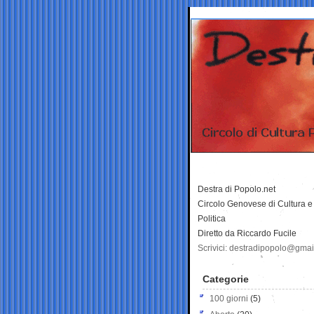
Destra di Popolo.net
Circolo Genovese di Cultura e
Politica
Diretto da Riccardo Fucile
Scrivici: destradipopolo@gma
Categorie
100 giorni
(5)