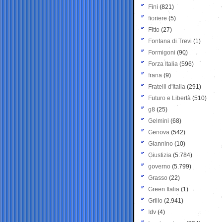
Fini
(821)
fioriere
(5)
Fitto
(27)
Fontana di Trevi
(1)
Formigoni
(90)
Forza Italia
(596)
frana
(9)
Fratelli d'Italia
(291)
Futuro e Libertà
(510)
g8
(25)
Gelmini
(68)
Genova
(542)
Giannino
(10)
Giustizia
(5.784)
governo
(5.799)
Grasso
(22)
Green Italia
(1)
Grillo
(2.941)
Idv
(4)