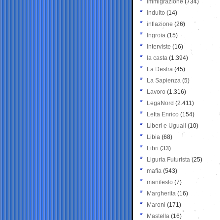
Immigrazione
(734)
indulto
(14)
inflazione
(26)
Ingroia
(15)
Interviste
(16)
la casta
(1.394)
La Destra
(45)
La Sapienza
(5)
Lavoro
(1.316)
LegaNord
(2.411)
Letta Enrico
(154)
Liberi e Uguali
(10)
Libia
(68)
Libri
(33)
Liguria Futurista
(25)
mafia
(543)
manifesto
(7)
Margherita
(16)
Maroni
(171)
Mastella
(16)