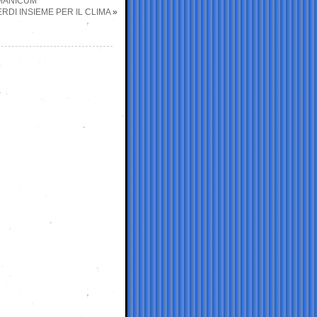
RMANICUM
RDI INSIEME PER IL CLIMA
»