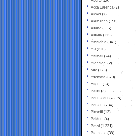
Aborto
(20)
Acca Larentia
(2)
Alcool
(3)
Alemanno
(150)
Alfano
(315)
Alitalia
(123)
Ambiente
(341)
AN
(210)
Animali
(74)
Arancioni
(2)
arte
(175)
Attentato
(329)
Auguri
(13)
Batini
(3)
Berlusconi
(4.295)
Bersani
(234)
Biasotti
(12)
Boldrini
(4)
Bossi
(1.221)
Brambilla
(38)