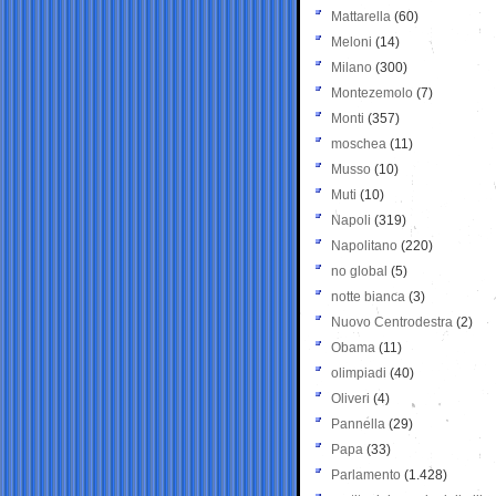
Mattarella
(60)
Meloni
(14)
Milano
(300)
Montezemolo
(7)
Monti
(357)
moschea
(11)
Musso
(10)
Muti
(10)
Napoli
(319)
Napolitano
(220)
no global
(5)
notte bianca
(3)
Nuovo Centrodestra
(2)
Obama
(11)
olimpiadi
(40)
Oliveri
(4)
Pannella
(29)
Papa
(33)
Parlamento
(1.428)