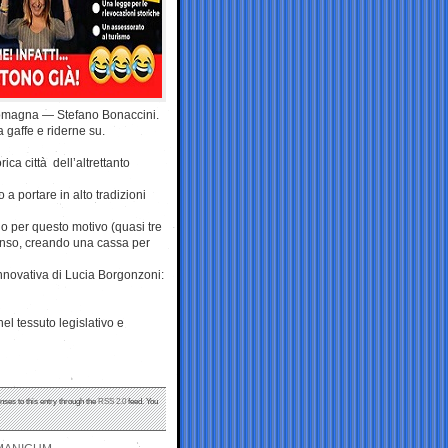
-Romagna — Stefano Bonaccini.
la gaffe e riderne su.
ca città dell’altrettanto
 a portare in alto tradizioni
io per questo motivo (quasi tre
senso, creando una cassa per
nnovativa di Lucia Borgonzoni:
l tessuto legislativo e
nses to this entry through the
RSS 2.0
feed. You