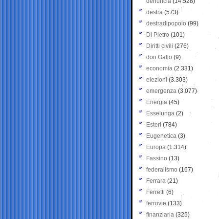
denuncia
(14.528)
destra
(573)
destradipopolo
(99)
Di Pietro
(101)
Diritti civili
(276)
don Gallo
(9)
economia
(2.331)
elezioni
(3.303)
emergenza
(3.077)
Energia
(45)
Esselunga
(2)
Esteri
(784)
Eugenetica
(3)
Europa
(1.314)
Fassino
(13)
federalismo
(167)
Ferrara
(21)
Ferretti
(6)
ferrovie
(133)
finanziaria
(325)