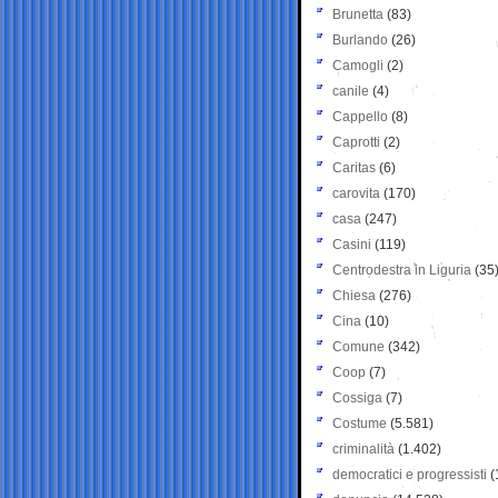
Brunetta
(83)
Burlando
(26)
Camogli
(2)
canile
(4)
Cappello
(8)
Caprotti
(2)
Caritas
(6)
carovita
(170)
casa
(247)
Casini
(119)
Centrodestra in Liguria
(35
Chiesa
(276)
Cina
(10)
Comune
(342)
Coop
(7)
Cossiga
(7)
Costume
(5.581)
criminalità
(1.402)
democratici e progressisti
(