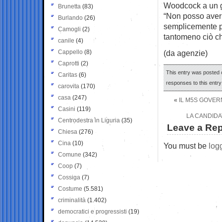
Woodcock a un gi
Brunetta
(83)
“Non posso aver 
Burlando
(26)
semplicemente p
Camogli
(2)
tantomeno ciò ch
canile
(4)
Cappello
(8)
(da agenzie)
Caprotti
(2)
This entry was posted o
Caritas
(6)
responses to this entr
carovita
(170)
casa
(247)
«
IL M5S GOVER
Casini
(119)
LA CANDIDA
Centrodestra in Liguria
(35)
Leave a Rep
Chiesa
(276)
Cina
(10)
You must be
log
Comune
(342)
Coop
(7)
Cossiga
(7)
Costume
(5.581)
criminalità
(1.402)
democratici e progressisti
(19)