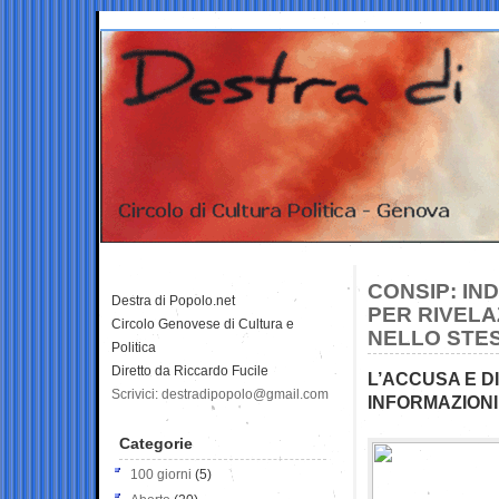
CONSIP: IN
Destra di Popolo.net
PER RIVELA
Circolo Genovese di Cultura e
NELLO STE
Politica
Diretto da Riccardo Fucile
L’ACCUSA E D
Scrivici: destradipopolo@gmail.com
INFORMAZIONI
Categorie
100 giorni
(5)