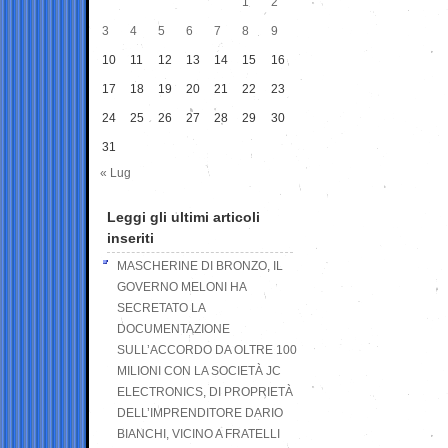
1
2
3
4
5
6
7
8
9
10
11
12
13
14
15
16
17
18
19
20
21
22
23
24
25
26
27
28
29
30
31
« Lug
Leggi gli ultimi articoli
inseriti
MASCHERINE DI BRONZO, IL
GOVERNO MELONI HA
SECRETATO LA
DOCUMENTAZIONE
SULL’ACCORDO DA OLTRE 100
MILIONI CON LA SOCIETÀ JC
ELECTRONICS, DI PROPRIETÀ
DELL’IMPRENDITORE DARIO
BIANCHI, VICINO A FRATELLI