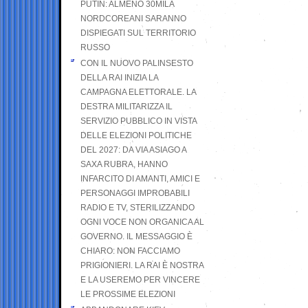
PUTIN: ALMENO 30MILA
NORDCOREANI SARANNO
DISPIEGATI SUL TERRITORIO
RUSSO
CON IL NUOVO PALINSESTO
DELLA RAI INIZIA LA
CAMPAGNA ELETTORALE. LA
DESTRA MILITARIZZA IL
SERVIZIO PUBBLICO IN VISTA
DELLE ELEZIONI POLITICHE
DEL 2027: DA VIA ASIAGO A
SAXA RUBRA, HANNO
INFARCITO DI AMANTI, AMICI E
PERSONAGGI IMPROBABILI
RADIO E TV, STERILIZZANDO
OGNI VOCE NON ORGANICA AL
GOVERNO. IL MESSAGGIO È
CHIARO: NON FACCIAMO
PRIGIONIERI. LA RAI È NOSTRA
E LA USEREMO PER VINCERE
LE PROSSIME ELEZIONI