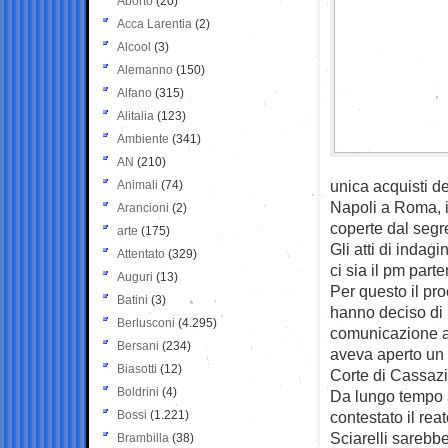
Aborto
(20)
Acca Larentia
(2)
Alcool
(3)
Alemanno
(150)
Alfano
(315)
Alitalia
(123)
Ambiente
(341)
AN
(210)
unica acquisti d
Animali
(74)
Napoli a Roma, i
Arancioni
(2)
coperte dal segr
arte
(175)
Gli atti di indag
Attentato
(329)
ci sia il pm part
Auguri
(13)
Per questo il pro
Batini
(3)
hanno deciso di 
Berlusconi
(4.295)
comunicazione al
Bersani
(234)
aveva aperto un 
Biasotti
(12)
Corte di Cassaz
Boldrini
(4)
Da lungo tempo a
Bossi
(1.221)
contestato il rea
Sciarelli sarebbe
Brambilla
(38)