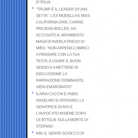
D’ITALIA
“TRUMP È IL LEADER DI UNA
SETTA”. L’EX MODELLA E MISS
CALIFORNIA 2009, CARRIE
PREJEAN BOLLER, HA
ACCUSATO IL MOVIMENTO
MAGA DI AVERLA PRESO DI
MIRA: “NON APPENA COMINCI
A PENSARE CON LA TUA
TESTA, A USARE IL BUON
SENSO E A METTERE IN
DISCUSSIONE LA
NARRAZIONE DOMINANTE,
VIENI EMARGINATO”
ILARIA CUCCHI E FABIO
ANSELMO SI SPOSANO; LA
SENATRICE DI AVS E
L’AVVOCATO INSIEME DOPO
LE BTTGLIE SULLA MORTE DI
STEFANO
KIM, IL SERVO SCIOCCO DI