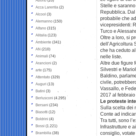
Aborto
(20)
Stelle e saranno
Acca Larentia
(2)
Repubblica. Dal 
Alcool
(3)
probabile che ad 
Alemanno
(150)
vicepresidenti: 
Alfano
(315)
Turco e Alessan
Alitalia
(123)
Oltre a loro, si 
Ambiente
(341)
dell’Agricoltura
AN
(210)
che ha ceduto al
nelle liste.
Animali
(74)
Altre due figure
Arancioni
(2)
Silvestri e Mario
arte
(175)
Baldino, parlamen
Attentato
(329)
civile, potrebber
Auguri
(13)
Vassallo, e Fede
Batini
(3)
2017 al febbraio
Berlusconi
(4.295)
Le proteste int
Bersani
(234)
Sulla scelta dei 
Biasotti
(12)
Conte ad indicar
Boldrini
(4)
Tra tutti, sono l
Bossi
(1.221)
Infrastrutture e 
consiglio, votate
Brambilla
(38)