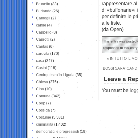
rappresentare al 
Brunetta
(83)
di «buffonarie»:
Burlando
(26)
per definire le p
Camogli
(2)
alle liste.
canile
(4)
(da Open)
Cappello
(8)
Caprotti
(2)
This entry was posted o
Caritas
(6)
responses to this entr
carovita
(170)
«
IN TUTTO IL MO
casa
(247)
Casini
(119)
BOSSI SARA’ CAND
Centrodestra in Liguria
(35)
Leave a Rep
Chiesa
(276)
Cina
(10)
You must be
log
Comune
(342)
Coop
(7)
Cossiga
(7)
Costume
(5.581)
criminalità
(1.402)
democratici e progressisti
(19)