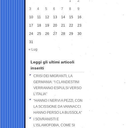
1
2
3
4
5
6
7
8
9
10
11
12
13
14
15
16
17
18
19
20
21
22
23
24
25
26
27
28
29
30
31
« Lug
Leggi gli ultimi articoli
inseriti
CRISI DEI MIGRANTI, LA
GERMANIA: “I CLANDESTINI
VERRANNO ESPULSI VERSO
L’ITALIA”
“HANNO I NERVI A PEZZI, CON
LA SCISSIONE DA VANNACCI
HANNO PERSO LA BUSSOLA”
I SOVRANISTI E
L’ISLAMOFOBIA, COME SI