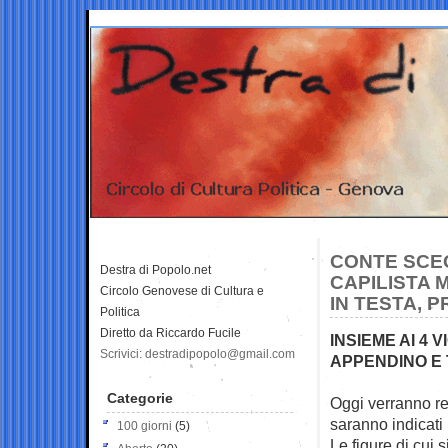
CONTE SCEG
Destra di Popolo.net
CAPILISTA M
Circolo Genovese di Cultura e
IN TESTA, 
Politica
Diretto da Riccardo Fucile
INSIEME AI 4
Scrivici: destradipopolo@gmail.com
APPENDINO E 
Categorie
Oggi verranno res
saranno indicat
100 giorni
(5)
Le figure di cui 