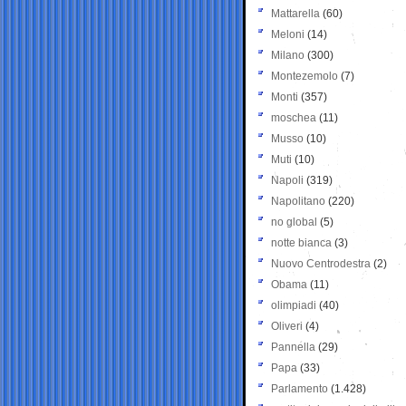
Mattarella
(60)
Meloni
(14)
Milano
(300)
Montezemolo
(7)
Monti
(357)
moschea
(11)
Musso
(10)
Muti
(10)
Napoli
(319)
Napolitano
(220)
no global
(5)
notte bianca
(3)
Nuovo Centrodestra
(2)
Obama
(11)
olimpiadi
(40)
Oliveri
(4)
Pannella
(29)
Papa
(33)
Parlamento
(1.428)