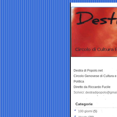
Destra di Popolo.net
Circolo Genovese di Cultura e
Politica
Diretto da Riccardo Fucile
Scrivici: destradipopolo@gma
Categorie
100 giorni
(5)