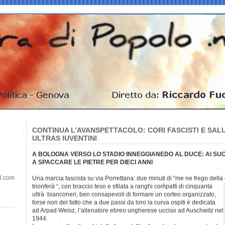
CONTINUA L’AVANSPETTACOLO: CORI FASCISTI E SAL
ULTRAS IUVENTINI
A BOLOGNA VERSO LO STADIO INNEGGIANEDO AL DUCE: AI SUOI
A SPACCARE LE PIETRE PER DIECI ANNI
il.com
Una marcia fascista su via Porrettana: due minuti di “me ne frego della
trionferà “, con braccio teso e sfilata a ranghi compatti di cinquanta
ultrà bianconeri, ben consapevoli di formare un corteo organizzato,
forse non del fatto che a due passi da loro la curva ospiti è dedicata
ad Arpad Weisz, l’allenatore ebreo ungherese ucciso ad Auschwitz nel
1944.