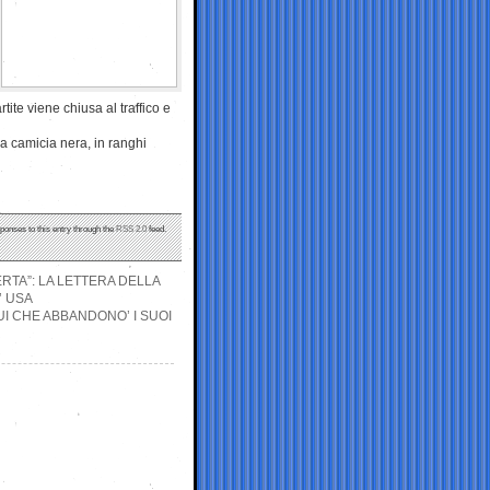
tite viene chiusa al traffico e
a camicia nera, in ranghi
sponses to this entry through the
RSS 2.0
feed.
RTA”: LA LETTERA DELLA
’ USA
I CHE ABBANDONO’ I SUOI