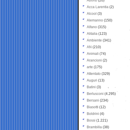
Aborto
(20)
Acca Larentia
(2)
Alcool
(3)
Alemanno
(150)
Alfano
(315)
Alitalia
(123)
Ambiente
(341)
AN
(210)
Animali
(74)
Arancioni
(2)
arte
(175)
Attentato
(329)
Auguri
(13)
Batini
(3)
Berlusconi
(4.295)
Bersani
(234)
Biasotti
(12)
Boldrini
(4)
Bossi
(1.221)
Brambilla
(38)