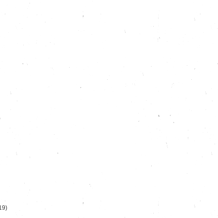
)
19)