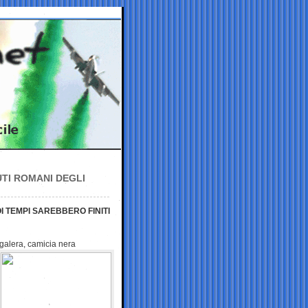
UTI ROMANI DEGLI
 TEMPI SAREBBERO FINITI
 galera,
camicia nera