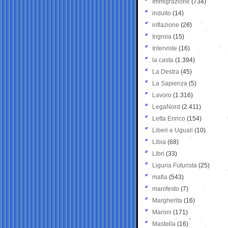
Immigrazione
(734)
indulto
(14)
inflazione
(26)
Ingroia
(15)
Interviste
(16)
la casta
(1.394)
La Destra
(45)
La Sapienza
(5)
Lavoro
(1.316)
LegaNord
(2.411)
Letta Enrico
(154)
Liberi e Uguali
(10)
Libia
(68)
Libri
(33)
Liguria Futurista
(25)
mafia
(543)
manifesto
(7)
Margherita
(16)
Maroni
(171)
Mastella
(16)