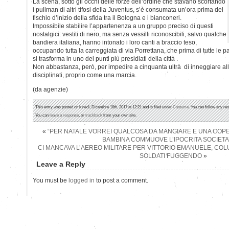
La scena, sotto gli occhi delle forze dell’ordine che stavano scortando
i pullman di altri tifosi della Juventus, s’è consumata un’ora prima del
fischio d’inizio della sfida tra il Bologna e i bianconeri.
Impossibile stabilire l’appartenenza a un gruppo preciso di questi
nostalgici: vestiti di nero, ma senza vessilli riconoscibili, salvo qualche
bandiera italiana, hanno intonato i loro canti a braccio teso,
occupando tutta la carreggiata di via Porrettana, che prima di tutte le par
si trasforma in uno dei punti più presidiati della città .
Non abbastanza, però, per impedire a cinquanta ultrà di inneggiare all
disciplinati, proprio come una marcia.
(da agenzie)
This entry was posted on lunedì, Dicembre 18th, 2017 at 12:21 and is filed under
Costume
. You can follow any re
You can
leave a response
, or
trackback
from your own site.
«
“PER NATALE VORREI QUALCOSA DA MANGIARE E UNA COPE
BAMBINA COMMUOVE L’IPOCRITA SOCIETA
CI MANCAVA L’AEREO MILITARE PER VITTORIO EMANUELE, COLU
SOLDATI FUGGENDO
»
Leave a Reply
You must be
logged in
to post a comment.