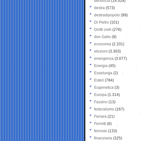
denuncia
(14.528)
destra
(573)
destradipopolo
(99)
Di Pietro
(101)
Diritti civili
(276)
don Gallo
(9)
economia
(2.331)
elezioni
(3.303)
emergenza
(3.077)
Energia
(45)
Esselunga
(2)
Esteri
(784)
Eugenetica
(3)
Europa
(1.314)
Fassino
(13)
federalismo
(167)
Ferrara
(21)
Ferretti
(6)
ferrovie
(133)
finanziaria
(325)