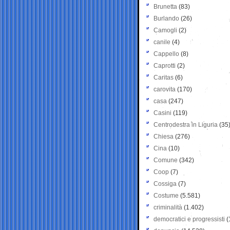
Brunetta
(83)
Burlando
(26)
Camogli
(2)
canile
(4)
Cappello
(8)
Caprotti
(2)
Caritas
(6)
carovita
(170)
casa
(247)
Casini
(119)
Centrodestra in Liguria
(35
Chiesa
(276)
Cina
(10)
Comune
(342)
Coop
(7)
Cossiga
(7)
Costume
(5.581)
criminalità
(1.402)
democratici e progressisti
(