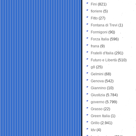
Fini
(821)
fioriere
(5)
Fitto
(27)
Fontana di Trevi
(1)
Formigoni
(90)
Forza Italia
(596)
frana
(9)
Fratelli d'Italia
(291)
Futuro e Libertà
(510)
g8
(25)
Gelmini
(68)
Genova
(542)
Giannino
(10)
Giustizia
(5.784)
governo
(5.799)
Grasso
(22)
Green Italia
(1)
Grillo
(2.941)
Idv
(4)