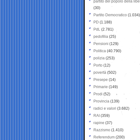
partito del popolo della libe
(30)
Partito Democratico
(1.034)
PD
(1.188)
PdL
(2.781)
pedofilia
(25)
Pensioni
(129)
Politica
(40.790)
polizia
(253)
Porto
(12)
povertà
(502)
Presepe
(14)
Primarie
(149)
Prodi
(52)
Provincia
(139)
radici e valori
(3.682)
RAI
(359)
rapine
(37)
Razzismo
(1.410)
Referendum
(200)