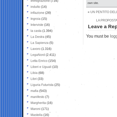
Immigrazione
(734)
own site.
indulto
(14)
«
UN PENTITO DEL
inflazione
(26)
Ingroia
(15)
LA PROPOSTA
Interviste
(16)
Leave a Rep
la casta
(1.394)
You must be
log
La Destra
(45)
La Sapienza
(5)
Lavoro
(1.316)
LegaNord
(2.411)
Letta Enrico
(154)
Liberi e Uguali
(10)
Libia
(68)
Libri
(33)
Liguria Futurista
(25)
mafia
(543)
manifesto
(7)
Margherita
(16)
Maroni
(171)
Mastella
(16)