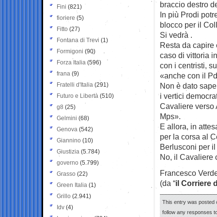
braccio destro d
Fini
(821)
In più Prodi potr
fioriere
(5)
blocco per il Col
Fitto
(27)
Si vedrà .
Fontana di Trevi
(1)
Resta da capire 
Formigoni
(90)
caso di vittoria 
Forza Italia
(596)
con i centristi, 
frana
(9)
«anche con il Pd
Fratelli d'Italia
(291)
Non è dato sapere
i vertici democra
Futuro e Libertà
(510)
Cavaliere verso A
g8
(25)
Mps».
Gelmini
(68)
E allora, in atte
Genova
(542)
per la corsa al Co
Giannino
(10)
Berlusconi per i
Giustizia
(5.784)
No, il Cavalier
governo
(5.799)
Francesco Verd
Grasso
(22)
(da “
il Corriere 
Green Italia
(1)
Grillo
(2.941)
This entry was posted o
Idv
(4)
follow any responses to