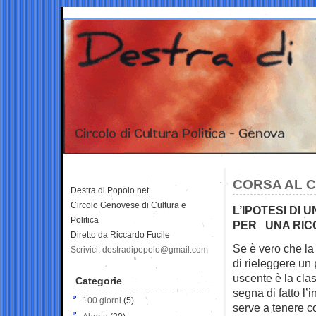
CORSA AL C
Destra di Popolo.net
Circolo Genovese di Cultura e
L’IPOTESI DI
Politica
PER UNA R
Diretto da Riccardo Fucile
Se è vero che la
Scrivici: destradipopolo@gmail.com
di
rieleggere un
uscente è la cla
Categorie
segna di fatto l’
100 giorni
(5)
serve a tenere co