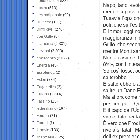
denuncia
(14.528)
Napolitano, «vot
destra
(573)
credo sia possib
destradipopolo
(99)
Tuttavia l’opzion
Di Pietro
(101)
politiche sull’esi
Diritti civili
(276)
E i timori oggi n
don Gallo
(9)
maggioranza in en
economia
(2.331)
Grillo, che seco
mentre Monti sa
elezioni
(3.303)
Non a caso nel P
emergenza
(3.077)
8%», con l’intera
Energia
(45)
Se così fosse, o
Esselunga
(2)
salterebbe.
Esteri
(784)
E salterebbero an
Eugenetica
(3)
salire un Dario 
Europa
(1.314)
Ma allora come m
Fassino
(13)
position per il Q
federalismo
(167)
E il capo dell’Ud
Ferrara
(21)
viene dato per fa
È vero che Prodi
Ferretti
(6)
rivelarsi fatali.
ferrovie
(133)
dell’ex premier c
finanziaria
(325)