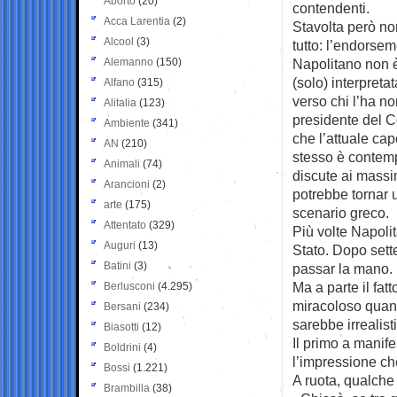
Aborto
(20)
contendenti.
Acca Larentia
(2)
Stavolta però no
Alcool
(3)
tutto: l’endorsem
Alemanno
(150)
Napolitano non è
(solo) interpreta
Alfano
(315)
verso chi l’ha no
Alitalia
(123)
presidente del Co
Ambiente
(341)
che l’attuale ca
AN
(210)
stesso è contempl
Animali
(74)
discute ai massim
Arancioni
(2)
potrebbe tornar u
arte
(175)
scenario greco.
Attentato
(329)
Più volte Napoli
Auguri
(13)
Stato. Dopo sette
Batini
(3)
passar la mano.
Ma a parte il fat
Berlusconi
(4.295)
miracoloso quant
Bersani
(234)
sarebbe irrealist
Biasotti
(12)
Il primo a manife
Boldrini
(4)
l’impressione ch
Bossi
(1.221)
A ruota, qualche 
Brambilla
(38)