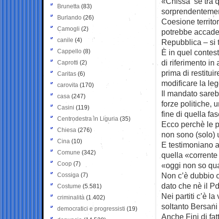
«Chissà se tra q
Brunetta
(83)
sorprendentemente
Burlando
(26)
Coesione territo
Camogli
(2)
potrebbe accader
canile
(4)
Repubblica – si t
Cappello
(8)
È in quel contes
di riferimento in
Caprotti
(2)
prima di restitui
Caritas
(6)
modificare la leg
carovita
(170)
Il mandato sarebb
casa
(247)
forze politiche, 
Casini
(119)
fine di quella fas
Centrodestra in Liguria
(35)
Ecco perchè le p
Chiesa
(276)
non sono (solo) 
Cina
(10)
E testimoniano a
Comune
(342)
quella «corrente
Coop
(7)
«oggi non so quan
Non c’è dubbio c
Cossiga
(7)
dato che nè il P
Costume
(5.581)
Nei partiti c’è l
criminalità
(1.402)
soltanto Bersani
democratici e progressisti
(19)
Anche Fini di fat