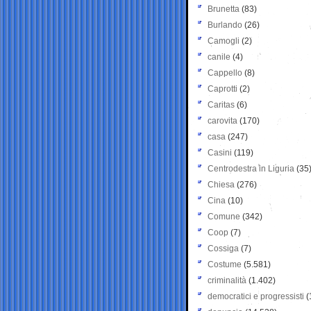
Brunetta
(83)
Burlando
(26)
Camogli
(2)
canile
(4)
Cappello
(8)
Caprotti
(2)
Caritas
(6)
carovita
(170)
casa
(247)
Casini
(119)
Centrodestra in Liguria
(35
Chiesa
(276)
Cina
(10)
Comune
(342)
Coop
(7)
Cossiga
(7)
Costume
(5.581)
criminalità
(1.402)
democratici e progressisti
(