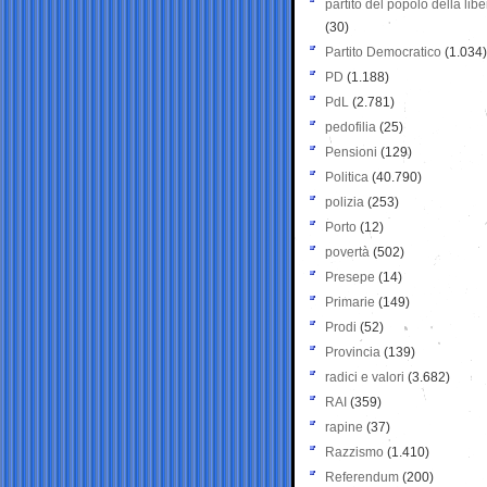
partito del popolo della libe
(30)
Partito Democratico
(1.034)
PD
(1.188)
PdL
(2.781)
pedofilia
(25)
Pensioni
(129)
Politica
(40.790)
polizia
(253)
Porto
(12)
povertà
(502)
Presepe
(14)
Primarie
(149)
Prodi
(52)
Provincia
(139)
radici e valori
(3.682)
RAI
(359)
rapine
(37)
Razzismo
(1.410)
Referendum
(200)