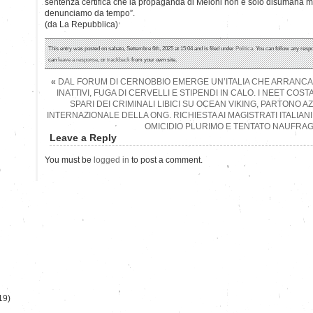
sentenza certifica che la propaganda di Meloni non è solo disumana m
denunciamo da tempo”.
(da La Repubblica)
This entry was posted on sabato, Settembre 6th, 2025 at 15:04 and is filed under
Politica
. You can follow any respo
can
leave a response
, or
trackback
from your own site.
«
DAL FORUM DI CERNOBBIO EMERGE UN’ITALIA CHE ARRANCA TR
INATTIVI, FUGA DI CERVELLI E STIPENDI IN CALO. I NEET COST
SPARI DEI CRIMINALI LIBICI SU OCEAN VIKING, PARTONO AZ
INTERNAZIONALE DELLA ONG. RICHIESTA AI MAGISTRATI ITALIAN
OMICIDIO PLURIMO E TENTATO NAUFRAG
Leave a Reply
You must be
logged in
to post a comment.
)
19)