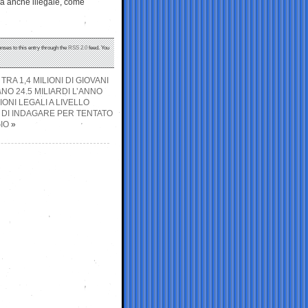
a anche illegale, come
nses to this entry through the
RSS 2.0
feed. You
A 1,4 MILIONI DI GIOVANI
ANO 24.5 MILIARDI L’ANNO
IONI LEGALI A LIVELLO
I DI INDAGARE PER TENTATO
IO
»