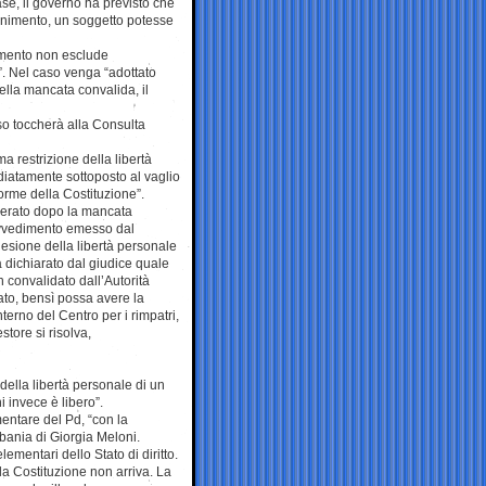
se, il governo ha previsto che
tenimento, un soggetto potesse
nimento non esclude
”. Nel caso venga “adottato
lla mancata convalida, il
sso toccherà alla Consulta
a restrizione della libertà
iatamente sottoposto al vaglio
norme della Costituzione”.
iberato dopo la mancata
rovvedimento emesso dal
lesione della libertà personale
 dichiarato dal giudice quale
n convalidato dall’Autorità
ato, bensì possa avere la
terno del Centro per i rimpatri,
tore si risolva,
della libertà personale di un
i invece è libero”.
entare del Pd, “con la
bania di Giorgia Meloni.
ementari dello Stato di diritto.
 la Costituzione non arriva. La