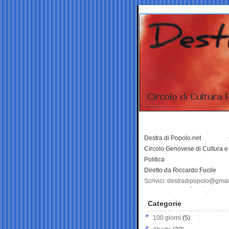
Destra di Popolo.net
Circolo Genovese di Cultura e
Politica
Diretto da Riccardo Fucile
Scrivici: destradipopolo@gma
Categorie
100 giorni
(5)