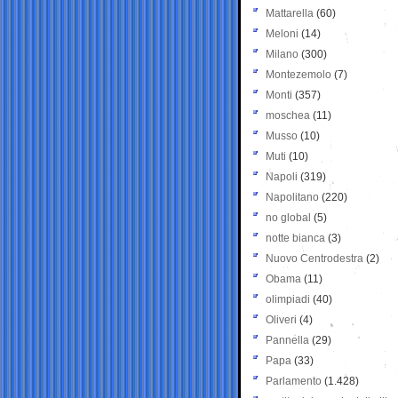
Mattarella
(60)
Meloni
(14)
Milano
(300)
Montezemolo
(7)
Monti
(357)
moschea
(11)
Musso
(10)
Muti
(10)
Napoli
(319)
Napolitano
(220)
no global
(5)
notte bianca
(3)
Nuovo Centrodestra
(2)
Obama
(11)
olimpiadi
(40)
Oliveri
(4)
Pannella
(29)
Papa
(33)
Parlamento
(1.428)