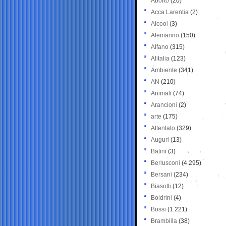
Aborto
(20)
Acca Larentia
(2)
Alcool
(3)
Alemanno
(150)
Alfano
(315)
Alitalia
(123)
Ambiente
(341)
AN
(210)
Animali
(74)
Arancioni
(2)
arte
(175)
Attentato
(329)
Auguri
(13)
Batini
(3)
Berlusconi
(4.295)
Bersani
(234)
Biasotti
(12)
Boldrini
(4)
Bossi
(1.221)
Brambilla
(38)