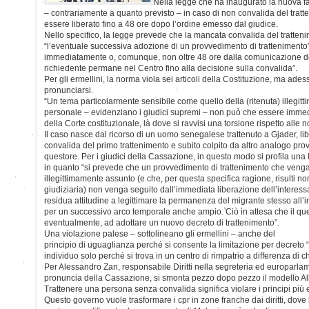
Nella legge che ha inaugurato la nuova fa
– contrariamente a quanto previsto – in caso di non convalida del trat
essere liberato fino a 48 ore dopo l’ordine emesso dal giudice.
Nello specifico, la legge prevede che la mancata convalida del tratte
“l’eventuale successiva adozione di un provvedimento di trattenimento
immediatamente o, comunque, non oltre 48 ore dalla comunicazione de
richiedente permane nel Centro fino alla decisione sulla convalida”.
Per gli ermellini, la norma viola sei articoli della Costituzione, ma ade
pronunciarsi.
“Un tema particolarmente sensibile come quello della (ritenuta) illegittim
personale – evidenziano i giudici supremi – non può che essere immed
della Corte costituzionale, là dove si ravvisi una torsione rispetto alle 
Il caso nasce dal ricorso di un uomo senegalese trattenuto a Gjader, l
convalida del primo trattenimento e subito colpito da altro analogo p
questore. Per i giudici della Cassazione, in questo modo si profila una 
in quanto “si prevede che un provvedimento di trattenimento che venga
illegittimamente assunto (e che, per questa specifica ragione, risulti no
giudiziaria) non venga seguito dall’immediata liberazione dell’interess
residua attitudine a legittimare la permanenza del migrante stesso all’in
per un successivo arco temporale anche ampio. Ciò in attesa che il ques
eventualmente, ad adottare un nuovo decreto di trattenimento”.
Una violazione palese – sottolineano gli ermellini – anche del
principio di uguaglianza perché si consente la limitazione per decreto “
individuo solo perché si trova in un centro di rimpatrio a differenza di ch
Per Alessandro Zan, responsabile Diritti nella segreteria ed europarlam
pronuncia della Cassazione, si smonta pezzo dopo pezzo il modello Al
Trattenere una persona senza convalida significa violare i principi più el
Questo governo vuole trasformare i cpr in zone franche dai diritti, dove