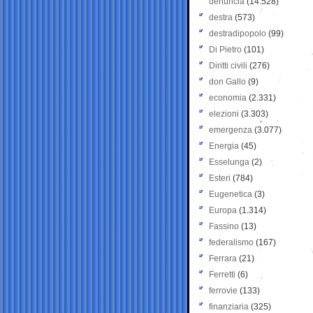
denuncia
(14.528)
destra
(573)
destradipopolo
(99)
Di Pietro
(101)
Diritti civili
(276)
don Gallo
(9)
economia
(2.331)
elezioni
(3.303)
emergenza
(3.077)
Energia
(45)
Esselunga
(2)
Esteri
(784)
Eugenetica
(3)
Europa
(1.314)
Fassino
(13)
federalismo
(167)
Ferrara
(21)
Ferretti
(6)
ferrovie
(133)
finanziaria
(325)