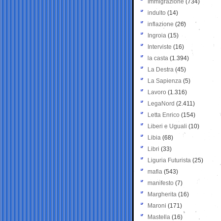
Immigrazione
(734)
indulto
(14)
inflazione
(26)
Ingroia
(15)
Interviste
(16)
la casta
(1.394)
La Destra
(45)
La Sapienza
(5)
Lavoro
(1.316)
LegaNord
(2.411)
Letta Enrico
(154)
Liberi e Uguali
(10)
Libia
(68)
Libri
(33)
Liguria Futurista
(25)
mafia
(543)
manifesto
(7)
Margherita
(16)
Maroni
(171)
Mastella
(16)