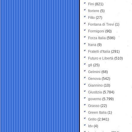
Fini
(821)
fioriere
(5)
Fitto
(27)
Fontana di Trevi
(1)
Formigoni
(90)
Forza Italia
(596)
frana
(9)
Fratelli d'Italia
(291)
Futuro e Libertà
(510)
g8
(25)
Gelmini
(68)
Genova
(542)
Giannino
(10)
Giustizia
(5.784)
governo
(5.799)
Grasso
(22)
Green Italia
(1)
Grillo
(2.941)
Idv
(4)