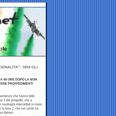
IONALITA’”. ORA GLI
 A 48 ORE DOPO LA NON
TTERE PROFFEDIMENTI
sentenze che hanno fatto
se 1 del progetto, che a
 naufraghi intercettati in mare,
la fase 2, che nei centri ha
r italiani.