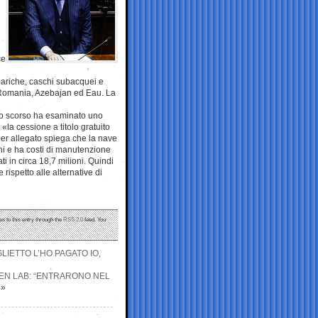
ce
bariche, caschi subacquei e
in Romania, Azebajan ed Eau. La
rzo scorso ha esaminato uno
«la cessione a titolo gratuito
sier allegato spiega che la nave
ni e ha costi di manutenzione
ti in circa 18,7 milioni. Quindi
rispetto alle alternative di
s to this entry through the
RSS 2.0
feed. You
LIETTO L’HO PAGATO IO,
ZEN LAB: “ENTRARONO NEL
»