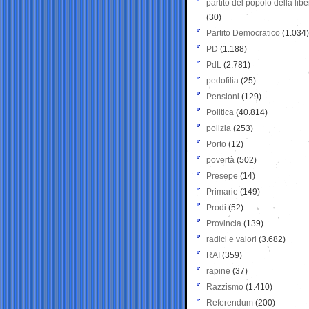
partito del popolo della libe
(30)
Partito Democratico
(1.034)
PD
(1.188)
PdL
(2.781)
pedofilia
(25)
Pensioni
(129)
Politica
(40.814)
polizia
(253)
Porto
(12)
povertà
(502)
Presepe
(14)
Primarie
(149)
Prodi
(52)
Provincia
(139)
radici e valori
(3.682)
RAI
(359)
rapine
(37)
Razzismo
(1.410)
Referendum
(200)