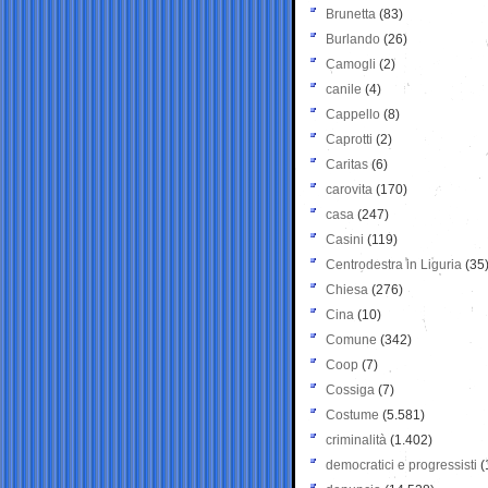
Brunetta
(83)
Burlando
(26)
Camogli
(2)
canile
(4)
Cappello
(8)
Caprotti
(2)
Caritas
(6)
carovita
(170)
casa
(247)
Casini
(119)
Centrodestra in Liguria
(35
Chiesa
(276)
Cina
(10)
Comune
(342)
Coop
(7)
Cossiga
(7)
Costume
(5.581)
criminalità
(1.402)
democratici e progressisti
(