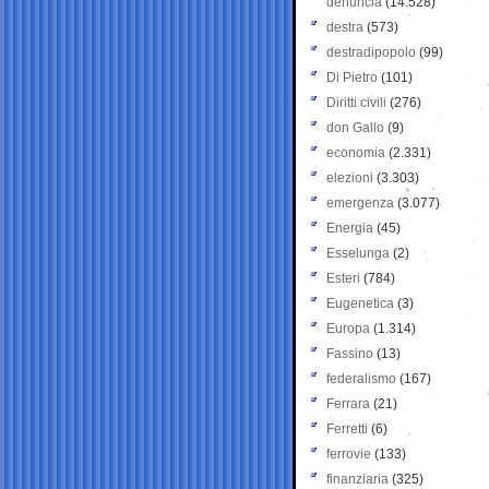
denuncia
(14.528)
destra
(573)
destradipopolo
(99)
Di Pietro
(101)
Diritti civili
(276)
don Gallo
(9)
economia
(2.331)
elezioni
(3.303)
emergenza
(3.077)
Energia
(45)
Esselunga
(2)
Esteri
(784)
Eugenetica
(3)
Europa
(1.314)
Fassino
(13)
federalismo
(167)
Ferrara
(21)
Ferretti
(6)
ferrovie
(133)
finanziaria
(325)