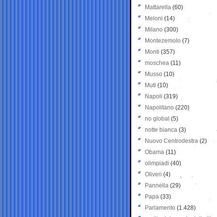
Mattarella
(60)
Meloni
(14)
Milano
(300)
Montezemolo
(7)
Monti
(357)
moschea
(11)
Musso
(10)
Muti
(10)
Napoli
(319)
Napolitano
(220)
no global
(5)
notte bianca
(3)
Nuovo Centrodestra
(2)
Obama
(11)
olimpiadi
(40)
Oliveri
(4)
Pannella
(29)
Papa
(33)
Parlamento
(1.428)