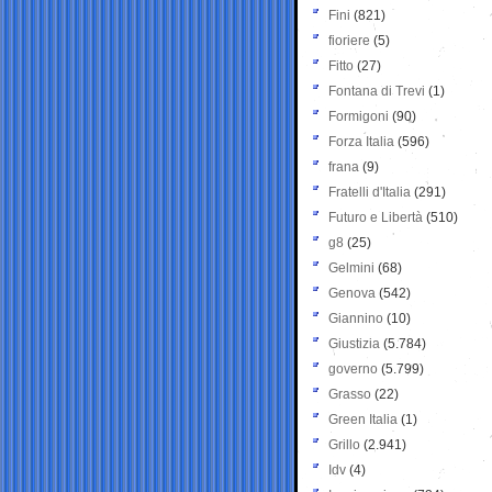
Fini
(821)
fioriere
(5)
Fitto
(27)
Fontana di Trevi
(1)
Formigoni
(90)
Forza Italia
(596)
frana
(9)
Fratelli d'Italia
(291)
Futuro e Libertà
(510)
g8
(25)
Gelmini
(68)
Genova
(542)
Giannino
(10)
Giustizia
(5.784)
governo
(5.799)
Grasso
(22)
Green Italia
(1)
Grillo
(2.941)
Idv
(4)