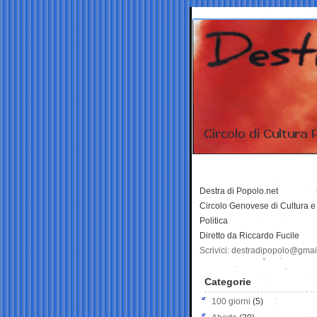
Destra di Popolo.net
Circolo Genovese di Cultura e
Politica
Diretto da Riccardo Fucile
Scrivici: destradipopolo@gma
Categorie
100 giorni
(5)