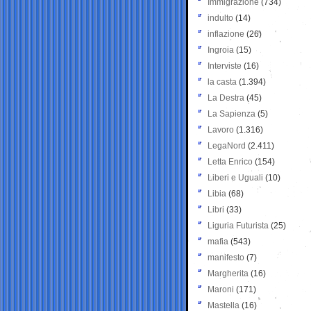
Immigrazione
(734)
indulto
(14)
inflazione
(26)
Ingroia
(15)
Interviste
(16)
la casta
(1.394)
La Destra
(45)
La Sapienza
(5)
Lavoro
(1.316)
LegaNord
(2.411)
Letta Enrico
(154)
Liberi e Uguali
(10)
Libia
(68)
Libri
(33)
Liguria Futurista
(25)
mafia
(543)
manifesto
(7)
Margherita
(16)
Maroni
(171)
Mastella
(16)