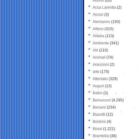
Aborto
(20)
Acca Larentia
(2)
Alcool
(3)
Alemanno
(150)
Alfano
(315)
Alitalia
(123)
Ambiente
(341)
AN
(210)
Animali
(74)
Arancioni
(2)
arte
(175)
Attentato
(329)
Auguri
(13)
Batini
(3)
Berlusconi
(4.295)
Bersani
(234)
Biasotti
(12)
Boldrini
(4)
Bossi
(1.221)
Brambilla
(38)