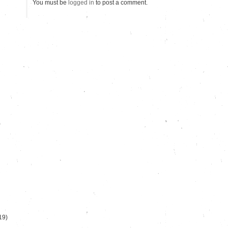
You must be
logged in
to post a comment.
)
19)