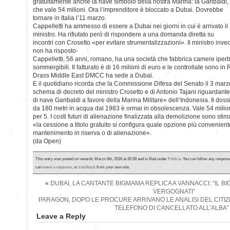
gratuitamente anche la nave simbolo della nostra Marina: la Garibaldi,
che vale 54 milioni. Ora l’imprenditore è bloccato a Dubai. Dovrebbe
tornare in Italia l’11 marzo.
Cappelletti ha ammesso di essere a Dubai nei giorni in cui è arrivato il
ministro. Ha rifiutato però di rispondere a una domanda diretta su
incontri con Crosetto «per evitare strumentalizzazioni». Il ministro inve
non ha risposto-
Cappelletti, 56 anni, romano, ha una società che fabbrica camere iper
sommergibili. Il fatturato è di 16 milioni di euro e le controllate sono 
Drass Middle East DMCC ha sede a Dubai.
E il quotidiano ricorda che la Commissione Difesa del Senato il 3 ma
schema di decreto del ministro Crosetto e di Antonio Tajani riguardante 
di nave Garibaldi a favore della Marina Militare» dell’Indonesia. Il dos
da 180 metri in acqua dal 1983 è ormai in obsolescenza. Vale 54 milio
per 5. I costi futuri di alienazione finalizzata alla demolizione sono stima
«la cessione a titolo gratuito si configura quale opzione più conveniente 
mantenimento in riserva o di alienazione».
(da Open)
This entry was posted on venerdì, Marzo 6th, 2026 at 20:38 and is filed under
Politica
. You can follow any response
can
leave a response
, or
trackback
from your own site.
«
DUBAI, LA CANTANTE BIGMAMA REPLICA A VANNACCI: “IL BIG
VERGOGNATI”
PARAGON, DOPO LE PROCURE ARRIVANO LE ANALISI DEL CITI
TELEFONO DI CANCELLATO ALL’ALBA”
Leave a Reply