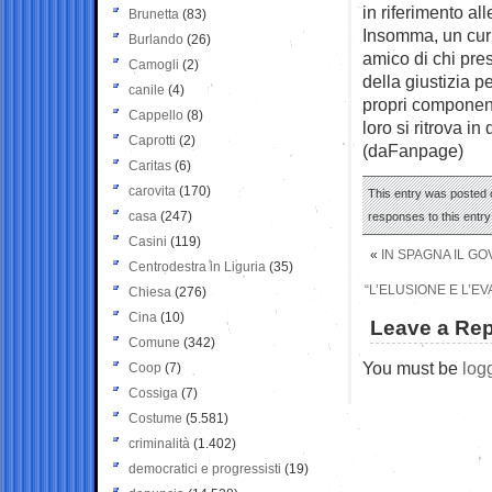
in riferimento al
Brunetta
(83)
Insomma, un curri
Burlando
(26)
amico di chi pres
Camogli
(2)
della giustizia 
canile
(4)
propri component
Cappello
(8)
loro si ritrova in
Caprotti
(2)
(daFanpage)
Caritas
(6)
carovita
(170)
This entry was posted 
casa
(247)
responses to this entr
Casini
(119)
«
IN SPAGNA IL GO
Centrodestra in Liguria
(35)
“L’ELUSIONE E L’E
Chiesa
(276)
Cina
(10)
Leave a Rep
Comune
(342)
You must be
log
Coop
(7)
Cossiga
(7)
Costume
(5.581)
criminalità
(1.402)
democratici e progressisti
(19)