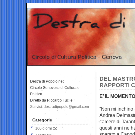
DEL MASTRO
Destra di Popolo.net
RAPPORTI 
Circolo Genovese di Cultura e
Politica
E’ IL MOMENTO
Diretto da Riccardo Fucile
Scrivici: destradipopolo@gmail.com
“Non mi inchino 
Andrea Delmast
Categorie
carcere di Tarant
questi anni ne h
100 giorni
(5)
sparato a Capod