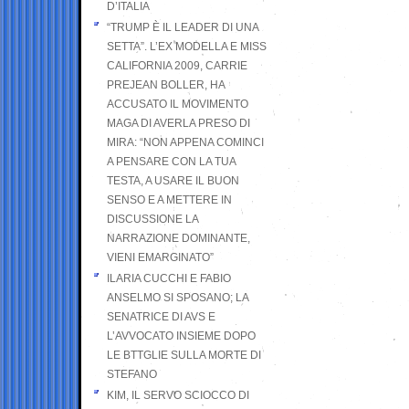
D’ITALIA
“TRUMP È IL LEADER DI UNA
SETTA”. L’EX MODELLA E MISS
CALIFORNIA 2009, CARRIE
PREJEAN BOLLER, HA
ACCUSATO IL MOVIMENTO
MAGA DI AVERLA PRESO DI
MIRA: “NON APPENA COMINCI
A PENSARE CON LA TUA
TESTA, A USARE IL BUON
SENSO E A METTERE IN
DISCUSSIONE LA
NARRAZIONE DOMINANTE,
VIENI EMARGINATO”
ILARIA CUCCHI E FABIO
ANSELMO SI SPOSANO; LA
SENATRICE DI AVS E
L’AVVOCATO INSIEME DOPO
LE BTTGLIE SULLA MORTE DI
STEFANO
KIM, IL SERVO SCIOCCO DI