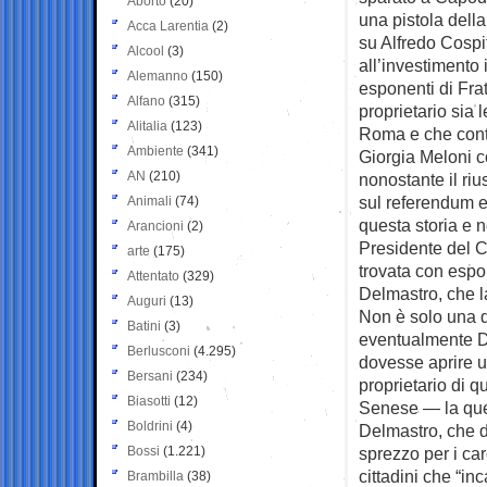
Aborto
(20)
una pistola della
Acca Larentia
(2)
su Alfredo Cospit
Alcool
(3)
all’investimento 
Alemanno
(150)
esponenti di Frat
Alfano
(315)
proprietario sia 
Alitalia
(123)
Roma e che contro
Ambiente
(341)
Giorgia Meloni co
AN
(210)
nonostante il ri
sul referendum e
Animali
(74)
questa storia e 
Arancioni
(2)
Presidente del C
arte
(175)
trovata con espo
Attentato
(329)
Delmastro, che l
Auguri
(13)
Non è solo una q
Batini
(3)
eventualmente De
Berlusconi
(4.295)
dovesse aprire u
Bersani
(234)
proprietario di 
Biasotti
(12)
Senese — la ques
Boldrini
(4)
Delmastro, che d
Bossi
(1.221)
sprezzo per i car
cittadini che “in
Brambilla
(38)