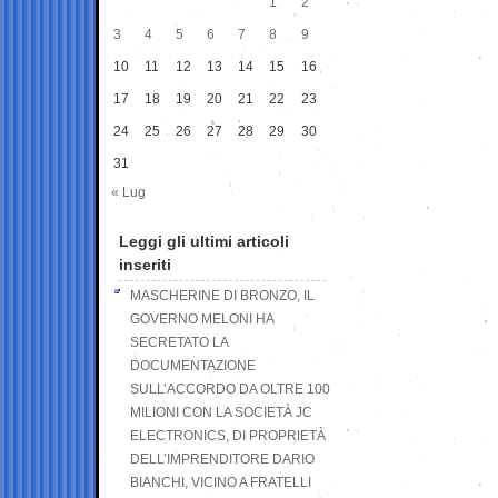
1
2
3
4
5
6
7
8
9
10
11
12
13
14
15
16
17
18
19
20
21
22
23
24
25
26
27
28
29
30
31
« Lug
Leggi gli ultimi articoli
inseriti
MASCHERINE DI BRONZO, IL
GOVERNO MELONI HA
SECRETATO LA
DOCUMENTAZIONE
SULL’ACCORDO DA OLTRE 100
MILIONI CON LA SOCIETÀ JC
ELECTRONICS, DI PROPRIETÀ
DELL’IMPRENDITORE DARIO
BIANCHI, VICINO A FRATELLI