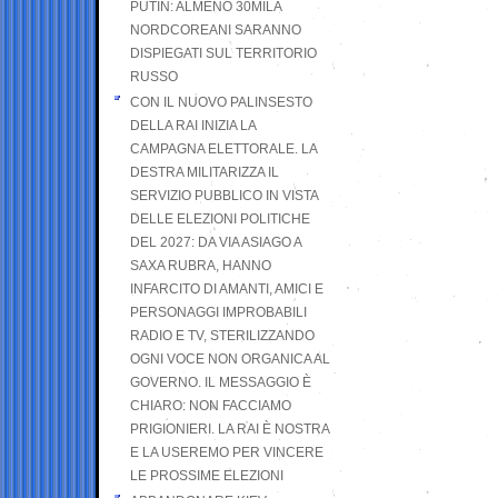
PUTIN: ALMENO 30MILA
NORDCOREANI SARANNO
DISPIEGATI SUL TERRITORIO
RUSSO
CON IL NUOVO PALINSESTO
DELLA RAI INIZIA LA
CAMPAGNA ELETTORALE. LA
DESTRA MILITARIZZA IL
SERVIZIO PUBBLICO IN VISTA
DELLE ELEZIONI POLITICHE
DEL 2027: DA VIA ASIAGO A
SAXA RUBRA, HANNO
INFARCITO DI AMANTI, AMICI E
PERSONAGGI IMPROBABILI
RADIO E TV, STERILIZZANDO
OGNI VOCE NON ORGANICA AL
GOVERNO. IL MESSAGGIO È
CHIARO: NON FACCIAMO
PRIGIONIERI. LA RAI È NOSTRA
E LA USEREMO PER VINCERE
LE PROSSIME ELEZIONI