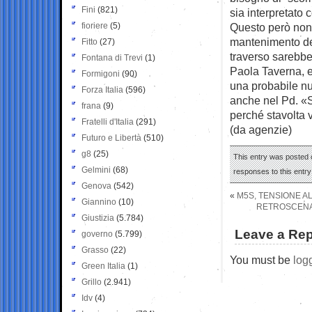
Fini
(821)
sia interpretato 
fioriere
(5)
Questo però non g
mantenimento del
Fitto
(27)
traverso sarebber
Fontana di Trevi
(1)
Paola Taverna, e 
Formigoni
(90)
una probabile nu
Forza Italia
(596)
anche nel Pd. «S
frana
(9)
perché stavolta 
Fratelli d'Italia
(291)
(da agenzie)
Futuro e Libertà
(510)
g8
(25)
This entry was posted 
Gelmini
(68)
responses to this entr
Genova
(542)
«
M5S, TENSIONE AL
Giannino
(10)
RETROSCENA:
Giustizia
(5.784)
Leave a Rep
governo
(5.799)
Grasso
(22)
You must be
log
Green Italia
(1)
Grillo
(2.941)
Idv
(4)