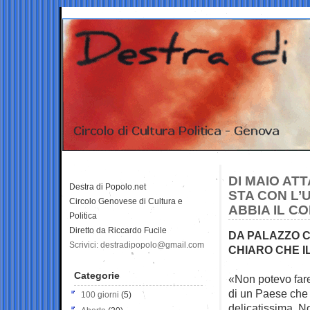
DI MAIO AT
Destra di Popolo.net
STA CON L’
Circolo Genovese di Cultura e
ABBIA IL C
Politica
Diretto da Riccardo Fucile
DA PALAZZO C
Scrivici: destradipopolo@gmail.com
CHIARO CHE IL
Categorie
«Non potevo fare 
di un
Paese che 
100 giorni
(5)
delicatissima. N