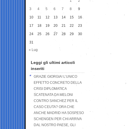
1
2
3
4
5
6
7
8
9
10
11
12
13
14
15
16
17
18
19
20
21
22
23
24
25
26
27
28
29
30
31
« Lug
Leggi gli ultimi articoli
inseriti
GRAZIE GIORGIA! L’UNICO
EFFETTO CONCRETO DELLA
CRISI DIPLOMATICA
SCATENATA DA MELONI
CONTRO SANCHEZ PER IL
CASO CEUTA? ORA CHE
ANCHE MADRID HA SOSPESO
SCHENGEN PER CHI ARRIVA
DAL NOSTRO PAESE, GLI