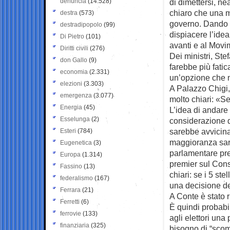
denuncia
(14.528)
di dimettersi, n
chiaro che una m
destra
(573)
governo. Dando 
destradipopolo
(99)
dispiacere l’ide
Di Pietro
(101)
avanti e al Movi
Diritti civili
(276)
Dei ministri, St
don Gallo
(9)
farebbe più fati
economia
(2.331)
un’opzione che n
elezioni
(3.303)
A Palazzo Chigi, p
emergenza
(3.077)
molto chiari: «Se 
Energia
(45)
L’idea di andare
Esselunga
(2)
considerazione d
sarebbe avvicinat
Esteri
(784)
maggioranza sare
Eugenetica
(3)
parlamentare pre
Europa
(1.314)
premier sul Cons
Fassino
(13)
chiari: se i 5 st
federalismo
(167)
una decisione de
Ferrara
(21)
A Conte è stato 
Ferretti
(6)
È quindi probabil
ferrovie
(133)
agli elettori una
finanziaria
(325)
bisogno di “sco