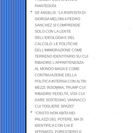
PIANTEDOSI
DE ANGELIS: “LA RISPOSTA DI
GIORGIA MELONI A PEDRO
SANCHEZ SI COMPRENDE
SOLO CON LA LENTE
DELL’IDEOLOGIA E DEL
CALCOLO: LE POLITICHE
DELL’IMMIGRAZIONE COME
TERRENO IDENTITARIO SU CUI
RIBADIRE L’APPARTENENZA
AL MONDO MAGA E COME
CONTINUAZIONE DELLA
POLITICA INTERNA CON ALTRI
MEZZI. INSOMMA, TRUMP CUI
RIBADIRE FEDELTÀ, VOX CUI
DARE SOSTEGNO, VANNACCI
CUI TOGLIERE SPAZIO”
“CRISTO NON ABITA NEI
PALAZZI DEL POTERE, MA SI
IDENTIFICA CON CHI È
AFFAMATO, FORESTIERO O