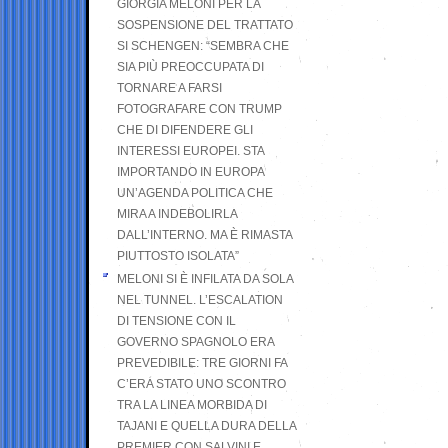
GIORGIA MELONI PER LA
SOSPENSIONE DEL TRATTATO
SI SCHENGEN: “SEMBRA CHE
SIA PIÙ PREOCCUPATA DI
TORNARE A FARSI
FOTOGRAFARE CON TRUMP
CHE DI DIFENDERE GLI
INTERESSI EUROPEI. STA
IMPORTANDO IN EUROPA
UN’AGENDA POLITICA CHE
MIRA A INDEBOLIRLA
DALL’INTERNO. MA È RIMASTA
PIUTTOSTO ISOLATA”
MELONI SI È INFILATA DA SOLA
NEL TUNNEL. L’ESCALATION
DI TENSIONE CON IL
GOVERNO SPAGNOLO ERA
PREVEDIBILE: TRE GIORNI FA
C’ERA STATO UNO SCONTRO
TRA LA LINEA MORBIDA DI
TAJANI E QUELLA DURA DELLA
PREMIER CON SALVINI E