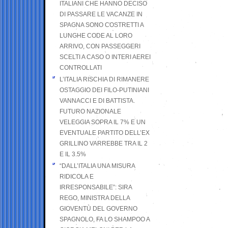
ITALIANI CHE HANNO DECISO
DI PASSARE LE VACANZE IN
SPAGNA SONO COSTRETTI A
LUNGHE CODE AL LORO
ARRIVO, CON PASSEGGERI
SCELTI A CASO O INTERI AEREI
CONTROLLATI
L’ITALIA RISCHIA DI RIMANERE
OSTAGGIO DEI FILO-PUTINIANI
VANNACCI E DI BATTISTA.
FUTURO NAZIONALE
VELEGGIA SOPRA IL 7% E UN
EVENTUALE PARTITO DELL’EX
GRILLINO VARREBBE TRA IL 2
E IL 3.5%
“DALL’ITALIA UNA MISURA
RIDICOLA E
IRRESPONSABILE”: SIRA
REGO, MINISTRA DELLA
GIOVENTÙ DEL GOVERNO
SPAGNOLO, FA LO SHAMPOO A