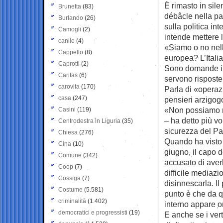
È rimasto in sile
Brunetta
(83)
débâcle nella par
Burlando
(26)
sulla politica i
Camogli
(2)
intende mettere l
canile
(4)
«Siamo o no nel
Cappello
(8)
europea? L’Italia
Caprotti
(2)
Sono domande im
Caritas
(6)
servono risposte
carovita
(170)
Parla di «operaz
casa
(247)
pensieri arzigog
«Non possiamo me
Casini
(119)
– ha detto più vo
Centrodestra in Liguria
(35)
sicurezza del P
Chiesa
(276)
Quando ha visto l
Cina
(10)
giugno, il capo 
Comune
(342)
accusato di averl
Coop
(7)
difficile mediazi
Cossiga
(7)
disinnescarla. Il
Costume
(5.581)
punto è che da q
criminalità
(1.402)
interno appare o
democratici e progressisti
(19)
E anche se i ver