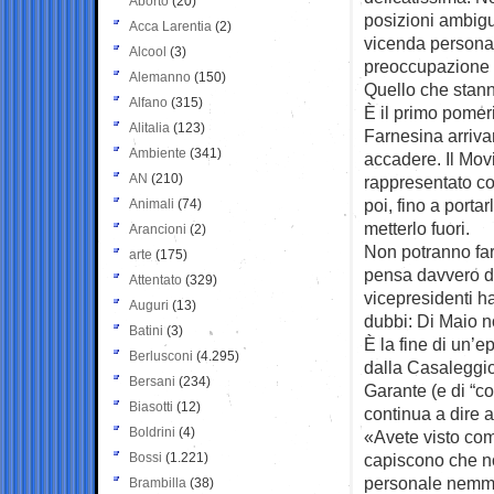
Aborto
(20)
posizioni ambigu
Acca Larentia
(2)
vicenda personal
Alcool
(3)
preoccupazione f
Alemanno
(150)
Quello che stann
Alfano
(315)
È il primo pomeri
Alitalia
(123)
Farnesina arrivan
Ambiente
(341)
accadere. Il Movi
AN
(210)
rappresentato c
poi, fino a portar
Animali
(74)
metterlo fuori.
Arancioni
(2)
Non potranno far
arte
(175)
pensa davvero di
Attentato
(329)
vicepresidenti h
Auguri
(13)
dubbi: Di Maio 
Batini
(3)
È la fine di un’
Berlusconi
(4.295)
dalla Casaleggio 
Bersani
(234)
Garante (e di “co
Biasotti
(12)
continua a dire a
Boldrini
(4)
«Avete visto com
Bossi
(1.221)
capiscono che no
personale nemm
Brambilla
(38)