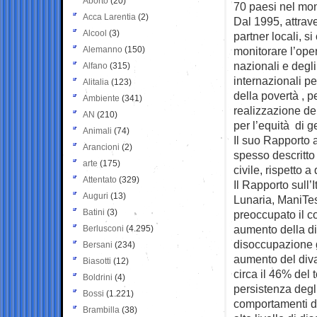
Aborto
(20)
70 paesi nel mo
Acca Larentia
(2)
Dal 1995, attrave
Alcool
(3)
partner locali, s
Alemanno
(150)
monitorare l’ope
nazionali e degl
Alfano
(315)
internazionali p
Alitalia
(123)
della povertà , pe
Ambiente
(341)
realizzazione dei 
AN
(210)
per l’equità di g
Animali
(74)
Il suo Rapporto 
Arancioni
(2)
spesso descritto
arte
(175)
civile, rispetto 
Attentato
(329)
Il Rapporto sull’
Auguri
(13)
Lunaria, ManiTes
Batini
(3)
preoccupato il c
aumento della di
Berlusconi
(4.295)
disoccupazione 
Bersani
(234)
aumento del divar
Biasotti
(12)
circa il 46% del 
Boldrini
(4)
persistenza degli 
Bossi
(1.221)
comportamenti d
Brambilla
(38)