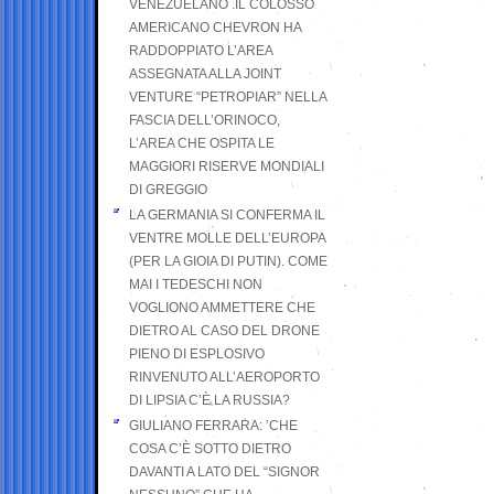
VENEZUELANO .IL COLOSSO
AMERICANO CHEVRON HA
RADDOPPIATO L’AREA
ASSEGNATA ALLA JOINT
VENTURE “PETROPIAR” NELLA
FASCIA DELL’ORINOCO,
L’AREA CHE OSPITA LE
MAGGIORI RISERVE MONDIALI
DI GREGGIO
LA GERMANIA SI CONFERMA IL
VENTRE MOLLE DELL’EUROPA
(PER LA GIOIA DI PUTIN). COME
MAI I TEDESCHI NON
VOGLIONO AMMETTERE CHE
DIETRO AL CASO DEL DRONE
PIENO DI ESPLOSIVO
RINVENUTO ALL’AEROPORTO
DI LIPSIA C’È LA RUSSIA?
GIULIANO FERRARA: ’CHE
COSA C’È SOTTO DIETRO
DAVANTI A LATO DEL “SIGNOR