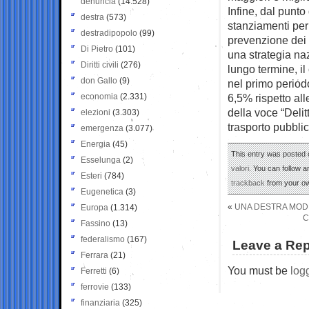
denuncia
(14.528)
Infine, dal punto
destra
(573)
stanziamenti per 
destradipopolo
(99)
prevenzione dei d
Di Pietro
(101)
una strategia na
Diritti civili
(276)
lungo termine, il 
don Gallo
(9)
nel primo period
economia
(2.331)
6,5% rispetto all
della voce “Delitt
elezioni
(3.303)
trasporto pubblico
emergenza
(3.077)
Energia
(45)
This entry was posted o
Esselunga
(2)
valori
. You can follow 
Esteri
(784)
trackback
from your ow
Eugenetica
(3)
«
UNA DESTRA MODE
Europa
(1.314)
C
Fassino
(13)
federalismo
(167)
Leave a Rep
Ferrara
(21)
You must be
log
Ferretti
(6)
ferrovie
(133)
finanziaria
(325)