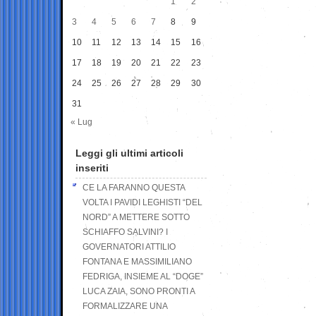
1
2
3
4
5
6
7
8
9
10
11
12
13
14
15
16
17
18
19
20
21
22
23
24
25
26
27
28
29
30
31
« Lug
Leggi gli ultimi articoli
inseriti
CE LA FARANNO QUESTA
VOLTA I PAVIDI LEGHISTI “DEL
NORD” A METTERE SOTTO
SCHIAFFO SALVINI? I
GOVERNATORI ATTILIO
FONTANA E MASSIMILIANO
FEDRIGA, INSIEME AL “DOGE”
LUCA ZAIA, SONO PRONTI A
FORMALIZZARE UNA