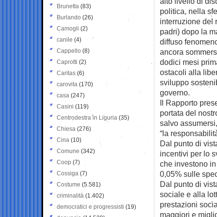
alto livello di d
Brunetta
(83)
politica, nella sf
Burlando
(26)
interruzione del 
Camogli
(2)
padri) dopo la ma
canile
(4)
diffuso fenomeno
Cappello
(8)
ancora sommerso,
dodici mesi prim
Caprotti
(2)
ostacoli alla lib
Caritas
(6)
sviluppo sostenib
carovita
(170)
governo.
casa
(247)
Il Rapporto pres
Casini
(119)
portata del nostro
Centrodestra in Liguria
(35)
salvo assumersi,
Chiesa
(276)
“la responsabilità
Cina
(10)
Dal punto di vis
Comune
(342)
incentivi per lo 
Coop
(7)
che investono in 
0,05% sulle specu
Cossiga
(7)
Dal punto di vist
Costume
(5.581)
sociale e alla lot
criminalità
(1.402)
prestazioni socia
democratici e progressisti
(19)
maggiori e miglio