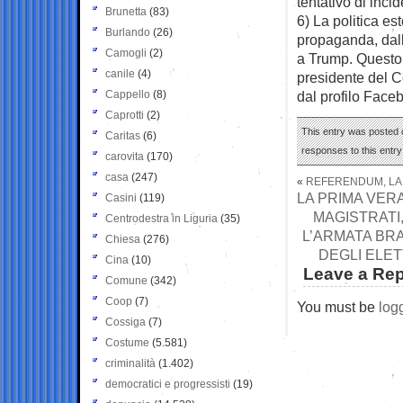
tentativo di inc
Brunetta
(83)
6) La politica es
Burlando
(26)
propaganda, dall
Camogli
(2)
a Trump. Questo h
canile
(4)
presidente del C
Cappello
(8)
dal profilo Face
Caprotti
(2)
This entry was posted 
Caritas
(6)
responses to this entr
carovita
(170)
casa
(247)
«
REFERENDUM, LA V
LA PRIMA VERA
Casini
(119)
MAGISTRATI
Centrodestra in Liguria
(35)
L’ARMATA BRA
Chiesa
(276)
DEGLI ELET
Cina
(10)
Leave a Rep
Comune
(342)
Coop
(7)
You must be
log
Cossiga
(7)
Costume
(5.581)
criminalità
(1.402)
democratici e progressisti
(19)