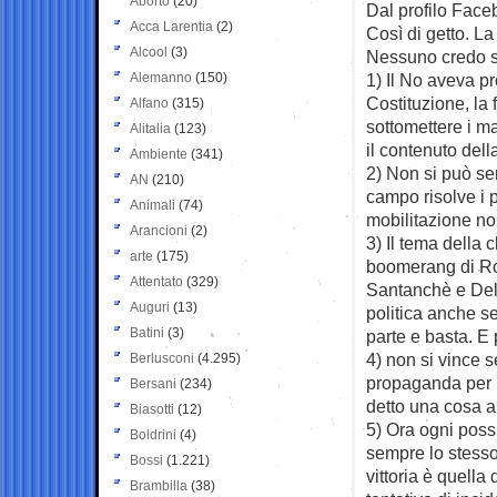
Aborto
(20)
Dal profilo Face
Acca Larentia
(2)
Così di getto. La
Alcool
(3)
Nessuno credo si
Alemanno
(150)
1) Il No aveva pr
Costituzione, la 
Alfano
(315)
sottomettere i mag
Alitalia
(123)
il contenuto dell
Ambiente
(341)
2) Non si può s
AN
(210)
campo risolve i p
Animali
(74)
mobilitazione no
Arancioni
(2)
3) Il tema della 
arte
(175)
boomerang di Rog
Attentato
(329)
Santanchè e Delm
Auguri
(13)
politica anche se
Batini
(3)
parte e basta. E
4) non si vince s
Berlusconi
(4.295)
propaganda per i
Bersani
(234)
detto una cosa a
Biasotti
(12)
5) Ora ogni possi
Boldrini
(4)
sempre lo stesso
Bossi
(1.221)
vittoria è quella
Brambilla
(38)