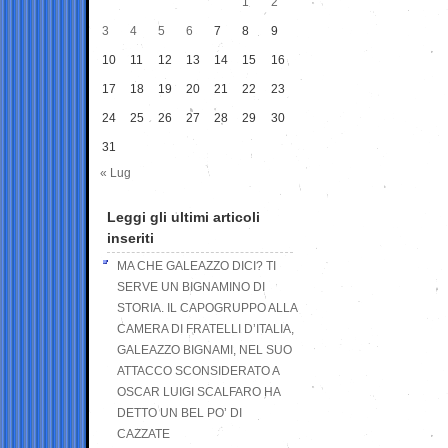
1
2
3
4
5
6
7
8
9
10
11
12
13
14
15
16
17
18
19
20
21
22
23
24
25
26
27
28
29
30
31
« Lug
Leggi gli ultimi articoli
inseriti
MA CHE GALEAZZO DICI? TI
SERVE UN BIGNAMINO DI
STORIA. IL CAPOGRUPPO ALLA
CAMERA DI FRATELLI D’ITALIA,
GALEAZZO BIGNAMI, NEL SUO
ATTACCO SCONSIDERATO A
OSCAR LUIGI SCALFARO HA
DETTO UN BEL PO’ DI
CAZZATE