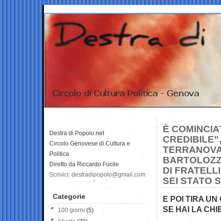
È COMINCIA
Destra di Popolo.net
CREDIBILE”
Circolo Genovese di Cultura e
TERRANOVA
Politica
BARTOLOZZI
Diretto da Riccardo Fucile
DI FRATELLI
Scrivici: destradipopolo@gmail.com
SEI STATO S
Categorie
E POI TIRA UN
SE HAI LA CH
100 giorni
(5)