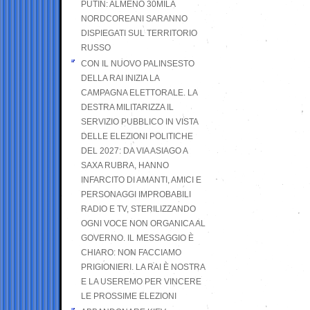
PUTIN: ALMENO 30MILA
NORDCOREANI SARANNO
DISPIEGATI SUL TERRITORIO
RUSSO
CON IL NUOVO PALINSESTO
DELLA RAI INIZIA LA
CAMPAGNA ELETTORALE. LA
DESTRA MILITARIZZA IL
SERVIZIO PUBBLICO IN VISTA
DELLE ELEZIONI POLITICHE
DEL 2027: DA VIA ASIAGO A
SAXA RUBRA, HANNO
INFARCITO DI AMANTI, AMICI E
PERSONAGGI IMPROBABILI
RADIO E TV, STERILIZZANDO
OGNI VOCE NON ORGANICA AL
GOVERNO. IL MESSAGGIO È
CHIARO: NON FACCIAMO
PRIGIONIERI. LA RAI È NOSTRA
E LA USEREMO PER VINCERE
LE PROSSIME ELEZIONI