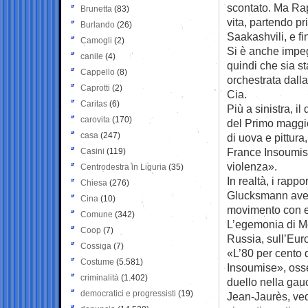
scontato. Ma Rap
Brunetta
(83)
vita, partendo p
Burlando
(26)
Saakashvili, e fi
Camogli
(2)
Si è anche impeg
canile
(4)
quindi che sia s
Cappello
(8)
orchestrata dalla
Caprotti
(2)
Cia.
Caritas
(6)
Più a sinistra, i
carovita
(170)
del Primo maggio
casa
(247)
di uova e pittura
France Insoumise
Casini
(119)
violenza».
Centrodestra in Liguria
(35)
In realtà, i rap
Chiesa
(276)
Glucksmann avev
Cina
(10)
movimento con esp
Comune
(342)
L’egemonia di Mé
Coop
(7)
Russia, sull’Euro
Cossiga
(7)
«L’80 per cento d
Costume
(5.581)
Insoumise», oss
criminalità
(1.402)
duello nella gauc
democratici e progressisti
(19)
Jean-Jaurès, ved