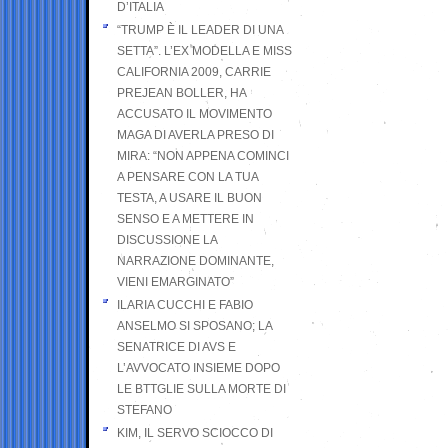
D’ITALIA
“TRUMP È IL LEADER DI UNA
SETTA”. L’EX MODELLA E MISS
CALIFORNIA 2009, CARRIE
PREJEAN BOLLER, HA
ACCUSATO IL MOVIMENTO
MAGA DI AVERLA PRESO DI
MIRA: “NON APPENA COMINCI
A PENSARE CON LA TUA
TESTA, A USARE IL BUON
SENSO E A METTERE IN
DISCUSSIONE LA
NARRAZIONE DOMINANTE,
VIENI EMARGINATO”
ILARIA CUCCHI E FABIO
ANSELMO SI SPOSANO; LA
SENATRICE DI AVS E
L’AVVOCATO INSIEME DOPO
LE BTTGLIE SULLA MORTE DI
STEFANO
KIM, IL SERVO SCIOCCO DI