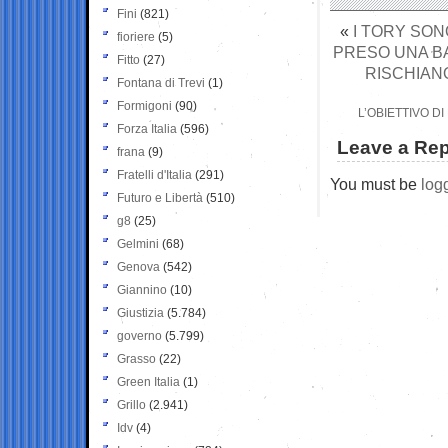
Fini
(821)
«
I TORY SON
fioriere
(5)
PRESO UNA BA
Fitto
(27)
RISCHIANO
Fontana di Trevi
(1)
Formigoni
(90)
L’OBIETTIVO 
Forza Italia
(596)
Leave a Rep
frana
(9)
Fratelli d'Italia
(291)
You must be
log
Futuro e Libertà
(510)
g8
(25)
Gelmini
(68)
Genova
(542)
Giannino
(10)
Giustizia
(5.784)
governo
(5.799)
Grasso
(22)
Green Italia
(1)
Grillo
(2.941)
Idv
(4)