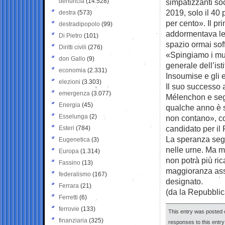
denuncia
(14.528)
simpatizzanti soc
2019, solo il 40 
destra
(573)
per cento». Il pr
destradipopolo
(99)
addormentava leg
Di Pietro
(101)
spazio ormai so
Diritti civili
(276)
«Spingiamo i muri
don Gallo
(9)
generale dell’ist
economia
(2.331)
Insoumise e gli e
elezioni
(3.303)
Il suo successo 
emergenza
(3.077)
Mélenchon e segna
Energia
(45)
qualche anno è s
Esselunga
(2)
non contano», c
candidato per il 
Esteri
(784)
La speranza segr
Eugenetica
(3)
nelle urne. Ma m
Europa
(1.314)
non potrà più ri
Fassino
(13)
maggioranza asso
federalismo
(167)
designato.
Ferrara
(21)
(da la Repubblic
Ferretti
(6)
ferrovie
(133)
This entry was posted o
finanziaria
(325)
responses to this entr