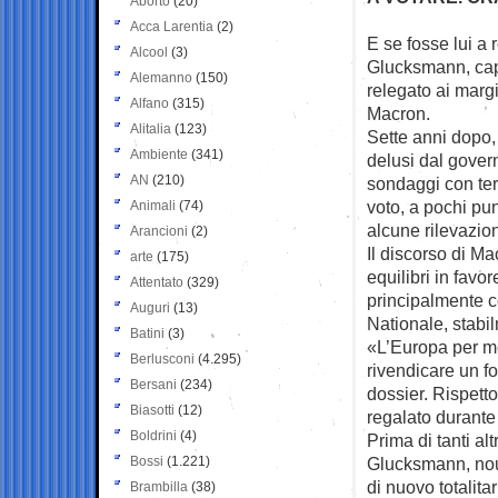
Aborto
(20)
Acca Larentia
(2)
E se fosse lui a
Alcool
(3)
Glucksmann, capol
Alemanno
(150)
relegato ai marg
Alfano
(315)
Macron.
Alitalia
(123)
Sette anni dopo,
Ambiente
(341)
delusi dal govern
AN
(210)
sondaggi con terr
voto, a pochi pu
Animali
(74)
alcune rilevazion
Arancioni
(2)
Il discorso di M
arte
(175)
equilibri in fav
Attentato
(329)
principalmente c
Auguri
(13)
Nationale, stabi
Batini
(3)
«L’Europa per me
Berlusconi
(4.295)
rivendicare un f
Bersani
(234)
dossier. Rispett
Biasotti
(12)
regalato durante
Boldrini
(4)
Prima di tanti alt
Bossi
(1.221)
Glucksmann, nouv
di nuovo totalit
Brambilla
(38)