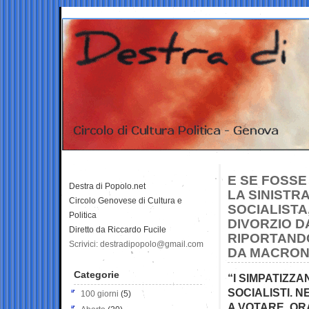
E SE FOSS
Destra di Popolo.net
LA SINISTR
Circolo Genovese di Cultura e
SOCIALISTA
Politica
DIVORZIO D
Diretto da Riccardo Fucile
RIPORTANDO
Scrivici: destradipopolo@gmail.com
DA MACRO
Categorie
“I SIMPATIZZ
SOCIALISTI. N
100 giorni
(5)
A VOTARE. ORA