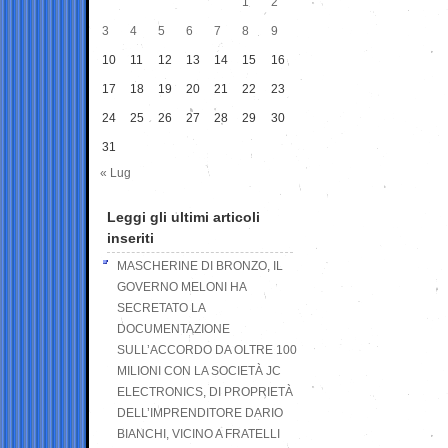
1
2
3
4
5
6
7
8
9
10
11
12
13
14
15
16
17
18
19
20
21
22
23
24
25
26
27
28
29
30
31
« Lug
Leggi gli ultimi articoli
inseriti
MASCHERINE DI BRONZO, IL
GOVERNO MELONI HA
SECRETATO LA
DOCUMENTAZIONE
SULL’ACCORDO DA OLTRE 100
MILIONI CON LA SOCIETÀ JC
ELECTRONICS, DI PROPRIETÀ
DELL’IMPRENDITORE DARIO
BIANCHI, VICINO A FRATELLI