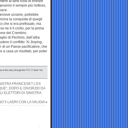
tere ai tank russi di entrare
geranno il sempre più riottoso,
pace.
offensive ucraine, potrebbe
vicina la conquista di quegli
to) che si era prefissato, ma
a ne è il crollo, per la prima
ziere del Cremlino.
aglio di Pechino, dall’altra
re il conflitto: Xi Jinping,
r di un Paese pacificatore, che
e a casa un risultato, per poter
s to this entry through the
RSS 2.0
feed. You
NISTRA FRANCESE? L’EX
QUE”, DOPO IL DIVORZIO DA
 ELETTORI DI SINISTRA
O 5 LADRI CON LA VALIGIA
»