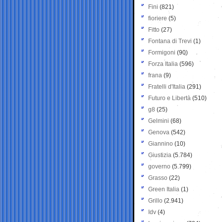
Fini
(821)
fioriere
(5)
Fitto
(27)
Fontana di Trevi
(1)
Formigoni
(90)
Forza Italia
(596)
frana
(9)
Fratelli d'Italia
(291)
Futuro e Libertà
(510)
g8
(25)
Gelmini
(68)
Genova
(542)
Giannino
(10)
Giustizia
(5.784)
governo
(5.799)
Grasso
(22)
Green Italia
(1)
Grillo
(2.941)
Idv
(4)