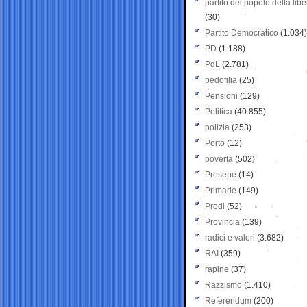
partito del popolo della libe
(30)
Partito Democratico
(1.034)
PD
(1.188)
PdL
(2.781)
pedofilia
(25)
Pensioni
(129)
Politica
(40.855)
polizia
(253)
Porto
(12)
povertà
(502)
Presepe
(14)
Primarie
(149)
Prodi
(52)
Provincia
(139)
radici e valori
(3.682)
RAI
(359)
rapine
(37)
Razzismo
(1.410)
Referendum
(200)