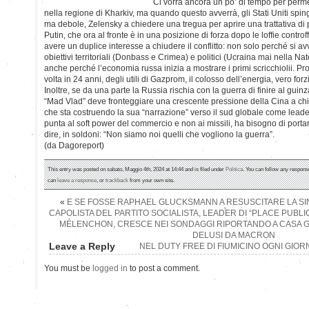
Ci vorrà ancora un po’ di tempo per permet
nella regione di Kharkiv, ma quando questo avverrà, gli Stati Uniti spin
ma debole, Zelensky a chiedere una tregua per aprire una trattativa di 
Putin, che ora al fronte è in una posizione di forza dopo le loffie contr
avere un duplice interesse a chiudere il conflitto: non solo perché si av
obiettivi territoriali (Donbass e Crimea) e politici (Ucraina mai nella Na
anche perché l’economia russa inizia a mostrare i primi scricchiolii. Prov
volta in 24 anni, degli utili di Gazprom, il colosso dell’energia, vero for
Inoltre, se da una parte la Russia rischia con la guerra di finire al guinz
“Mad Vlad” deve fronteggiare una crescente pressione della Cina a chiude
che sta costruendo la sua “narrazione” verso il sud globale come leade
punta al soft power del commercio e non ai missili, ha bisogno di portar
dire, in soldoni: “Non siamo noi quelli che vogliono la guerra”.
(da Dagoreport)
This entry was posted on sabato, Maggio 4th, 2024 at 14:44 and is filed under
Politica
. You can follow any response
can
leave a response
, or
trackback
from your own site.
«
E SE FOSSE RAPHAEL GLUCKSMANN A RESUSCITARE LA SI
CAPOLISTA DEL PARTITO SOCIALISTA, LEADER DI “PLACE PUBLI
MÉLENCHON, CRESCE NEI SONDAGGI RIPORTANDO A CASA GLI
DELUSI DA MACRON
Leave a Reply
NEL DUTY FREE DI FIUMICINO OGNI GIORN
You must be
logged in
to post a comment.