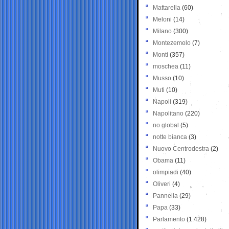
Mattarella
(60)
Meloni
(14)
Milano
(300)
Montezemolo
(7)
Monti
(357)
moschea
(11)
Musso
(10)
Muti
(10)
Napoli
(319)
Napolitano
(220)
no global
(5)
notte bianca
(3)
Nuovo Centrodestra
(2)
Obama
(11)
olimpiadi
(40)
Oliveri
(4)
Pannella
(29)
Papa
(33)
Parlamento
(1.428)