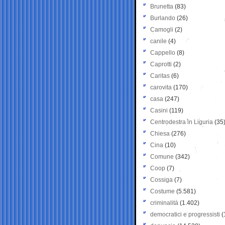
Brunetta
(83)
Burlando
(26)
Camogli
(2)
canile
(4)
Cappello
(8)
Caprotti
(2)
Caritas
(6)
carovita
(170)
casa
(247)
Casini
(119)
Centrodestra in Liguria
(35
Chiesa
(276)
Cina
(10)
Comune
(342)
Coop
(7)
Cossiga
(7)
Costume
(5.581)
criminalità
(1.402)
democratici e progressisti
(