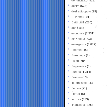
denuncia
(14.528)
destra
(573)
destradipopolo
(99)
Di Pietro
(101)
Diritti civili
(276)
don Gallo
(9)
economia
(2.331)
elezioni
(3.303)
emergenza
(3.077)
Energia
(45)
Esselunga
(2)
Esteri
(784)
Eugenetica
(3)
Europa
(1.314)
Fassino
(13)
federalismo
(167)
Ferrara
(21)
Ferretti
(6)
ferrovie
(133)
finanziaria
(325)