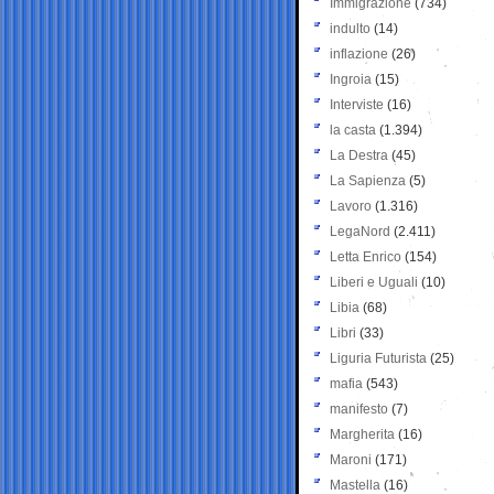
Immigrazione
(734)
indulto
(14)
inflazione
(26)
Ingroia
(15)
Interviste
(16)
la casta
(1.394)
La Destra
(45)
La Sapienza
(5)
Lavoro
(1.316)
LegaNord
(2.411)
Letta Enrico
(154)
Liberi e Uguali
(10)
Libia
(68)
Libri
(33)
Liguria Futurista
(25)
mafia
(543)
manifesto
(7)
Margherita
(16)
Maroni
(171)
Mastella
(16)