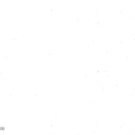
)
19)