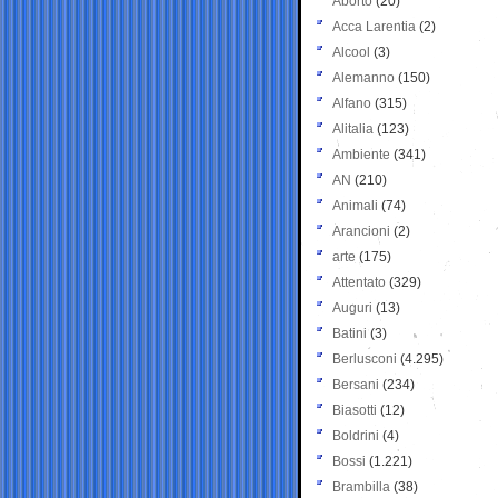
Aborto
(20)
Acca Larentia
(2)
Alcool
(3)
Alemanno
(150)
Alfano
(315)
Alitalia
(123)
Ambiente
(341)
AN
(210)
Animali
(74)
Arancioni
(2)
arte
(175)
Attentato
(329)
Auguri
(13)
Batini
(3)
Berlusconi
(4.295)
Bersani
(234)
Biasotti
(12)
Boldrini
(4)
Bossi
(1.221)
Brambilla
(38)