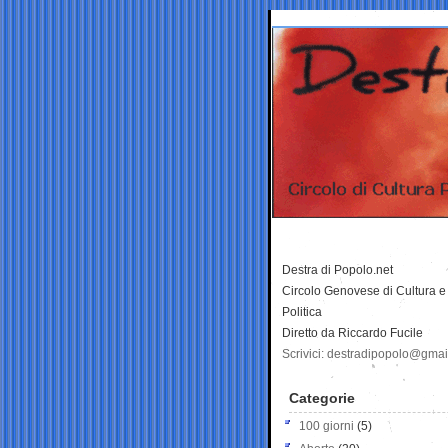
Destra di Popolo.net
Circolo Genovese di Cultura e
Politica
Diretto da Riccardo Fucile
Scrivici: destradipopolo@gma
Categorie
100 giorni
(5)