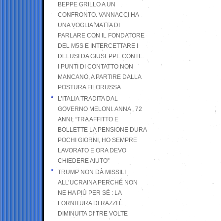
BEPPE GRILLO A UN
CONFRONTO. VANNACCI HA
UNA VOGLIA MATTA DI
PARLARE CON IL FONDATORE
DEL M5S E INTERCETTARE I
DELUSI DA GIUSEPPE CONTE.
I PUNTI DI CONTATTO NON
MANCANO, A PARTIRE DALLA
POSTURA FILORUSSA
L’ITALIA TRADITA DAL
GOVERNO MELONI. ANNA , 72
ANNI; “TRA AFFITTO E
BOLLETTE LA PENSIONE DURA
POCHI GIORNI, HO SEMPRE
LAVORATO E ORA DEVO
CHIEDERE AIUTO”
TRUMP NON DÀ MISSILI
ALL’UCRAINA PERCHÉ NON
NE HA PIÙ PER SÉ : LA
FORNITURA DI RAZZI È
DIMINUITA DI TRE VOLTE