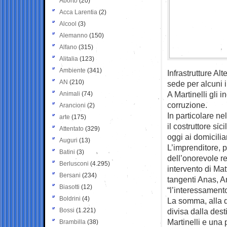
Aborto
(20)
Acca Larentia
(2)
Alcool
(3)
Alemanno
(150)
Alfano
(315)
Alitalia
(123)
Ambiente
(341)
Infrastrutture Al
AN
(210)
sede per alcuni i
A Martinelli gli i
Animali
(74)
corruzione.
Arancioni
(2)
In particolare ne
arte
(175)
il costruttore si
Attentato
(329)
oggi ai domiciliar
Auguri
(13)
L’imprenditore, 
Batini
(3)
dell’onorevole r
Berlusconi
(4.295)
intervento di Ma
Bersani
(234)
tangenti Anas, A
Biasotti
(12)
“l’interessamento
Boldrini
(4)
La somma, alla q
Bossi
(1.221)
divisa dalla dest
Martinelli e una 
Brambilla
(38)