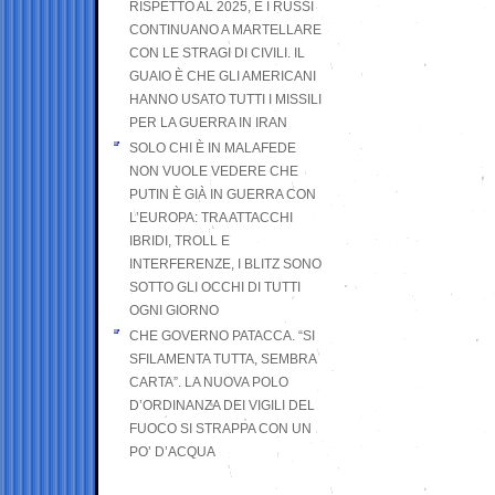
RISPETTO AL 2025, E I RUSSI
CONTINUANO A MARTELLARE
CON LE STRAGI DI CIVILI. IL
GUAIO È CHE GLI AMERICANI
HANNO USATO TUTTI I MISSILI
PER LA GUERRA IN IRAN
SOLO CHI È IN MALAFEDE
NON VUOLE VEDERE CHE
PUTIN È GIÀ IN GUERRA CON
L’EUROPA: TRA ATTACCHI
IBRIDI, TROLL E
INTERFERENZE, I BLITZ SONO
SOTTO GLI OCCHI DI TUTTI
OGNI GIORNO
CHE GOVERNO PATACCA. “SI
SFILAMENTA TUTTA, SEMBRA
CARTA”. LA NUOVA POLO
D’ORDINANZA DEI VIGILI DEL
FUOCO SI STRAPPA CON UN
PO’ D’ACQUA