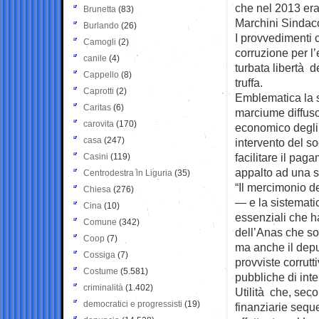
che nel 2013 era
Brunetta
(83)
Marchini Sindac
Burlando
(26)
I provvedimenti c
Camogli
(2)
corruzione per l’
canile
(4)
turbata libertà d
Cappello
(8)
truffa.
Caprotti
(2)
Emblematica la s
Caritas
(6)
marciume diffuso 
carovita
(170)
economico degli a
casa
(247)
intervento del s
facilitare il pag
Casini
(119)
appalto ad una so
Centrodestra in Liguria
(35)
“Il mercimonio d
Chiesa
(276)
— e la sistematic
Cina
(10)
essenziali che ha
Comune
(342)
dell’Anas che son
Coop
(7)
ma anche il deput
Cossiga
(7)
provviste corrutt
Costume
(5.581)
pubbliche di int
criminalità
(1.402)
Utilità che, seco
democratici e progressisti
(19)
finanziarie seque