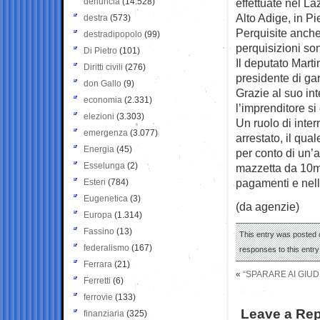
denuncia
(14.528)
effettuate nel Laz
Alto Adige, in P
destra
(573)
Perquisite anche
destradipopolo
(99)
perquisizioni son
Di Pietro
(101)
Il deputato Mart
Diritti civili
(276)
presidente di gar
don Gallo
(9)
Grazie al suo int
economia
(2.331)
l’imprenditore si
elezioni
(3.303)
Un ruolo di int
emergenza
(3.077)
arrestato, il qua
Energia
(45)
per conto di un’
Esselunga
(2)
mazzetta da 10mi
pagamenti e nell
Esteri
(784)
Eugenetica
(3)
(da agenzie)
Europa
(1.314)
Fassino
(13)
This entry was posted o
federalismo
(167)
responses to this entr
Ferrara
(21)
«
“SPARARE AI GIUDI
Ferretti
(6)
ferrovie
(133)
Leave a Rep
finanziaria
(325)