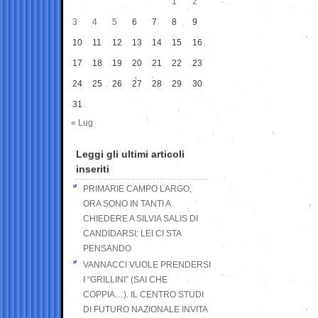
1
2
3
4
5
6
7
8
9
10
11
12
13
14
15
16
17
18
19
20
21
22
23
24
25
26
27
28
29
30
31
« Lug
Leggi gli ultimi articoli
inseriti
PRIMARIE CAMPO LARGO,
ORA SONO IN TANTI A
CHIEDERE A SILVIA SALIS DI
CANDIDARSI: LEI CI STA
PENSANDO
VANNACCI VUOLE PRENDERSI
I “GRILLINI” (SAI CHE
COPPIA…). IL CENTRO STUDI
DI FUTURO NAZIONALE INVITA