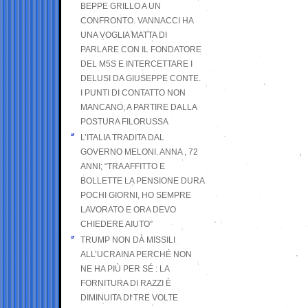
BEPPE GRILLO A UN
CONFRONTO. VANNACCI HA
UNA VOGLIA MATTA DI
PARLARE CON IL FONDATORE
DEL M5S E INTERCETTARE I
DELUSI DA GIUSEPPE CONTE.
I PUNTI DI CONTATTO NON
MANCANO, A PARTIRE DALLA
POSTURA FILORUSSA
L’ITALIA TRADITA DAL
GOVERNO MELONI. ANNA , 72
ANNI; “TRA AFFITTO E
BOLLETTE LA PENSIONE DURA
POCHI GIORNI, HO SEMPRE
LAVORATO E ORA DEVO
CHIEDERE AIUTO”
TRUMP NON DÀ MISSILI
ALL’UCRAINA PERCHÉ NON
NE HA PIÙ PER SÉ : LA
FORNITURA DI RAZZI È
DIMINUITA DI TRE VOLTE