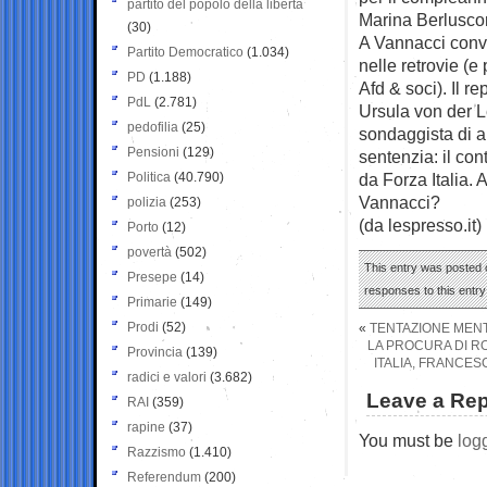
partito del popolo della libertà
Marina Berluscon
(30)
A Vannacci convi
Partito Democratico
(1.034)
nelle retrovie (e 
PD
(1.188)
Afd & soci). Il r
PdL
(2.781)
Ursula von der L
pedofilia
(25)
sondaggista di al
Pensioni
(129)
sentenzia: il con
Politica
(40.790)
da Forza Italia. 
Vannacci?
polizia
(253)
(da lespresso.it)
Porto
(12)
povertà
(502)
This entry was posted o
Presepe
(14)
responses to this entr
Primarie
(149)
Prodi
(52)
«
TENTAZIONE MENTA
LA PROCURA DI RO
Provincia
(139)
ITALIA, FRANCES
radici e valori
(3.682)
Leave a Rep
RAI
(359)
rapine
(37)
You must be
log
Razzismo
(1.410)
Referendum
(200)