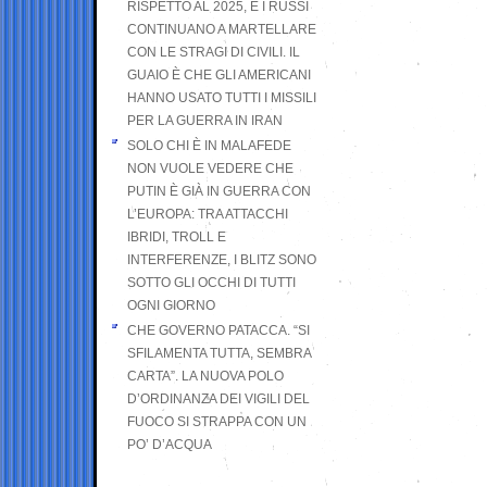
RISPETTO AL 2025, E I RUSSI
CONTINUANO A MARTELLARE
CON LE STRAGI DI CIVILI. IL
GUAIO È CHE GLI AMERICANI
HANNO USATO TUTTI I MISSILI
PER LA GUERRA IN IRAN
SOLO CHI È IN MALAFEDE
NON VUOLE VEDERE CHE
PUTIN È GIÀ IN GUERRA CON
L’EUROPA: TRA ATTACCHI
IBRIDI, TROLL E
INTERFERENZE, I BLITZ SONO
SOTTO GLI OCCHI DI TUTTI
OGNI GIORNO
CHE GOVERNO PATACCA. “SI
SFILAMENTA TUTTA, SEMBRA
CARTA”. LA NUOVA POLO
D’ORDINANZA DEI VIGILI DEL
FUOCO SI STRAPPA CON UN
PO’ D’ACQUA