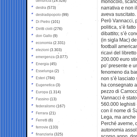
denuncia
(14.528)
monocolo, scandag
narrativa e non i
destra
(573)
aveva suscitato.
destradipopolo
(99)
Però Vannacci, p
Di Pietro
(101)
politica, s’è fatt
Diritti civili
(276)
dibattito; s’è c
don Gallo
(9)
(in sigla Mac) d
economia
(2.331)
football america
elezioni
(3.303)
ricavi del libret
emergenza
(3.077)
200.000 euro stim
Energia
(45)
po’ presente e u
Esselunga
(2)
fenomeno da bara
non s’è lasciato 
Esteri
(784)
ha consegnato a
Eugenetica
(3)
pezzo di Carrocc
Europa
(1.314)
Vannacci è stato
Fassino
(13)
560.000 leghisti
federalismo
(167)
con il nome di Sa
Ferrara
(21)
Lega, ma anche d
Ferretti
(6)
Perché averne, di
ferrovie
(133)
autonomia assolu
finanziaria
(325)
scorso anno, dop