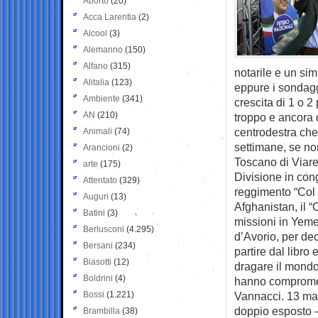
Aborto
(20)
Acca Larentia
(2)
Alcool
(3)
Alemanno
(150)
Alfano
(315)
notarile e un sim
Alitalia
(123)
eppure i sondagg
Ambiente
(341)
crescita di 1 o 2
AN
(210)
troppo e ancora d
centrodestra che 
Animali
(74)
settimane, se non
Arancioni
(2)
Toscano di Viare
arte
(175)
Divisione in con
Attentato
(329)
reggimento “Col M
Auguri
(13)
Afghanistan, il “
Batini
(3)
missioni in Yem
Berlusconi
(4.295)
d’Avorio, per de
Bersani
(234)
partire dal libro 
Biasotti
(12)
dragare il mondo
Boldrini
(4)
hanno compromesso
Bossi
(1.221)
Vannacci. 13 mar
doppio esposto –
Brambilla
(38)