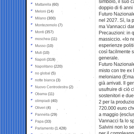
simbolo, il suo c
Mattarella
(60)
doppio di 6 anni 
Meloni
(14)
Futuro Nazionale
Milano
(300)
nel 2027. Sì, la
Montezemolo
(7)
ma Vannacci darà
Monti
(357)
Precauzioni: in q
massiccio. «Io n
moschea
(11)
esperienze politic
Musso
(10)
così facilmente s
Muti
(10)
generale.
Napoli
(319)
Futuro Nazionale
Napolitano
(220)
misto con tre ex
no global
(5)
meloniano (Emanu
notte bianca
(3)
già arrivati. Il 
Nuovo Centrodestra
(2)
usufruire di ciò 
Obama
(11)
sostenitori e due
olimpiadi
(40)
2 per la produzion
720.000 euro che
Oliveri
(4)
a maggio (esclusi
Pannella
(29)
Vannacci fa lo sp
Papa
(33)
Salvini non lo s
Parlamento
(1.428)
per il compleann