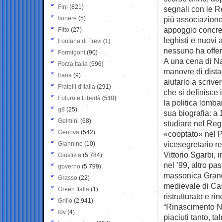
Fini
(821)
segnali con le R
fioriere
(5)
più associazione 
appoggio concret
Fitto
(27)
leghisti e nuovi
Fontana di Trevi
(1)
nessuno ha offer
Formigoni
(90)
A una cena di Na
Forza Italia
(596)
manovre di dista
frana
(9)
aiutarlo a scrive
Fratelli d'Italia
(291)
che si definisce 
Futuro e Libertà
(510)
la politica lomb
g8
(25)
sua biografia: a 
Gelmini
(68)
studiare nel Reg
Genova
(542)
«cooptato» nel P
vicesegretario r
Giannino
(10)
Vittorio Sgarbi, 
Giustizia
(5.784)
nel ’99, altro p
governo
(5.799)
massonica Grande
Grasso
(22)
medievale di Cas
Green Italia
(1)
ristrutturato e r
Grillo
(2.941)
“Rinascimento Na
Idv
(4)
piaciuti tanto, ta