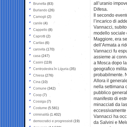
all’uranio impove
Brunetta
(83)
Difesa.
Burlando
(26)
Il secondo event
Camogli
(2)
l’incarico di add
canile
(4)
Vannacci, subito
Cappello
(8)
modello sociale d
Caprotti
(2)
Maggiore, era se
Caritas
(6)
dell’Armata a rid
carovita
(170)
Vannacci fu espu
casa
(247)
assieme ai conna
a Mosca dopo la g
Casini
(119)
geografico milita
Centrodestra in Liguria
(35)
probabilmente. N
Chiesa
(276)
Allora il general
Cina
(10)
nella settimana d
Comune
(342)
pubblico generali
Coop
(7)
manifesto di estr
Cossiga
(7)
minacciati da la
Costume
(5.581)
eccessivamente o
criminalità
(1.402)
Vannacci ha occup
democratici e progressisti
(19)
da Salvini e Melo