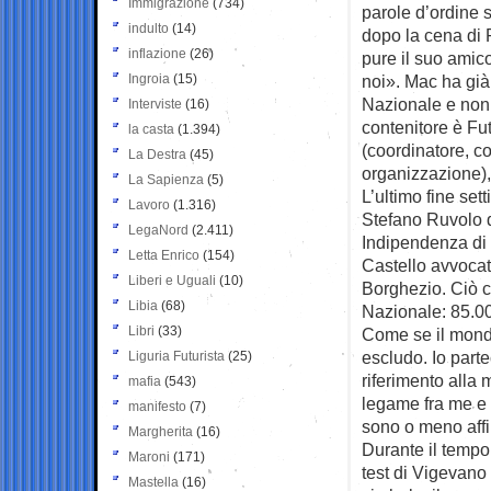
Immigrazione
(734)
parole d’ordine 
indulto
(14)
dopo la cena di P
inflazione
(26)
pure il suo amic
Ingroia
(15)
noi». Mac ha già 
Nazionale e non h
Interviste
(16)
contenitore è Fu
la casta
(1.394)
(coordinatore, c
La Destra
(45)
organizzazione)
La Sapienza
(5)
L’ultimo fine set
Lavoro
(1.316)
Stefano Ruvolo di
LegaNord
(2.411)
Indipendenza di
Letta Enrico
(154)
Castello avvocati
Liberi e Uguali
(10)
Borghezio. Ciò c
Libia
(68)
Nazionale: 85.000
Libri
(33)
Come se il mondo
escludo. Io parte
Liguria Futurista
(25)
riferimento alla
mafia
(543)
legame fra me e 
manifesto
(7)
sono o meno affil
Margherita
(16)
Durante il tempo 
Maroni
(171)
test di Vigevano 
Mastella
(16)