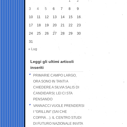
1
2
3
4
5
6
7
8
9
10
11
12
13
14
15
16
17
18
19
20
21
22
23
24
25
26
27
28
29
30
31
« Lug
Leggi gli ultimi articoli
inseriti
PRIMARIE CAMPO LARGO,
ORA SONO IN TANTI A
CHIEDERE A SILVIA SALIS DI
CANDIDARSI: LEI CI STA
PENSANDO
VANNACCI VUOLE PRENDERSI
I “GRILLINI” (SAI CHE
COPPIA…). IL CENTRO STUDI
DI FUTURO NAZIONALE INVITA