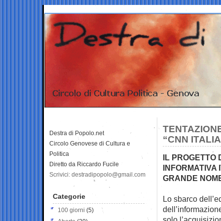
TENTAZIONE
Destra di Popolo.net
“CNN ITALI
Circolo Genovese di Cultura e
Politica
IL PROGETTO 
Diretto da Riccardo Fucile
INFORMATIVA 
Scrivici: destradipopolo@gmail.com
GRANDE NOM
Categorie
Lo sbarco dell’ed
dell’informazione
100 giorni
(5)
solo l’acquisizi