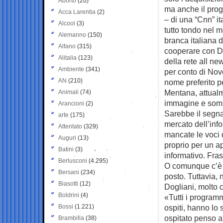
Aborto
(20)
ma anche il prog
Acca Larentia
(2)
– di una “Cnn” i
Alcool
(3)
tutto tondo nel 
Alemanno
(150)
branca italiana 
Alfano
(315)
cooperare con Da
Alitalia
(123)
della rete all ne
Ambiente
(341)
per conto di Nov
AN
(210)
nome preferito pe
Mentana, attualm
Animali
(74)
immagine e somi
Arancioni
(2)
Sarebbe il segna
arte
(175)
mercato dell’inf
Attentato
(329)
mancate le voci 
Auguri
(13)
proprio per un a
Batini
(3)
informativo. Frasi
Berlusconi
(4.295)
O comunque c’è st
Bersani
(234)
posto. Tuttavia, 
Biasotti
(12)
Dogliani, molto cr
Boldrini
(4)
«Tutti i program
Bossi
(1.221)
ospiti, hanno lo
ospitato penso a
Brambilla
(38)