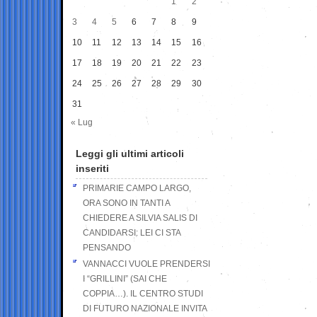
1
2
3
4
5
6
7
8
9
10
11
12
13
14
15
16
17
18
19
20
21
22
23
24
25
26
27
28
29
30
31
« Lug
Leggi gli ultimi articoli
inseriti
PRIMARIE CAMPO LARGO,
ORA SONO IN TANTI A
CHIEDERE A SILVIA SALIS DI
CANDIDARSI: LEI CI STA
PENSANDO
VANNACCI VUOLE PRENDERSI
I “GRILLINI” (SAI CHE
COPPIA…). IL CENTRO STUDI
DI FUTURO NAZIONALE INVITA