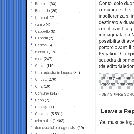
Conte, solo due 
Brunetta
(83)
comunque che la 
Burlando
(26)
insofferenza si i
Camogli
(2)
destinato a durar
canile
(4)
con il marchio g
Cappello
(8)
immaginata da Me
Caprotti
(2)
possibilità di a
Caritas
(6)
portare avanti il
carovita
(170)
Kyriakou. Compre
casa
(247)
squadra di primo
(da editorialedom
Casini
(119)
Centrodestra in Liguria
(35)
This entry was posted o
Chiesa
(276)
responses to this entr
Cina
(10)
Comune
(342)
«
SE A SPIARE SONO
Coop
(7)
Cossiga
(7)
Leave a Rep
Costume
(5.581)
criminalità
(1.402)
You must be
log
democratici e progressisti
(19)