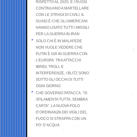
RISPETTO AL 2025, E I RUSSI
CONTINUANO A MARTELLARE
CON LE STRAGI DI CIVILI. IL
GUAIO È CHE GLI AMERICANI
HANNO USATO TUTTI I MISSILI
PER LA GUERRA IN IRAN
SOLO CHI È IN MALAFEDE
NON VUOLE VEDERE CHE
PUTIN È GIÀ IN GUERRA CON
L’EUROPA: TRA ATTACCHI
IBRIDI, TROLL E
INTERFERENZE, I BLITZ SONO
SOTTO GLI OCCHI DI TUTTI
OGNI GIORNO
CHE GOVERNO PATACCA. “SI
SFILAMENTA TUTTA, SEMBRA
CARTA”. LA NUOVA POLO
D’ORDINANZA DEI VIGILI DEL
FUOCO SI STRAPPA CON UN
PO’ D’ACQUA