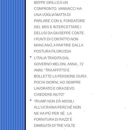
BEPPE GRILLO A UN
CONFRONTO. VANNACCI HA
UNA VOGLIA MATTA DI
PARLARE CON IL FONDATORE
DEL M5S E INTERCETTARE I
DELUSI DA GIUSEPPE CONTE.
I PUNTI DI CONTATTO NON
MANCANO, A PARTIRE DALLA
POSTURA FILORUSSA
L’ITALIA TRADITA DAL
GOVERNO MELONI. ANNA , 72
ANNI; “TRA AFFITTO E
BOLLETTE LA PENSIONE DURA
POCHI GIORNI, HO SEMPRE
LAVORATO E ORA DEVO
CHIEDERE AIUTO”
TRUMP NON DÀ MISSILI
ALL’UCRAINA PERCHÉ NON
NE HA PIÙ PER SÉ : LA
FORNITURA DI RAZZI È
DIMINUITA DI TRE VOLTE