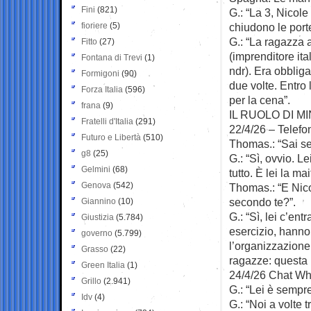
Fini
(821)
G.: “La 3, Nicol
fioriere
(5)
chiudono le porte
G.: “La ragazza
Fitto
(27)
(imprenditore ita
Fontana di Trevi
(1)
ndr). Era obbliga
Formigoni
(90)
due volte. Entro 
Forza Italia
(596)
per la cena”.
frana
(9)
IL RUOLO DI M
Fratelli d'Italia
(291)
22/4/26 – Telefo
Futuro e Libertà
(510)
Thomas.: “Sai se
g8
(25)
G.: “Sì, ovvio. Le
Gelmini
(68)
tutto. È lei la ma
Genova
(542)
Thomas.: “E Nico
secondo te?”.
Giannino
(10)
G.: “Sì, lei c’en
Giustizia
(5.784)
esercizio, hanno
governo
(5.799)
l’organizzazione 
Grasso
(22)
ragazze: questa 
Green Italia
(1)
24/4/26 Chat W
Grillo
(2.941)
G.: “Lei è sempr
Idv
(4)
G.: “Noi a volte 