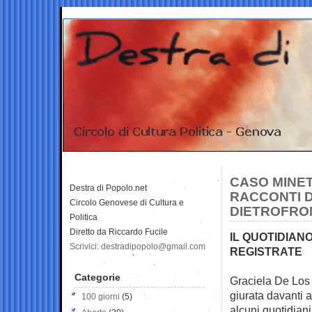
CASO MINETT
Destra di Popolo.net
RACCONTI D
Circolo Genovese di Cultura e
DIETROFRO
Politica
Diretto da Riccardo Fucile
IL QUOTIDIAN
Scrivici: destradipopolo@gmail.com
REGISTRATE
Categorie
Graciela De Los 
giurata
davanti a
100 giorni
(5)
alcuni quotidian