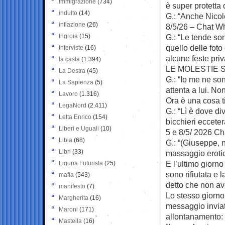
Immigrazione
(734)
è super protetta
indulto
(14)
G.: “Anche Nicole
inflazione
(26)
8/5/26 – Chat W
Ingroia
(15)
G.: “Le tende so
quello delle fot
Interviste
(16)
alcune feste priv
la casta
(1.394)
LE MOLESTIE 
La Destra
(45)
G.: “Io me ne so
La Sapienza
(5)
attenta a lui. No
Lavoro
(1.316)
Ora è una cosa t
LegaNord
(2.411)
G.: “Lì è dove d
Letta Enrico
(154)
bicchieri ecceter
Liberi e Uguali
(10)
5 e 8/5/ 2026 C
Libia
(68)
G.: “(Giuseppe, 
Libri
(33)
massaggio erotic
E l’ultimo giorno
Liguria Futurista
(25)
sono rifiutata e 
mafia
(543)
detto che non a
manifesto
(7)
Lo stesso giorno,
Margherita
(16)
messaggio inviato
Maroni
(171)
allontanamento:
Mastella
(16)