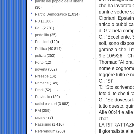
partito del popolo della libertà
che ha lavorato c
(30)
punti e vedere s
Partito Democratico
(1.034)
Cipriani, Epstein
PD
(1.188)
articolo pubblicat
PdL
(2.781)
di Graciela com
pedofilia
(25)
G.: “Eccellente. 
Pensioni
(129)
soli, sono dispost
Politica
(40.814)
garanzia che il 
9 e 10/5/26 – C
polizia
(253)
Thomas: “Allora, 
Porto
(12)
nome e cognome 
povertà
(502)
leggere tutto e 
Presepe
(14)
G.: “Sì”.
Primarie
(149)
T.: “Sto scrivend
Prodi
(52)
foto di te che ti
Provincia
(139)
G.: “Se dovessi 
radici e valori
(3.682)
tutto questo, qui
RAI
(359)
Alle 00:44 e all
rapine
(37)
chat.
LA RITRATTAZ
Razzismo
(1.410)
Il giornalista all
Referendum
(200)