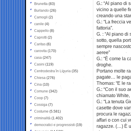
G.: “Al piano di
Brunetta
(83)
vicino a quelle fi
Burlando
(26)
creando una stan
Camogli
(2)
G.: “La freccia v
canile
(4)
fattoria”.
Cappello
(8)
G. : “Al piano di
Caprotti
(2)
sotto, quella por
Caritas
(6)
sempre nascosto s
carovita
(170)
aeree”
casa
(247)
G.: “È come la c
droghe.
Casini
(119)
Portano molte ra
Centrodestra in Liguria
(35)
pagate… le pag
Chiesa
(276)
Thomas: “E le ra
Cina
(10)
G.: “Con il suo 
Comune
(342)
chiamato White, 
Coop
(7)
G.: “La tenuta G
Cossiga
(7)
casette dove van
Costume
(5.581)
procura le ragaz
criminalità
(1.402)
affari o con cui
democratici e progressisti
(19)
ragazze. (…) È 