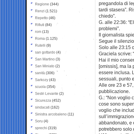
pregandola di le
Regione
(344)
tardi stasera”. R
Renzi
(1.521)
chiedo”.
Repetto
(46)
G. alle 22:36: “E
Rifiuti
(84)
problemi”.
rom
(13)
Il giornalista spi
Roma
(1.125)
Segue il silenzio
Rutelli
(9)
Solo alle 23:15 o
san gottardo
(4)
Graciela scrive:
San Martino
(3)
Hai il mio conse
[omissis], ma la
San Miniato
(2)
essere inclusa. L
sanità
(306)
sessuali, punto e
Sarkozy
(43)
Alle ore 23 e 57,
scuola
(354)
pubblicazione.
Sestri Levante
(2)
G.: “Non voglio 
Sicurezza
(452)
cose sono superf
sindacati
(162)
voglio che includ
Sinistra arcobaleno
(11)
sull’immigrazione
Soru
(4)
abbandonato, e o
sprechi
(319)
potrebbero solo