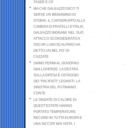
TASER E CP
MA CHE GALEAZZO DICI? TI
SERVE UN BIGNAMINO DI
STORIA. IL CAPOGRUPPO ALLA
CAMERA DI FRATELLI D’ITALIA,
GALEAZZO BIGNAMI, NEL SUO
ATTACCO SCONSIDERATO A
OSCAR LUIGI SCALFARO HA
DETTO UN BEL PO’ DI
CAZZATE
SIAMO FERMI AL GOVERNO
GIALLOVERDE: LA DESTRA
SULLA DIFESA È OSTAGGIO
DEI “PACIFISTI” LEGHISTI, LA
SINISTRA DEL PUTINIANO
CONTE
LE ONDATE DI CALORE DI
QUEST’ESTATE HANNO
PORTATO TEMPERATURE
RECORD IN TUTTA EUROPA E
UNA SICCITA’ MAI VISTA. I