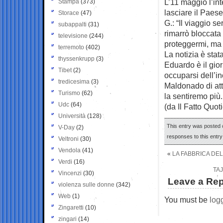
L’11 maggio l’int
Stampa
(373)
lasciare il Paese
Storace
(47)
G.: “Il viaggio s
subappalti
(31)
rimarrò bloccata
televisione
(244)
proteggermi, ma 
terremoto
(402)
La notizia è stat
thyssenkrupp
(3)
Eduardo è il gior
Tibet
(2)
occuparsi dell’in
tredicesima
(3)
Maldonado di att
Turismo
(62)
la sentiremo più.
Udc
(64)
(da Il Fatto Quot
Università
(128)
This entry was posted o
V-Day
(2)
responses to this entr
Veltroni
(30)
Vendola
(41)
«
LA FABBRICA DEL
Verdi
(16)
TA
Vincenzi
(30)
Leave a Rep
violenza sulle donne
(342)
Web
(1)
You must be
log
Zingaretti
(10)
zingari
(14)