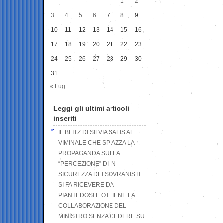
1
2
3
4
5
6
7
8
9
10
11
12
13
14
15
16
17
18
19
20
21
22
23
24
25
26
27
28
29
30
31
« Lug
Leggi gli ultimi articoli
inseriti
IL BLITZ DI SILVIA SALIS AL
VIMINALE CHE SPIAZZA LA
PROPAGANDA SULLA
“PERCEZIONE” DI IN-
SICUREZZA DEI SOVRANISTI:
SI FA RICEVERE DA
PIANTEDOSI E OTTIENE LA
COLLABORAZIONE DEL
MINISTRO SENZA CEDERE SU