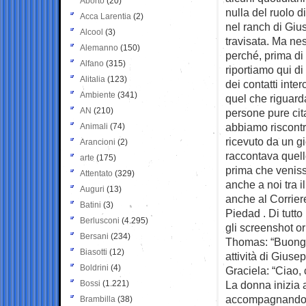
Aborto
(20)
nulla del ruolo di
Acca Larentia
(2)
nel ranch di Giu
Alcool
(3)
travisata. Ma ne
Alemanno
(150)
perché, prima di 
Alfano
(315)
riportiamo qui di 
Alitalia
(123)
dei contatti inte
Ambiente
(341)
quel che riguard
AN
(210)
persone pure cit
abbiamo riscontra
Animali
(74)
ricevuto da un g
Arancioni
(2)
raccontava quell
arte
(175)
prima che veniss
Attentato
(329)
anche a noi tra i
Auguri
(13)
anche al Corrier
Batini
(3)
Piedad . Di tutto 
Berlusconi
(4.295)
gli screenshot or
Bersani
(234)
Thomas: “Buongio
Biasotti
(12)
attività di Gius
Boldrini
(4)
Graciela: “Ciao,
Bossi
(1.221)
La donna inizia a
accompagnandol
Brambilla
(38)