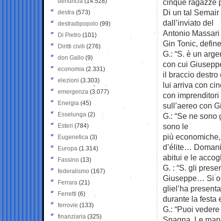
denuncia
(14.528)
cinque ragazze p
Di un tal Semair 
destra
(573)
dall’inviato del
destradipopolo
(99)
Antonio Massari 
Di Pietro
(101)
Gin Tonic, defin
Diritti civili
(276)
G.: “S. è un arge
don Gallo
(9)
con cui Giuseppe
economia
(2.331)
il braccio destr
elezioni
(3.303)
lui arriva con c
emergenza
(3.077)
con imprenditori 
Energia
(45)
sull’aereo con G
Esselunga
(2)
G.: “Se ne sono 
sono le
Esteri
(784)
più economiche, 
Eugenetica
(3)
d’élite… Domani a
Europa
(1.314)
abitui e le accogl
Fassino
(13)
G. : “S. gli pres
federalismo
(167)
Giuseppe… Si or
Ferrara
(21)
gliel’ha present
Ferretti
(6)
durante la festa 
ferrovie
(133)
G.: “Puoi vedere 
finanziaria
(325)
Spagna. Le manda