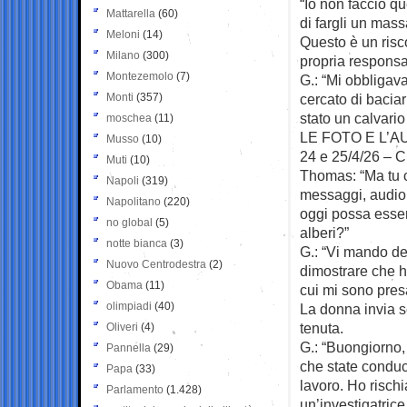
“Io non faccio q
Mattarella
(60)
di fargli un mas
Meloni
(14)
Questo è un risc
Milano
(300)
propria responsa
Montezemolo
(7)
G.: “Mi obbligav
Monti
(357)
cercato di baciar
stato un calvario
moschea
(11)
LE FOTO E L’
Musso
(10)
24 e 25/4/26 – C
Muti
(10)
Thomas: “Ma tu c
Napoli
(319)
messaggi, audio 
Napolitano
(220)
oggi possa essere
no global
(5)
alberi?”
notte bianca
(3)
G.: “Vi mando de
Nuovo Centrodestra
(2)
dimostrare che ho
Obama
(11)
cui mi sono pres
olimpiadi
(40)
La donna invia s
tenuta.
Oliveri
(4)
G.: “Buongiorno, 
Pannella
(29)
che state conduc
Papa
(33)
lavoro. Ho rischi
Parlamento
(1.428)
un’investigatric