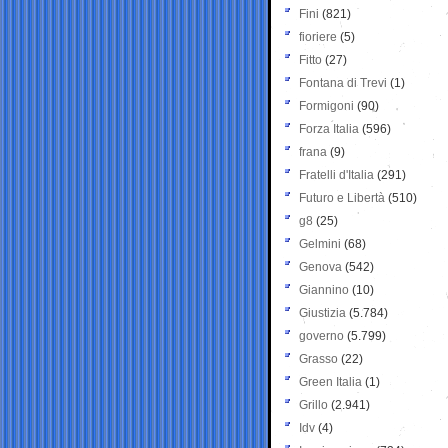
Fini
(821)
fioriere
(5)
Fitto
(27)
Fontana di Trevi
(1)
Formigoni
(90)
Forza Italia
(596)
frana
(9)
Fratelli d'Italia
(291)
Futuro e Libertà
(510)
g8
(25)
Gelmini
(68)
Genova
(542)
Giannino
(10)
Giustizia
(5.784)
governo
(5.799)
Grasso
(22)
Green Italia
(1)
Grillo
(2.941)
Idv
(4)