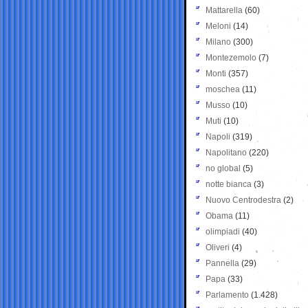
Mattarella
(60)
Meloni
(14)
Milano
(300)
Montezemolo
(7)
Monti
(357)
moschea
(11)
Musso
(10)
Muti
(10)
Napoli
(319)
Napolitano
(220)
no global
(5)
notte bianca
(3)
Nuovo Centrodestra
(2)
Obama
(11)
olimpiadi
(40)
Oliveri
(4)
Pannella
(29)
Papa
(33)
Parlamento
(1.428)