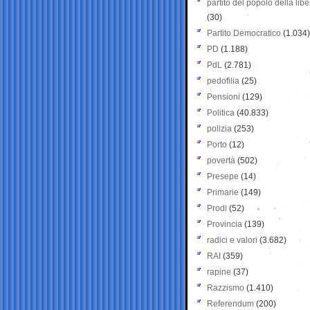
partito del popolo della libe
(30)
Partito Democratico
(1.034)
PD
(1.188)
PdL
(2.781)
pedofilia
(25)
Pensioni
(129)
Politica
(40.833)
polizia
(253)
Porto
(12)
povertà
(502)
Presepe
(14)
Primarie
(149)
Prodi
(52)
Provincia
(139)
radici e valori
(3.682)
RAI
(359)
rapine
(37)
Razzismo
(1.410)
Referendum
(200)