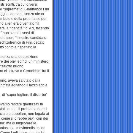
 iscritti, tra cui diversi
one “suprema” di Gianfranco Fini
’oggi al domani, senza alcun
 simbolo e della propria, se pur
o a ieri era diventato ” il
e la “identità ” di AN, facendo
 ” non siamo i servi di
d essere “il nostro candidato
chizofrenico di Fini, dettato
to conto e rispettato la
o, senza una opposizione
dei privilegi” di un ministero,
 “salotto buono
 ci si trova a Cernobbio, tra il
 sono, aveva salutato dalla
ntrista agitando il fazzoletto e
di “saper togliere il disturbo”
vamo restare ghettizzati in
stati, quindi il problema non si
ale e popolare, non legata ai
a ( come si direbbe ora), con dei
na” ma di migliorare le
fantasiosa, movimentista, con
ie… Come tanti, pensavamo che