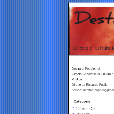
Destra di Popolo.net
Circolo Genovese di Cultura e
Politica
Diretto da Riccardo Fucile
Scrivici: destradipopolo@gma
Categorie
100 giorni
(5)