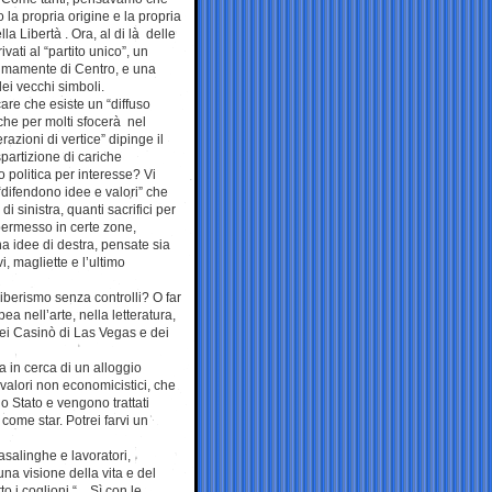
la propria origine e la propria
la Libertà . Ora, al di là delle
vati al “partito unico”, un
ttimamente di Centro, e una
dei vecchi simboli.
are che esiste un “diffuso
che per molti sfocerà nel
zioni di vertice” dipinge il
partizione di cariche
politica per interesse? Vi
“difendono idee e valori” che
 sinistra, quanti sacrifici per
permesso in certe zone,
ha idee di destra, pensate sia
i, magliette e l’ultimo
iberismo senza controlli? O far
a nell’arte, nella letteratura,
 dei Casinò di Las Vegas e dei
a in cerca di un alloggio
e valori non economicistici, che
lo Stato e vengono trattati
ome star. Potrei farvi un
salinghe e lavoratori,
na visione della vita e del
to i coglioni “…Sì con le