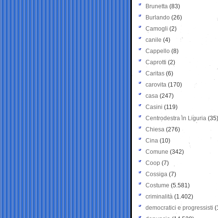
Brunetta
(83)
Burlando
(26)
Camogli
(2)
canile
(4)
Cappello
(8)
Caprotti
(2)
Caritas
(6)
carovita
(170)
casa
(247)
Casini
(119)
Centrodestra in Liguria
(35
Chiesa
(276)
Cina
(10)
Comune
(342)
Coop
(7)
Cossiga
(7)
Costume
(5.581)
criminalità
(1.402)
democratici e progressisti
(