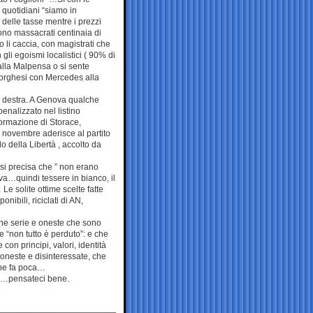
quotidiani “siamo in
 delle tasse mentre i prezzi
ono massacrati centinaia di
 li caccia, con magistrati che
 gli egoismi localistici ( 90% di
 alla Malpensa o si sente
 borghesi con Mercedes alla
i destra. A Genova qualche
nalizzato nel listino
formazione di Storace,
a novembre aderisce al partito
o della Libertà , accolto da
si precisa che ” non erano
va…quindi tessere in bianco, il
e solite ottime scelte fatte
ibili, riciclati di AN,
sone serie e oneste che sono
 “non tutto è perduto”: e che
con principi, valori, identità
oneste e disinteressate, che
 ne fa poca…
bio…pensateci bene.