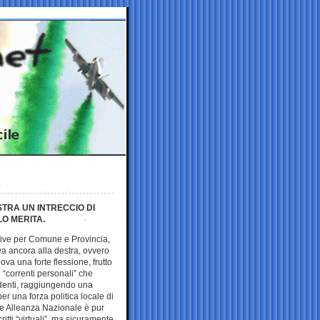
STRA UN INTRECCIO DI
O MERITA.
tive per Comune e Provincia,
ava ancora alla destra, ovvero
va una forte flessione, frutto
 “correnti personali” che
edenti, raggiungendo una
r una forza politica locale di
e Alleanza Nazionale è pur
itti “virtuali”, ma sicuramente