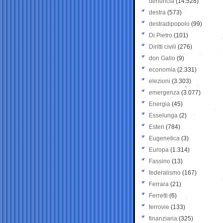
denuncia
(14.528)
destra
(573)
destradipopolo
(99)
Di Pietro
(101)
Diritti civili
(276)
don Gallo
(9)
economia
(2.331)
elezioni
(3.303)
emergenza
(3.077)
Energia
(45)
Esselunga
(2)
Esteri
(784)
Eugenetica
(3)
Europa
(1.314)
Fassino
(13)
federalismo
(167)
Ferrara
(21)
Ferretti
(6)
ferrovie
(133)
finanziaria
(325)