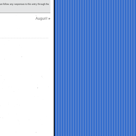
can follow any responses to this entry through the
Auguri!
»