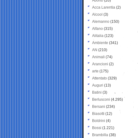
Aborto
(20)
Acca Larentia
(2)
Alcool
(3)
Alemanno
(150)
Alfano
(315)
Alitalia
(123)
Ambiente
(341)
AN
(210)
Animali
(74)
Arancioni
(2)
arte
(175)
Attentato
(329)
Auguri
(13)
Batini
(3)
Berlusconi
(4.295)
Bersani
(234)
Biasotti
(12)
Boldrini
(4)
Bossi
(1.221)
Brambilla
(38)