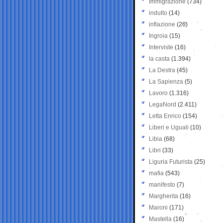
Immigrazione
(734)
indulto
(14)
inflazione
(26)
Ingroia
(15)
Interviste
(16)
la casta
(1.394)
La Destra
(45)
La Sapienza
(5)
Lavoro
(1.316)
LegaNord
(2.411)
Letta Enrico
(154)
Liberi e Uguali
(10)
Libia
(68)
Libri
(33)
Liguria Futurista
(25)
mafia
(543)
manifesto
(7)
Margherita
(16)
Maroni
(171)
Mastella
(16)