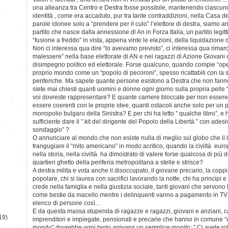
una alleanza tra Centro e Destra fosse possibile, mantenendo ciascuno 
identità , come era accaduto, pur tra tante contraddizioni, nella Casa del
parole idonee solo a “prendere per il culo” l’elettore di destra, siamo arri
partito che nasce dalla annessione di An in Forza Italia, un partito legi
“fusione a freddo” in vista, appena vinte le elezioni, della liquidazione 
Non ci interessa qua dire “lo avevamo previsto”, ci interessa qua rimarc
malessere” nella base elettorale di AN e nei ragazzi di Azione Giovani 
disimpegno politico ed elettorale. Forse qualcuno, quando compie “opera
proprio mondo come un “popolo di pecoroni”, spesso ricattabili con la s
periferiche. Ma sapete quante persone esistono a Destra che non fanno 
siete mai chiesti quanti uomini e donne ogni giorno sulla propria pelle 
voi dovreste rappresentare? E quante carriere bloccate per non essere di
essere coerenti con le proprie idee, quanti ostacoli anche solo per un 
monopolio bulgaro della Sinistra? E per chi ha letto ” qualche libro”, e 
sufficiente dare il ” kit del dirigente del Popolo della Libertà ” con adesiv
)
sondaggio” ?
O annunciare al mondo che non esiste nulla di meglio sul globo che il l
trangugiare il “mito americano” in modo acritico, quando la civiltà europe
nella storia, nella civiltà ha dimostrato di valere forse qualcosa di più
quartieri ghetto della periferia metropolitana a stelle e strisce?
A destra milita e vota anche il disoccupato, il giovane precario, la coppi
popolare, chi si laurea con sacrifici lavorando la notte, chi ha principi 
crede nella famiglia e nella giustizia sociale, tanti giovani che servono 
come bestie da macello mentre i delinquenti vanno a pagamento in TV c
elenco di persone così…
E da questa massa stupenda di ragazze e ragazzi, giovani e anziani, ca
19)
imprenditori e impiegate, pensionati e precarie che hanno in comune “u
mondo” dovrebbe ogni tanto arrivarvi un semplice monito: ” Ci avete rot