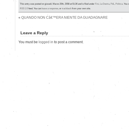
This entry was posted on giovedì, Marzo 20th, 2008 at 01:36 and is filed under
Fini
,
La Destra
,
PdL
,
Politica
. You 
RSS 2.0
feed. You can
leave a response
, or
trackback
from your own site.
«
QUANDO NON Câ€™ERA NIENTE DA GUADAGNARE
Leave a Reply
You must be
logged in
to post a comment.