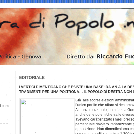
EDITORIALE
I VERTICI DIMENTICANO CHE ESISTE UNA BASE: DA AN A LA DE
TRADIMENTI PER UNA POLTRONA… IL POPOLO DI DESTRA NON L
Già alle scorse elezioni amministra
l’unico partito che allora si richiam
il.com
Alleanza nazionale, ha subito a Geno
anche delle polemiche tra le diverse
avevano caratterizzato i mesi prec
percentuale davvero imbarazzante pe
opposizione. Non dimentichiamo ch
sempre un partito con circa 1.200 iscr