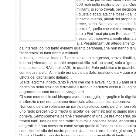
600 reali nella nostra provincia. Questi
militanti, si sono trovati, per decisi
( giusta o sbagliata che fosse), dall
dibattito interno, privati del proprio
breve, storia. Non solo: quello che fin
nemico”, quello che voleva emarginar
dire a Fini ” mai più con Berlusconi”,
nessuno”, improvvisamente ritorna a
alla Presidenza”. Un atteggiamento s
da interessi politici tanto evidenti quanto personali, che non hanno tenu
“sofferenza” di tanti iscritti e militanti.
In fondo, la chiosa finale di 7 anni senza un congresso, senza dibattit
interna ( Alemanno…quante responsabilità sul tuo capo), solo a “godere 
di un posto alla RAI o nelle ASL, in qualche Ente pubblico o in qualche
confindustriale”… Almirante era partito da Salò, qualcuno da Fiuggi e ora
Ghota del capitalismo italiano…
Scelte legittime, ripeto, tanto è vero che chi le aveva intuite 15 anni or
banchina della stazione ferroviaria il treno in partenza verso il Gulag ce
augurando buona fortuna ai viaggiatori.
Ci sono momenti in cui bisogna avere il coraggio, l’orgoglio e la dignità 
in silenzio e noi non abbiamo rinunciato allora alla nostra coerenza.
Non certo perchè volevamo un partito nostalgico, certo perchè non vole
uno ruolo predefinito di “ruota di scorta” dei centristi: non lo siamo mai 
poneva. Semplicemente perchè credevamo in una Destra moderna, soci
“poteri forti”, una destra con radici culturali e politiche solide, anticast
dirigenti che non avessero come scopo quello di “sedersi su una poltro
condizioni di vita del nostro popolo. Una destra arrembante, giovane, 
Valori e Identità , una destra non in vendita per un piatto di lenticch