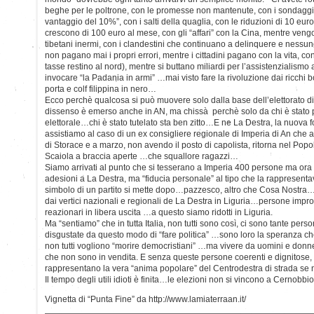
beghe per le poltrone, con le promesse non mantenute, con i sondaggi 
vantaggio del 10%”, con i salti della quaglia, con le riduzioni di 10 euro
crescono di 100 euro al mese, con gli “affari” con la Cina, mentre veng
tibetani inermi, con i clandestini che continuano a delinquere e nessuno
non pagano mai i propri errori, mentre i cittadini pagano con la vita, con
tasse restino al nord), mentre si buttano miliardi per l’assistenzialismo
invocare “la Padania in armi” …mai visto fare la rivoluzione dai ricchi
porta e colf filippina in nero…
Ecco perchè qualcosa si può muovere solo dalla base dell’elettorato d
dissenso è emerso anche in AN, ma chissà perchè solo da chi è stato pe
elettorale…chi è stato tutelato sta ben zitto…E ne La Destra, la nuova 
assistiamo al caso di un ex consigliere regionale di Imperia di An che 
di Storace e a marzo, non avendo il posto di capolista, ritorna nel Popol
Scaiola a braccia aperte …che squallore ragazzi…
Siamo arrivati al punto che si tesserano a Imperia 400 persone ma ora 
adesioni a La Destra, ma “fiducia personale” al tipo che la rappresenta
simbolo di un partito si mette dopo…pazzesco, altro che Cosa Nostra… L
dai vertici nazionali e regionali de La Destra in Liguria…persone impropon
reazionari in libera uscita …a questo siamo ridotti in Liguria.
Ma “sentiamo” che in tutta Italia, non tutti sono così, ci sono tante per
disgustate da questo modo di “fare politica” …sono loro la speranza che
non tutti vogliono “morire democristiani” …ma vivere da uomini e donne 
che non sono in vendita. E senza queste persone coerenti e dignitose, 
rappresentano la vera “anima popolare” del Centrodestra di strada se
Il tempo degli utili idioti è finita…le elezioni non si vincono a Cernob
Vignetta di “Punta Fine” da http://www.lamiaterraan.it/