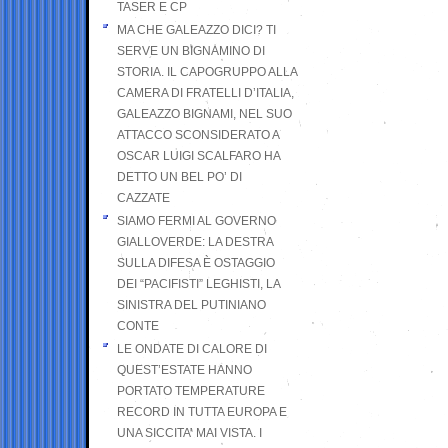
TASER E CP
MA CHE GALEAZZO DICI? TI
SERVE UN BIGNAMINO DI
STORIA. IL CAPOGRUPPO ALLA
CAMERA DI FRATELLI D’ITALIA,
GALEAZZO BIGNAMI, NEL SUO
ATTACCO SCONSIDERATO A
OSCAR LUIGI SCALFARO HA
DETTO UN BEL PO’ DI
CAZZATE
SIAMO FERMI AL GOVERNO
GIALLOVERDE: LA DESTRA
SULLA DIFESA È OSTAGGIO
DEI “PACIFISTI” LEGHISTI, LA
SINISTRA DEL PUTINIANO
CONTE
LE ONDATE DI CALORE DI
QUEST’ESTATE HANNO
PORTATO TEMPERATURE
RECORD IN TUTTA EUROPA E
UNA SICCITA’ MAI VISTA. I