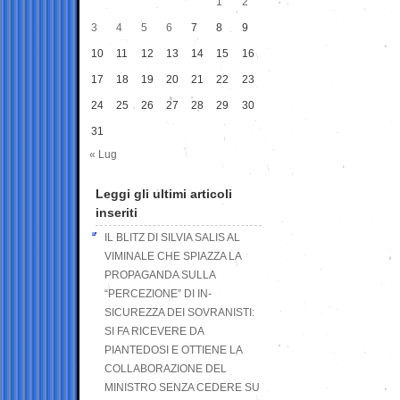
1
2
3
4
5
6
7
8
9
10
11
12
13
14
15
16
17
18
19
20
21
22
23
24
25
26
27
28
29
30
31
« Lug
Leggi gli ultimi articoli
inseriti
IL BLITZ DI SILVIA SALIS AL
VIMINALE CHE SPIAZZA LA
PROPAGANDA SULLA
“PERCEZIONE” DI IN-
SICUREZZA DEI SOVRANISTI:
SI FA RICEVERE DA
PIANTEDOSI E OTTIENE LA
COLLABORAZIONE DEL
MINISTRO SENZA CEDERE SU