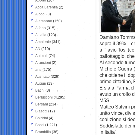
Aborto
(20)
Acca Larentia
(2)
Alcool
(3)
Alemanno
(150)
Alfano
(315)
Alitalia
(123)
Damiano Tommasi 
Ambiente
(341)
sopra il 39% – c
AN
(210)
a Flavio Tosi (cen
ballottaggio, ch
Animali
(74)
Al secondo turno
Arancioni
(2)
Michele Guerra (
arte
(175)
che ottiene il do
Attentato
(329)
primo cittadino, 
Auguri
(13)
E sia a Parma ch
Batini
(3)
avuto un crollo di
Berlusconi
(4.295)
M5S.
Bersani
(234)
Matteo Salvini p
Biasotti
(12)
unito vince, divi
Boldrini
(4)
coalizione si de
Bossi
(1.221)
Soddisfatto dei ri
in Italia”.
Brambilla
(38)