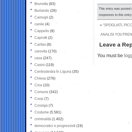
Brunetta
(83)
This entry was posted o
Burlando
(26)
responses to this entr
Camogli
(2)
canile
(4)
«
“SPOGLIATI, PIC
Cappello
(8)
ANALISI YOUTREND
Caprotti
(2)
Leave a Rep
Caritas
(6)
carovita
(170)
You must be
log
casa
(247)
Casini
(119)
Centrodestra in Liguria
(35)
Chiesa
(276)
Cina
(10)
Comune
(342)
Coop
(7)
Cossiga
(7)
Costume
(5.581)
criminalità
(1.402)
democratici e progressisti
(19)