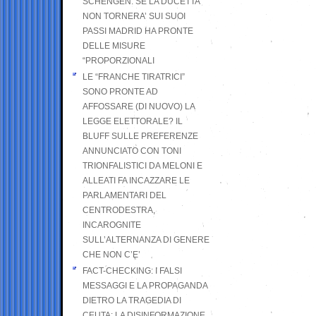
SCHENGEN. SE LA DUCETTA
NON TORNERA’ SUI SUOI
PASSI MADRID HA PRONTE
DELLE MISURE
“PROPORZIONALI
LE “FRANCHE TIRATRICI”
SONO PRONTE AD
AFFOSSARE (DI NUOVO) LA
LEGGE ELETTORALE? IL
BLUFF SULLE PREFERENZE
ANNUNCIATO CON TONI
TRIONFALISTICI DA MELONI E
ALLEATI FA INCAZZARE LE
PARLAMENTARI DEL
CENTRODESTRA,
INCAROGNITE
SULL’ALTERNANZA DI GENERE
CHE NON C’E’
FACT-CHECKING: I FALSI
MESSAGGI E LA PROPAGANDA
DIETRO LA TRAGEDIA DI
CEUTA: LA DISINFORMAZIONE