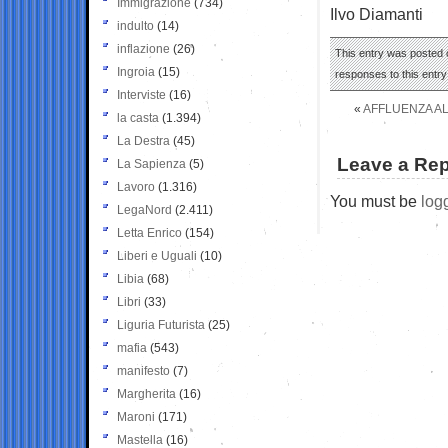
Immigrazione
(734)
Ilvo Diamanti
indulto
(14)
inflazione
(26)
This entry was posted 
Ingroia
(15)
responses to this entr
Interviste
(16)
«
AFFLUENZA ALL
la casta
(1.394)
La Destra
(45)
Leave a Rep
La Sapienza
(5)
Lavoro
(1.316)
You must be
log
LegaNord
(2.411)
Letta Enrico
(154)
Liberi e Uguali
(10)
Libia
(68)
Libri
(33)
Liguria Futurista
(25)
mafia
(543)
manifesto
(7)
Margherita
(16)
Maroni
(171)
Mastella
(16)