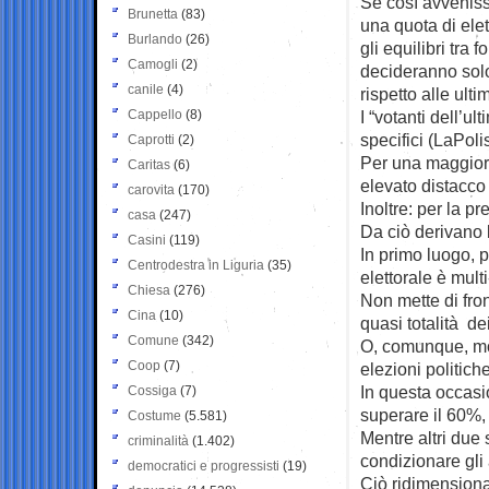
Se così avvenis
Brunetta
(83)
una quota di elet
Burlando
(26)
gli equilibri tra
Camogli
(2)
decideranno solo
canile
(4)
rispetto alle ult
Cappello
(8)
I “votanti dell’ul
specifici (LaPoli
Caprotti
(2)
Per una maggior
Caritas
(6)
elevato distacco v
carovita
(170)
Inoltre: per la p
casa
(247)
Da ciò derivano l
Casini
(119)
In primo luogo, 
Centrodestra in Liguria
(35)
elettorale è mult
Chiesa
(276)
Non mette di fron
Cina
(10)
quasi totalità de
Comune
(342)
O, comunque, mo
Coop
(7)
elezioni politich
In questa occasi
Cossiga
(7)
superare il 60%,
Costume
(5.581)
Mentre altri due 
criminalità
(1.402)
condizionare gli 
democratici e progressisti
(19)
Ciò ridimensiona l