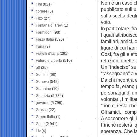
Non è un caso ch
Fini
(821)
pubblicato sull’u
fioriere
(5)
sulla scelta degl
Fitto
(27)
voto.
Fontana di Trevi
(1)
In particolare, fra
Formigoni
(90)
I quali attribuis
Forza Italia
(596)
familiari, amici, c
frana
(9)
figure di cui han
Fratelli d'Italia
(291)
Così, fra gli ele
relazioni dirette
Futuro e Libertà
(510)
Un “indeciso” su 
g8
(25)
“rassegnano” a vo
Gelmini
(68)
Da chi incontra 
Genova
(542)
tempo fa, erano p
Giannino
(10)
personaggi di un 
Giustizia
(5.784)
volontari, i milit
governo
(5.799)
“non ci resta che 
Grasso
(22)
Gli amici. I comp
Green Italia
(1)
A soccorrere gli i
Grillo
(2.941)
Finchè resterà qu
speranza. Che l
Idv
(4)