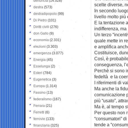
denuncia
(14.528)
scelte diverse, n
destra
(573)
In secondo luogo, 
destradipopolo
(99)
livello molto più
Di Pietro
(101)
E la tentazione a
Diritti civili
(276)
indifferenza, ma p
don Gallo
(9)
Un terzo “incenti
economia
(2.331)
quale mette in re
e amplifica anche 
elezioni
(3.303)
Costituisce, dunq
emergenza
(3.077)
Così, è probabile
Energia
(45)
conseguenza, l’el
Esselunga
(2)
Perchè si sono in
Esteri
(784)
fedeltà e la coer
Eugenetica
(3)
I riferimenti di v
Europa
(1.314)
Ma anche la fiduc
Fassino
(13)
comunicazione pol
federalismo
(167)
più “usato”, attr
Ferrara
(21)
Ma è, al tempo s
Per questo non ri
Ferretti
(6)
“consumatori” di 
ferrovie
(133)
tende a “consumar
finanziaria
(325)