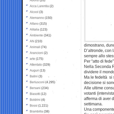
Aborto
(20)
Acca Larentia
(2)
Alcool
(3)
Alemanno
(150)
Alfano
(315)
Alitalia
(123)
Ambiente
(341)
AN
(210)
dimostrano, dunq
Animali
(74)
D’altronde, con l
Arancioni
(2)
sempre allo ste
arte
(175)
Per “atto di fede”
Attentato
(329)
Nella Seconda Re
Auguri
(13)
dividere il mondo
Batini
(3)
Ma le fedeltà si 
decisione si sono
Berlusconi
(4.295)
Alle ultime consu
Bersani
(234)
votanti (intervis
Biasotti
(12)
afferma di aver d
Boldrini
(4)
settimana.
Bossi
(1.221)
Una componente d
Brambilla
(38)