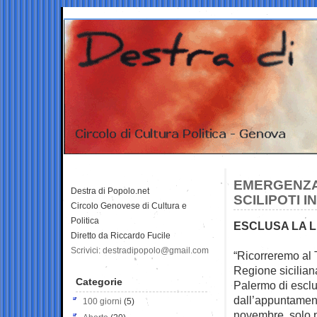
EMERGENZA 
Destra di Popolo.net
SCILIPOTI IN
Circolo Genovese di Cultura e
Politica
ESCLUSA LA L
Diretto da Riccardo Fucile
Scrivici: destradipopolo@gmail.com
“Ricorreremo al T
Regione sicilia
Categorie
Palermo di escl
dall’appuntament
100 giorni
(5)
novembre, solo 