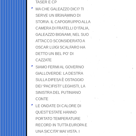
TASER E CP
MA CHE GALEAZZO DICI? TI
SERVE UN BIGNAMINO DI
STORIA. IL CAPOGRUPPO ALLA
CAMERA DI FRATELLI D’ITALIA,
GALEAZZO BIGNAMI, NEL SUO
ATTACCO SCONSIDERATO A
OSCAR LUIGI SCALFARO HA
DETTO UN BEL PO’ DI
CAZZATE
SIAMO FERMI AL GOVERNO
GIALLOVERDE: LA DESTRA
SULLA DIFESA È OSTAGGIO
DEI “PACIFISTI” LEGHISTI, LA
SINISTRA DEL PUTINIANO
CONTE
LE ONDATE DI CALORE DI
QUEST’ESTATE HANNO
PORTATO TEMPERATURE
RECORD IN TUTTA EUROPA E
UNA SICCITA’ MAI VISTA. I