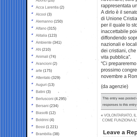
Aborto
(20)
rappresentata un
Acca Larentia
(2)
A dirlo è il sena
Alcool
(3)
di Unione Cristi
Alemanno
(150)
per il quale lo s
Alfano
(315)
inaccettabile poi
Alitalia
(123)
diffondendo sopr
Ambiente
(341)
nazionali e local
AN
(210)
dei cristiani, ch
vita pubblica”.
Animali
(74)
“Ci prepareremo 
Arancioni
(2)
prossimo congres
arte
(175)
novembre a Roma,
Attentato
(329)
Auguri
(13)
(da agenzie)
Batini
(3)
This entry was posted o
Berlusconi
(4.295)
responses to this entr
Bersani
(234)
Biasotti
(12)
«
VOLONTARIATO, I
Boldrini
(4)
COME FUNZIONA IL
Bossi
(1.221)
Leave a Rep
Brambilla
(38)