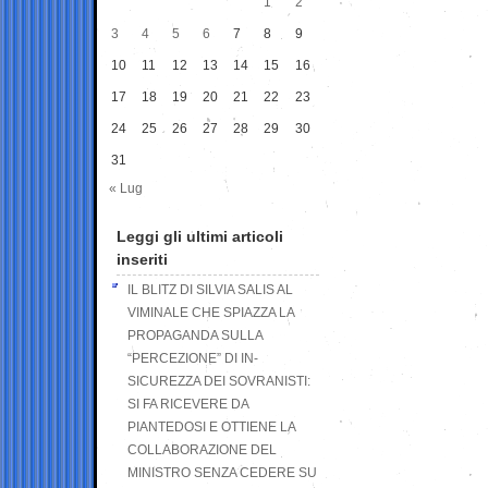
1
2
3
4
5
6
7
8
9
10
11
12
13
14
15
16
17
18
19
20
21
22
23
24
25
26
27
28
29
30
31
« Lug
Leggi gli ultimi articoli
inseriti
IL BLITZ DI SILVIA SALIS AL
VIMINALE CHE SPIAZZA LA
PROPAGANDA SULLA
“PERCEZIONE” DI IN-
SICUREZZA DEI SOVRANISTI:
SI FA RICEVERE DA
PIANTEDOSI E OTTIENE LA
COLLABORAZIONE DEL
MINISTRO SENZA CEDERE SU