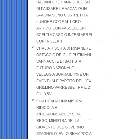
ITALIANI CHE HANNO DECISO
DI PASSARE LE VACANZE IN
SPAGNA SONO COSTRETTI A
LUNGHE CODE AL LORO
ARRIVO, CON PASSEGGERI
SCELTI A CASO O INTERI AEREI
CONTROLLATI
L’ITALIA RISCHIA DI RIMANERE
OSTAGGIO DEI FILO-PUTINIANI
VANNACCI E DI BATTISTA.
FUTURO NAZIONALE
VELEGGIA SOPRA IL 7% E UN
EVENTUALE PARTITO DELL’EX
GRILLINO VARREBBE TRA IL 2
E IL 3.5%
“DALL’ITALIA UNA MISURA
RIDICOLA E
IRRESPONSABILE”: SIRA
REGO, MINISTRA DELLA
GIOVENTÙ DEL GOVERNO
SPAGNOLO, FA LO SHAMPOO A