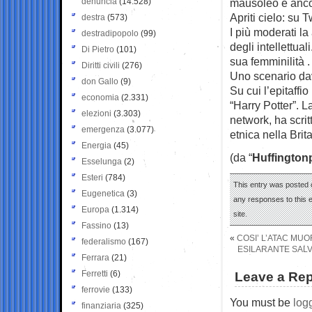
denuncia
(14.528)
mausoleo è ancora
Apriti cielo: su 
destra
(573)
I più moderati la
destradipopolo
(99)
degli intellettual
Di Pietro
(101)
sua femminilità .
Diritti civili
(276)
Uno scenario da
don Gallo
(9)
Su cui l’epitaffi
economia
(2.331)
“Harry Potter”. La
elezioni
(3.303)
network, ha scrit
emergenza
(3.077)
etnica nella Bri
Energia
(45)
(da “
Huffington
Esselunga
(2)
Esteri
(784)
This entry was posted o
Eugenetica
(3)
any responses to this 
Europa
(1.314)
site.
Fassino
(13)
«
COSI’ L’ATAC MUO
federalismo
(167)
ESILARANTE SALVIN
Ferrara
(21)
Ferretti
(6)
Leave a Rep
ferrovie
(133)
You must be
log
finanziaria
(325)