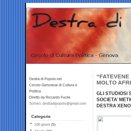
“FATEVENE 
Destra di Popolo.net
MOLTO AFRI
Circolo Genovese di Cultura e
Politica
GLI STUDIOSI
Diretto da Riccardo Fucile
SOCIETA’ MET
Scrivici: destradipopolo@gmail.com
DESTRA XEN
Categorie
100 giorni
(5)