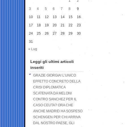
1
2
3
4
5
6
7
8
9
10
11
12
13
14
15
16
17
18
19
20
21
22
23
24
25
26
27
28
29
30
31
« Lug
Leggi gli ultimi articoli
inseriti
GRAZIE GIORGIA! L’UNICO
EFFETTO CONCRETO DELLA
CRISI DIPLOMATICA
SCATENATA DA MELONI
CONTRO SANCHEZ PER IL
CASO CEUTA? ORA CHE
ANCHE MADRID HA SOSPESO
SCHENGEN PER CHI ARRIVA
DAL NOSTRO PAESE, GLI