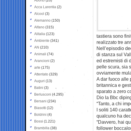
Aborto
(20)
Acca Larentia
(2)
Alcool
(3)
Alemanno
(150)
Alfano
(315)
Alitalia
(123)
tastiera sono fin
Ambiente
(341)
realizzato tre an
AN
(210)
Nell’episodio de
di stanza sul Va
Animali
(74)
ed estremisti di 
Arancioni
(2)
pelle scura, sia
arte
(175)
ovviamente mulat
Attentato
(329)
A dar fuoco alle 
Auguri
(13)
britannica e gest
Batini
(3)
sparato a zero co
Berlusconi
(4.295)
Dio la Bbc dipin
Bersani
(234)
“Tanto, a chi imp
Biasotti
(12)
I soliti 140 cara
Boldrini
(4)
qualcuno ha decis
Bossi
(1.221)
“Davvero, hai qua
follower boccalon
Brambilla
(38)