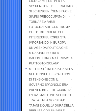
GIORGIA MELONI PER LA
SOSPENSIONE DEL TRATTATO
SI SCHENGEN: “SEMBRA CHE
SIA PIÙ PREOCCUPATA DI
TORNARE A FARSI
FOTOGRAFARE CON TRUMP
CHE DI DIFENDERE GLI
INTERESSI EUROPEI. STA
IMPORTANDO IN EUROPA
UN’AGENDA POLITICA CHE
MIRA A INDEBOLIRLA
DALL’INTERNO. MA È RIMASTA
PIUTTOSTO ISOLATA”
MELONI SI È INFILATA DA SOLA
NEL TUNNEL. L’ESCALATION
DI TENSIONE CON IL
GOVERNO SPAGNOLO ERA
PREVEDIBILE: TRE GIORNI FA
C’ERA STATO UNO SCONTRO
TRA LA LINEA MORBIDA DI
TAJANI E QUELLA DURA DELLA
PREMIER CON SALVINI E