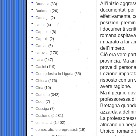
All’inizio aggres
Brunetta
(83)
documentati per 
Burlando
(26)
effettivamente, c
Camogli
(2)
posizioni premine
canile
(4)
I documenti scrit
Cappello
(8)
romana ospitava 
Caprotti
(2)
imparato a far arr
Caritas
(6)
dell’impero.
carovita
(170)
Ciò era vero par
casa
(247)
provincia. Ma an
prove di persona
Casini
(119)
Lezione imparata
Centrodestra in Liguria
(35)
risposto con un v
Chiesa
(276)
avere ragione.
Cina
(10)
Ma il peggio dov
Comune
(342)
professoressa di 
Coop
(7)
Bretagna quando 
Cossiga
(7)
azzarda a defini
Costume
(5.581)
La professoressa
criminalità
(1.402)
africano un pers
democratici e progressisti
(19)
Urbico, romano be