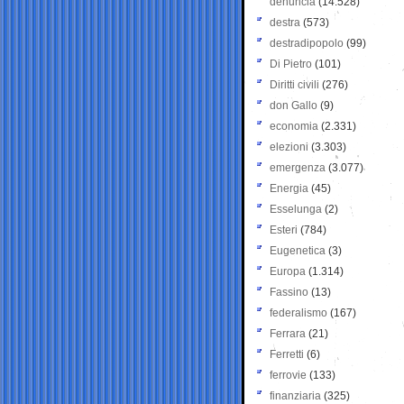
denuncia
(14.528)
destra
(573)
destradipopolo
(99)
Di Pietro
(101)
Diritti civili
(276)
don Gallo
(9)
economia
(2.331)
elezioni
(3.303)
emergenza
(3.077)
Energia
(45)
Esselunga
(2)
Esteri
(784)
Eugenetica
(3)
Europa
(1.314)
Fassino
(13)
federalismo
(167)
Ferrara
(21)
Ferretti
(6)
ferrovie
(133)
finanziaria
(325)