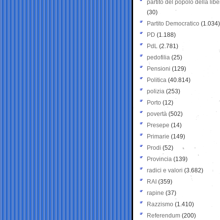
partito del popolo della libe
(30)
Partito Democratico
(1.034)
PD
(1.188)
PdL
(2.781)
pedofilia
(25)
Pensioni
(129)
Politica
(40.814)
polizia
(253)
Porto
(12)
povertà
(502)
Presepe
(14)
Primarie
(149)
Prodi
(52)
Provincia
(139)
radici e valori
(3.682)
RAI
(359)
rapine
(37)
Razzismo
(1.410)
Referendum
(200)