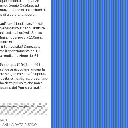
que milioni di euro, al 28
alerno-Reggio Calabria, ad
nanziamento di 9,4 miliardi di
o di altre grandi opere,
nificare i fondi stanziati dal
o energetico e danni strutturali
ni casi, mai arrivati. Stessa
54mila nuovi posti a 150mila,
entare di
. E l’università? Dimezzato
iato il finanziamento da 1,1
o la rendicontazione del 31
 dà per spesi 104,6 dei 194
e si deve riscuotere ancora la
 vero scoglio che dovrà superare
estituire i fondi, ma presentare
ha detto più volte che non ci
quanto del Pnrr sarà realtà e
ponses to this entry through the
RSS 2.0
feed.
NACCI
LIANI HA DATO FUOCO