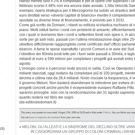
ritardo mentre solo il 2% è completato e per le opere che superano i cin
febbraio scorso il 48% non era ancora stato avviato. L’Alta Velocità S
esempio, opera strategica per il Mezzogiorno ha subito un drastico defi
euro dirottati verso «diversi capitoli di bilancio» mentre il completament
spostate su diverse linee di finanziamento, è previsto per il 2032.
Come già scritto da Domani, i ritardi su edilizia scolastica rischiano di va
piano. Molti istituti fanno i conti con problemi di amianto, efficientament
con i quali si dovranno fare i conti a settembre fondi non spesi o, in alcu
sorte per gli asili nido, passati con l’ultima rimodulazione dagli oltre 2
obiettivo difficilmente raggiungibile come certificato dall’Ufficio parlam
bilancio. A farne le spese soprattutto i piccoli Comuni e le aree del Sud
l’obiettivo dei 60mila posti letto per i fuori sede passati a 30mila, e tagl
miliardi di euro a 599 milioni per completare i progetti già avviati entr
agosto.
L’orologio corre e il percorso resta ancora in salita. Così se Openpolis
)
miliardi stanziati, oggi restano da completare più di 100 progetti, mentr
decima e ultima rata da 28,4 miliardi. Nodo cruciale la trasparenza, il
il governo Meloni. Non basterà sbandierare le milestone per evitare di r
progetti concreti anche perché il vicepresidente europeo Raffaele Fitto 
saranno proroghe: solo con la rendicontazione del 31 agosto sapremo 
quanto resterà nel libro dei sogni.
(da editoraledomani.it)
This entry was posted on mercoledì, Giugno 17th, 2026 at 15:29 and is filed under
Politica
. You can follow any res
You can
leave a response
, or
trackback
from your own site.
«
MELONI, GLI ALLEATI E LA SINDROME DEL DECLINO OLTRE VAN
19)
IN CISGIORDANIA UN GRUPPO DI COLONI CRIMINALI ISRAE