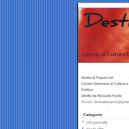
Destra di Popolo.net
Circolo Genovese di Cultura e
Politica
Diretto da Riccardo Fucile
Scrivici: destradipopolo@gma
Categorie
100 giorni
(5)