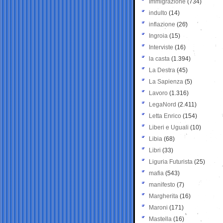
Immigrazione
(734)
indulto
(14)
inflazione
(26)
Ingroia
(15)
Interviste
(16)
la casta
(1.394)
La Destra
(45)
La Sapienza
(5)
Lavoro
(1.316)
LegaNord
(2.411)
Letta Enrico
(154)
Liberi e Uguali
(10)
Libia
(68)
Libri
(33)
Liguria Futurista
(25)
mafia
(543)
manifesto
(7)
Margherita
(16)
Maroni
(171)
Mastella
(16)