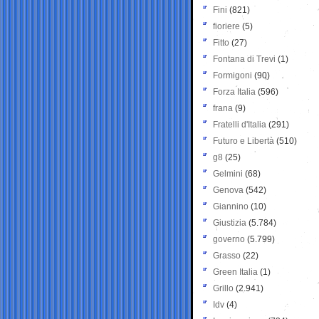
Fini
(821)
fioriere
(5)
Fitto
(27)
Fontana di Trevi
(1)
Formigoni
(90)
Forza Italia
(596)
frana
(9)
Fratelli d'Italia
(291)
Futuro e Libertà
(510)
g8
(25)
Gelmini
(68)
Genova
(542)
Giannino
(10)
Giustizia
(5.784)
governo
(5.799)
Grasso
(22)
Green Italia
(1)
Grillo
(2.941)
Idv
(4)