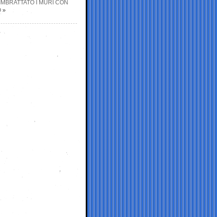
IMBRATTATO I MURI CON
O
»