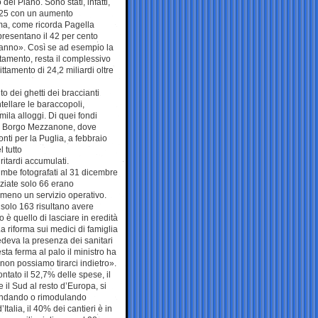
l Piano. Sono stati, infatti,
 2025 con un aumento
ma, come ricorda Pagella
ppresentano il 42 per cento
o anno». Così se ad esempio la
etamento, resta il complessivo
ittamento di 24,2 miliardi oltre
to dei ghetti dei braccianti
tellare le baraccopoli,
1mila alloggi. Di quei fondi
ome Borgo Mezzanone, dove
ti per la Puglia, a febbraio
 tutto
ritardi accumulati.
Gimbe fotografati al 31 dicembre
ziate solo 66 erano
lmeno un servizio operativo.
 solo 163 risultano avere
o è quello di lasciare in eredità
La riforma sui medici di famiglia
vedeva la presenza dei sanitari
ta ferma al palo il ministro ha
non possiamo tirarci indietro».
contato il 52,7% delle spese, il
 il Sud al resto d’Europa, si
imandando o rimodulando
Italia, il 40% dei cantieri è in