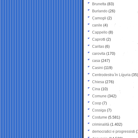
Brunetta
(83)
Burlando
(26)
Camogli
(2)
canile
(4)
Cappello
(8)
Caprotti
(2)
Caritas
(6)
carovita
(170)
casa
(247)
Casini
(119)
Centrodestra in Liguria
(35
Chiesa
(276)
Cina
(10)
Comune
(342)
Coop
(7)
Cossiga
(7)
Costume
(5.581)
criminalità
(1.402)
democratici e progressisti
(