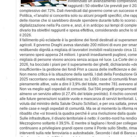
evidenziato un avanzamento complessivo de
raggiunti i 50 obiettivi Ue previsti per il
complessivo del 72%. Dati rivendicati dal governo come un successo 
Politica, «l’analisi si concentra solo su alcuni progetti specifici, che ra
delle risorse che si sarebbero dovute spendere durante tutto lo scors
digitalizzazione nella Pa corre e, anzi, è in anticipo sui tempi di compl
divario tra obiettivi raggiunti e spesa effettiva, considerando anche lo sl
il 2026.
Il fallimento più eclatante è la gestione dei fondi destinati al superamen
agricoli. Il governo Draghi aveva stanziato 200 milioni di euro per sman
restituendo dignità a migliaia di lavoratori invisibili realizzando circa 1
verranno spesi appena 24 milioni. I grandi insediamenti pugliesi, c
migliaia di persone vivono ancora senza acqua né luce. La Corte dei con
2026, ha bocciato i piani per il superamento dei ghetti, dichiarando «del
insufficiente» la gestione dei fondi Pnrr a causa delle inefficienze e dei 
Non meno critica è la situazione della sanità. I dati della Fondazione 
2025 raccontano una realtà impietosa: su 1.083 case di comunità finan
pienamente attive, vale a dire il 3,9% del totale, mentre 781 avevano a
Non va meglio agli ospedali di comunità. Sui 594 progetti programmati
almeno un servizio attivo (il 27,4% del totale previsto). Il rischio concret
alle future generazioni scatole vuote e mancanza di servizi territoriali. 
voluta dal ministro della Salute Orazio Schillaci, e per ora saltata, pre
nelle case e negli ospedali di comunità. Ma se al momento la riforma res
ribadito che «si troverà la quadra perché è una rivoluzione dalla quale 
Sulle infrastrutture, il divario territoriale è netto: il centro-nord ha rendi
Mezzogiorno soltanto il 39,5%. E mentre si tagliano i fondi per collegare
continuano a privilegiare grandi opere come il Ponte sullo Stretto, r
interventi sulla rete ferroviaria o autostradale. Secondo i dati di Banca d’