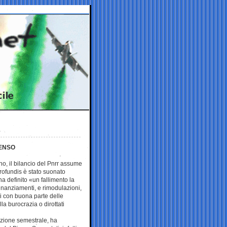
MENSO
no, il bilancio del Pnrr assume
 profundis è stato suonato
 definito «un fallimento la
efinanziamenti, e rimodulazioni,
li con buona parte delle
a burocrazia o dirottati
azione semestrale, ha