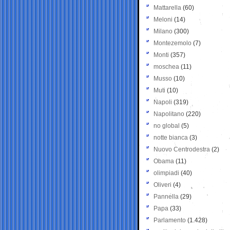
Mattarella
(60)
Meloni
(14)
Milano
(300)
Montezemolo
(7)
Monti
(357)
moschea
(11)
Musso
(10)
Muti
(10)
Napoli
(319)
Napolitano
(220)
no global
(5)
notte bianca
(3)
Nuovo Centrodestra
(2)
Obama
(11)
olimpiadi
(40)
Oliveri
(4)
Pannella
(29)
Papa
(33)
Parlamento
(1.428)