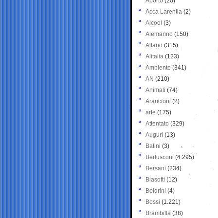
Aborto
(20)
Acca Larentia
(2)
Alcool
(3)
Alemanno
(150)
Alfano
(315)
Alitalia
(123)
Ambiente
(341)
AN
(210)
Animali
(74)
Arancioni
(2)
arte
(175)
Attentato
(329)
Auguri
(13)
Batini
(3)
Berlusconi
(4.295)
Bersani
(234)
Biasotti
(12)
Boldrini
(4)
Bossi
(1.221)
Brambilla
(38)