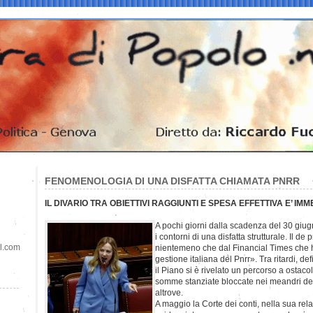
FENOMENOLOGIA DI UNA DISFATTA CHIAMATA PNRR
IL DIVARIO TRA OBIETTIVI RAGGIUNTI E SPESA EFFETTIVA E’ IM
A pochi giorni dalla scadenza del 30 giug
i contorni di una disfatta strutturale. Il de
il.com
nientemeno che dal Financial Times che ha
gestione italiana del Pnrr». Tra ritardi, d
il Piano si è rivelato un percorso a ostaco
somme stanziate bloccate nei meandri dell
altrove.
A maggio la Corte dei conti, nella sua rel