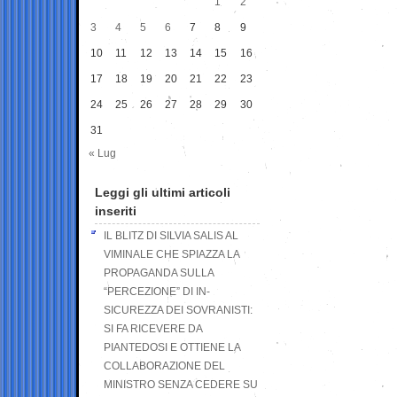
1
2
3
4
5
6
7
8
9
10
11
12
13
14
15
16
17
18
19
20
21
22
23
24
25
26
27
28
29
30
31
« Lug
Leggi gli ultimi articoli
inseriti
IL BLITZ DI SILVIA SALIS AL
VIMINALE CHE SPIAZZA LA
PROPAGANDA SULLA
“PERCEZIONE” DI IN-
SICUREZZA DEI SOVRANISTI:
SI FA RICEVERE DA
PIANTEDOSI E OTTIENE LA
COLLABORAZIONE DEL
MINISTRO SENZA CEDERE SU