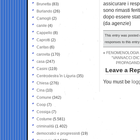
assicurare i resp
Brunetta
(83)
sono rimasti feri
Burlando
(26)
dopo essere stati
Camogli
(2)
(da agenzie)
canile
(4)
Cappello
(8)
This entry was posted 
Caprotti
(2)
responses to this entr
Caritas
(6)
«
FENOMENOLOGIA D
carovita
(170)
“VANNACCI DIC
casa
(247)
PROPAGANDA”
Casini
(119)
Leave a Rep
Centrodestra in Liguria
(35)
You must be
log
Chiesa
(276)
Cina
(10)
Comune
(342)
Coop
(7)
Cossiga
(7)
Costume
(5.581)
criminalità
(1.402)
democratici e progressisti
(19)