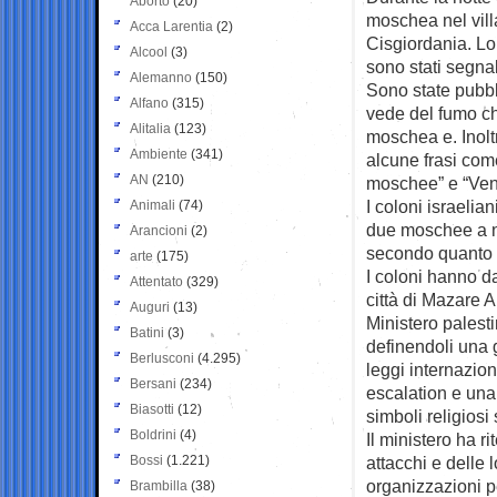
Aborto
(20)
moschea nel vil
Acca Larentia
(2)
Cisgiordania. Lo
Alcool
(3)
sono stati segnala
Alemanno
(150)
Sono state pubbl
Alfano
(315)
vede del fumo ch
Alitalia
(123)
moschea e. Inoltr
Ambiente
(341)
alcune frasi come
AN
(210)
moschee” e “Ven
I coloni israelia
Animali
(74)
due moschee a no
Arancioni
(2)
secondo quanto ri
arte
(175)
I coloni hanno d
Attentato
(329)
città di Mazare A
Auguri
(13)
Ministero palesti
Batini
(3)
definendoli una g
Berlusconi
(4.295)
leggi internazion
Bersani
(234)
escalation e una
Biasotti
(12)
simboli religiosi 
Boldrini
(4)
Il ministero ha r
Bossi
(1.221)
attacchi e delle 
organizzazioni pe
Brambilla
(38)