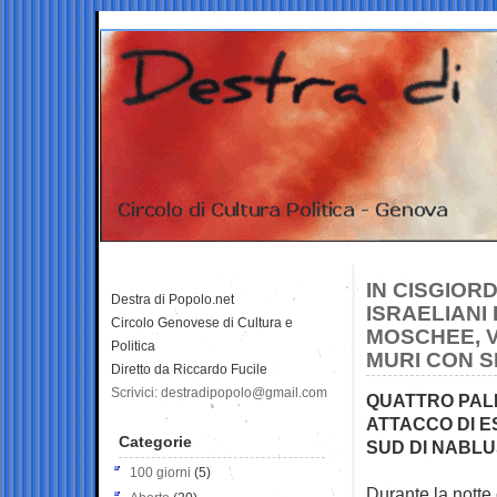
IN CISGIOR
Destra di Popolo.net
ISRAELIANI
Circolo Genovese di Cultura e
MOSCHEE, V
Politica
MURI CON S
Diretto da Riccardo Fucile
Scrivici: destradipopolo@gmail.com
QUATTRO PALE
ATTACCO DI E
Categorie
SUD DI NABLU
100 giorni
(5)
Durante la notte 