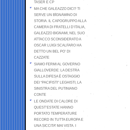
TASER E CP
MA CHE GALEAZZO DICI? TI
SERVE UN BIGNAMINO DI
STORIA. IL CAPOGRUPPO ALLA
CAMERA DI FRATELLI D’ITALIA,
GALEAZZO BIGNAMI, NEL SUO
ATTACCO SCONSIDERATO A
OSCAR LUIGI SCALFARO HA
DETTO UN BEL PO’ DI
CAZZATE
SIAMO FERMI AL GOVERNO
GIALLOVERDE: LA DESTRA
SULLA DIFESA È OSTAGGIO
DEI “PACIFISTI” LEGHISTI, LA
SINISTRA DEL PUTINIANO
CONTE
LE ONDATE DI CALORE DI
QUEST’ESTATE HANNO
PORTATO TEMPERATURE
RECORD IN TUTTA EUROPA E
UNA SICCITA’ MAI VISTA. I