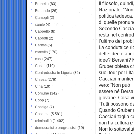
Il filosofo, quin
Brunetta
(83)
Nazionale: “Non 
Burlando
(26)
politica tedesca
Camogli
(2)
di quelle pronun
canile
(4)
Secondo Cacciari
Cappello
(8)
resta nel centro
Caprotti
(2)
l’ultimo dei prob
Caritas
(6)
La conduttrice r
carovita
(170)
delle idee e anco
casa
(247)
idee? Bersani? M
Gruber obietta ch
Casini
(119)
suoi tour per l’I
Centrodestra in Liguria
(35)
Cacciari mantien
Chiesa
(276)
vero: “Non può
Cina
(10)
essere né Bersan
Comune
(342)
giovane. Cosa vuo
Coop
(7)
“Tutti possono dar
Cossiga
(7)
Quando Gruber ri
Costume
(5.581)
Cacciari taglia 
criminalità
(1.402)
non ha cultura e 
democratici e progressisti
(19)
Non lo sottovaluto