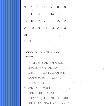
1
2
3
4
5
6
7
8
9
10
11
12
13
14
15
16
17
18
19
20
21
22
23
24
25
26
27
28
29
30
31
« Lug
Leggi gli ultimi articoli
inseriti
PRIMARIE CAMPO LARGO,
ORA SONO IN TANTI A
CHIEDERE A SILVIA SALIS DI
CANDIDARSI: LEI CI STA
PENSANDO
VANNACCI VUOLE PRENDERSI
I “GRILLINI” (SAI CHE
COPPIA…). IL CENTRO STUDI
DI FUTURO NAZIONALE INVITA