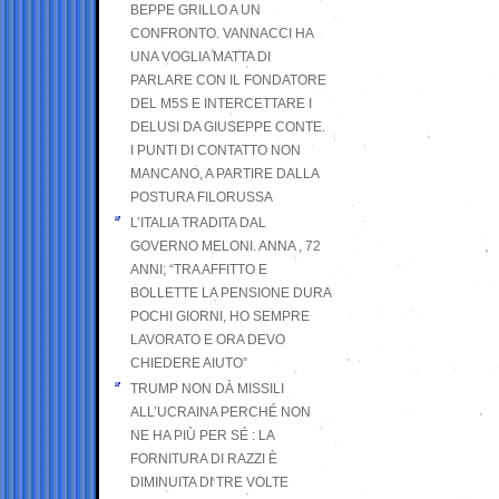
BEPPE GRILLO A UN
CONFRONTO. VANNACCI HA
UNA VOGLIA MATTA DI
PARLARE CON IL FONDATORE
DEL M5S E INTERCETTARE I
DELUSI DA GIUSEPPE CONTE.
I PUNTI DI CONTATTO NON
MANCANO, A PARTIRE DALLA
POSTURA FILORUSSA
L’ITALIA TRADITA DAL
GOVERNO MELONI. ANNA , 72
ANNI; “TRA AFFITTO E
BOLLETTE LA PENSIONE DURA
POCHI GIORNI, HO SEMPRE
LAVORATO E ORA DEVO
CHIEDERE AIUTO”
TRUMP NON DÀ MISSILI
ALL’UCRAINA PERCHÉ NON
NE HA PIÙ PER SÉ : LA
FORNITURA DI RAZZI È
DIMINUITA DI TRE VOLTE