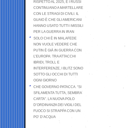
RISPETTO AL 2025, E I RUSSI
CONTINUANO A MARTELLARE
CON LE STRAGI DI CIVILI. IL
GUAIO È CHE GLI AMERICANI
HANNO USATO TUTTI I MISSILI
PER LA GUERRA IN IRAN
SOLO CHI È IN MALAFEDE
NON VUOLE VEDERE CHE
PUTIN È GIÀ IN GUERRA CON
L’EUROPA: TRA ATTACCHI
IBRIDI, TROLL E
INTERFERENZE, I BLITZ SONO
SOTTO GLI OCCHI DI TUTTI
OGNI GIORNO
CHE GOVERNO PATACCA. “SI
SFILAMENTA TUTTA, SEMBRA
CARTA”. LA NUOVA POLO
D’ORDINANZA DEI VIGILI DEL
FUOCO SI STRAPPA CON UN
PO’ D’ACQUA