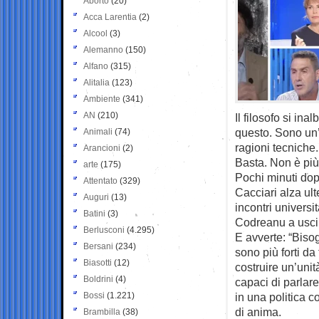
Aborto
(20)
Acca Larentia
(2)
Alcool
(3)
Alemanno
(150)
Alfano
(315)
Alitalia
(123)
Ambiente
(341)
AN
(210)
Il filosofo si i
questo. Sono un’
Animali
(74)
ragioni tecniche.
Arancioni
(2)
Basta. Non è più
arte
(175)
Pochi minuti do
Attentato
(329)
Cacciari alza ult
Auguri
(13)
incontri universi
Batini
(3)
Codreanu a uscir
Berlusconi
(4.295)
E avverte: “Bisog
Bersani
(234)
sono più forti da 
Biasotti
(12)
costruire un’unit
Boldrini
(4)
capaci di parlare
Bossi
(1.221)
in una politica 
di anima.
Brambilla
(38)