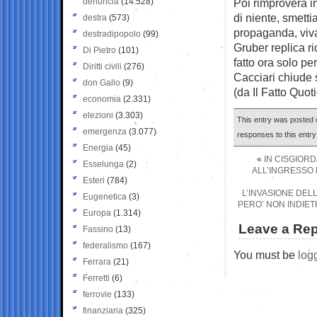
denuncia
(14.528)
Poi rimprovera i
di niente, smetti
destra
(573)
propaganda, viv
destradipopolo
(99)
Gruber replica r
Di Pietro
(101)
fatto ora solo pe
Diritti civili
(276)
Cacciari chiude s
don Gallo
(9)
(da Il Fatto Quot
economia
(2.331)
elezioni
(3.303)
This entry was posted 
emergenza
(3.077)
responses to this entr
Energia
(45)
«
IN CISGIORD
Esselunga
(2)
ALL’INGRESSO 
Esteri
(784)
L’INVASIONE DELL
Eugenetica
(3)
PERO’ NON INDIETR
Europa
(1.314)
Leave a Rep
Fassino
(13)
federalismo
(167)
You must be
log
Ferrara
(21)
Ferretti
(6)
ferrovie
(133)
finanziaria
(325)