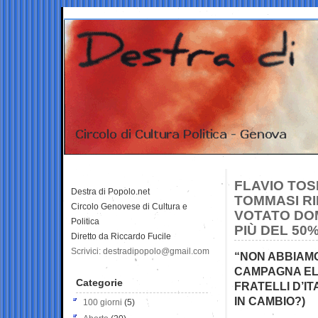
FLAVIO TOS
Destra di Popolo.net
TOMMASI RI
Circolo Genovese di Cultura e
VOTATO DOM
Politica
PIÙ DEL 50%
Diretto da Riccardo Fucile
Scrivici: destradipopolo@gmail.com
“NON ABBIAMO
CAMPAGNA ELE
Categorie
FRATELLI D’IT
IN CAMBIO?)
100 giorni
(5)