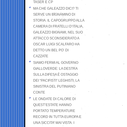
TASER E CP
MA CHE GALEAZZO DICI? TI
SERVE UN BIGNAMINO DI
STORIA. IL CAPOGRUPPO ALLA
CAMERA DI FRATELLI D’ITALIA,
GALEAZZO BIGNAMI, NEL SUO
ATTACCO SCONSIDERATO A
OSCAR LUIGI SCALFARO HA
DETTO UN BEL PO’ DI
CAZZATE
SIAMO FERMI AL GOVERNO
GIALLOVERDE: LA DESTRA
SULLA DIFESA È OSTAGGIO
DEI “PACIFISTI” LEGHISTI, LA
SINISTRA DEL PUTINIANO
CONTE
LE ONDATE DI CALORE DI
QUEST’ESTATE HANNO
PORTATO TEMPERATURE
RECORD IN TUTTA EUROPA E
UNA SICCITA’ MAI VISTA. I