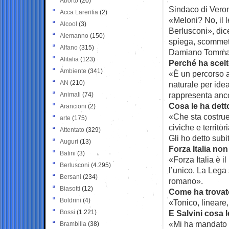
Aborto
(20)
Sindaco di Verona
Acca Larentia
(2)
«Meloni? No, il 
Alcool
(3)
Berlusconi», dice
Alemanno
(150)
spiega, scommett
Alfano
(315)
Damiano Tomma
Alitalia
(123)
Perché ha scelt
Ambiente
(341)
«È un percorso a
AN
(210)
naturale per ideal
rappresenta anco
Animali
(74)
Cosa le ha dett
Arancioni
(2)
«Che sta costrue
arte
(175)
civiche e territor
Attentato
(329)
Gli ho detto subit
Auguri
(13)
Forza Italia non
Batini
(3)
«Forza Italia è il
Berlusconi
(4.295)
l’unico. La Lega 
Bersani
(234)
romano».
Biasotti
(12)
Come ha trovat
Boldrini
(4)
«Tonico, lineare,
Bossi
(1.221)
E Salvini cosa l
«Mi ha mandato 
Brambilla
(38)