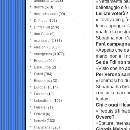
denuncia
(14.528)
«Nettamente più 
ballottaggio c’è 
destra
(573)
Lei chi voterà?
destradipopolo
(99)
«L’avevamo già de
Di Pietro
(101)
fuori appoggia l
Diritti civili
(276)
ribadito la nostr
don Gallo
(9)
Sboarina non c’è
economia
(2.331)
Farà campagna 
elezioni
(3.303)
«Aspetto che da 
emergenza
(3.077)
mano, non è il no
Energia
(45)
Se da FdI non 
Esselunga
(2)
«Visto che ho ade
Per Verona sar
Esteri
(784)
«Tommasi ha due l
Eugenetica
(3)
Sboarina ha biso
Europa
(1.314)
con lui la macch
Fassino
(13)
lenta».
federalismo
(167)
Chi è oggi il le
Ferrara
(21)
«I requisiti li ha
Ferretti
(6)
Ovvero?
ferrovie
(133)
«Statura interna
finanziaria
(325)
Giorgia Meloni