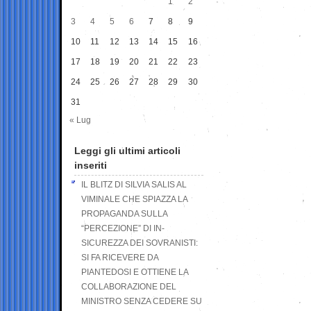
1
2
3
4
5
6
7
8
9
10
11
12
13
14
15
16
17
18
19
20
21
22
23
24
25
26
27
28
29
30
31
« Lug
Leggi gli ultimi articoli
inseriti
IL BLITZ DI SILVIA SALIS AL
VIMINALE CHE SPIAZZA LA
PROPAGANDA SULLA
“PERCEZIONE” DI IN-
SICUREZZA DEI SOVRANISTI:
SI FA RICEVERE DA
PIANTEDOSI E OTTIENE LA
COLLABORAZIONE DEL
MINISTRO SENZA CEDERE SU