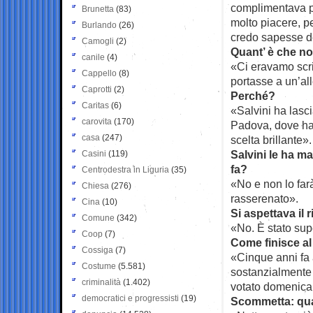
complimentava pe
Brunetta
(83)
molto piacere, p
Burlando
(26)
credo sapesse d
Camogli
(2)
Quant’ è che no
canile
(4)
«Ci eravamo scr
Cappello
(8)
portasse a un’al
Caprotti
(2)
Perché?
Caritas
(6)
«Salvini ha lasci
carovita
(170)
Padova, dove ha
casa
(247)
scelta brillante».
Salvini le ha ma
Casini
(119)
fa?
Centrodestra in Liguria
(35)
«No e non lo farà
Chiesa
(276)
rasserenato».
Cina
(10)
Si aspettava il 
Comune
(342)
«No. È stato supe
Coop
(7)
Come finisce al
Cossiga
(7)
«Cinque anni fa 
Costume
(5.581)
sostanzialmente 
criminalità
(1.402)
votato domenica 
democratici e progressisti
(19)
Scommetta: qua