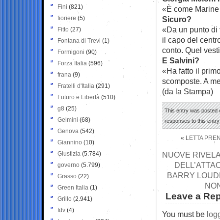
Fini
(821)
«È come Marine L
fioriere
(5)
Sicuro?
«Da un punto di v
Fitto
(27)
il capo del centr
Fontana di Trevi
(1)
conto. Quel vesti
Formigoni
(90)
E Salvini?
Forza Italia
(596)
«Ha fatto il prim
frana
(9)
scomposte. A me
Fratelli d'Italia
(291)
(da la Stampa)
Futuro e Libertà
(510)
g8
(25)
This entry was posted o
Gelmini
(68)
responses to this entr
Genova
(542)
«
LETTA PREN
Giannino
(10)
Giustizia
(5.784)
NUOVE RIVELAZ
DELL’ATTA
governo
(5.799)
BARRY LOUDE
Grasso
(22)
NON
Green Italia
(1)
Leave a Rep
Grillo
(2.941)
Idv
(4)
You must be
log