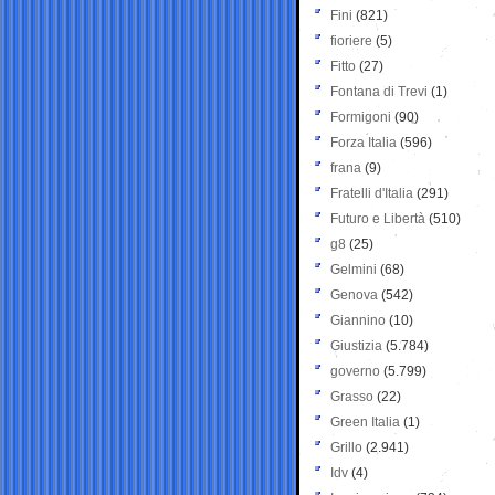
Fini
(821)
fioriere
(5)
Fitto
(27)
Fontana di Trevi
(1)
Formigoni
(90)
Forza Italia
(596)
frana
(9)
Fratelli d'Italia
(291)
Futuro e Libertà
(510)
g8
(25)
Gelmini
(68)
Genova
(542)
Giannino
(10)
Giustizia
(5.784)
governo
(5.799)
Grasso
(22)
Green Italia
(1)
Grillo
(2.941)
Idv
(4)