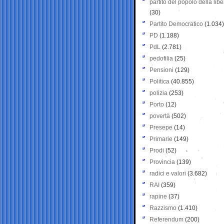
partito del popolo della libe
(30)
Partito Democratico
(1.034)
PD
(1.188)
PdL
(2.781)
pedofilia
(25)
Pensioni
(129)
Politica
(40.855)
polizia
(253)
Porto
(12)
povertà
(502)
Presepe
(14)
Primarie
(149)
Prodi
(52)
Provincia
(139)
radici e valori
(3.682)
RAI
(359)
rapine
(37)
Razzismo
(1.410)
Referendum
(200)