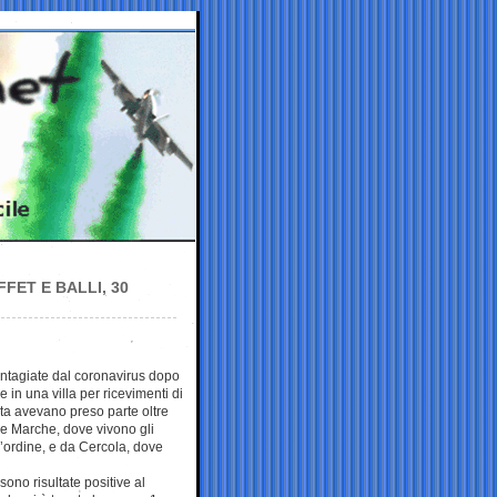
FET E BALLI, 30
ntagiate dal coronavirus dopo
e in una villa per ricevimenti di
esta avevano preso parte oltre
le Marche, dove vivono gli
ll’ordine, e da Cercola, dove
ono risultate positive al