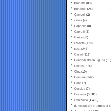
Brunetta
(83)
Burlando
(26)
Camogli
(2)
canile
(4)
Cappello
(8)
Caprotti
(2)
Caritas
(6)
carovita
(170)
casa
(247)
Casini
(119)
Centrodestra in Liguria
(35
Chiesa
(276)
Cina
(10)
Comune
(342)
Coop
(7)
Cossiga
(7)
Costume
(5.581)
criminalità
(1.402)
democratici e progressisti
(