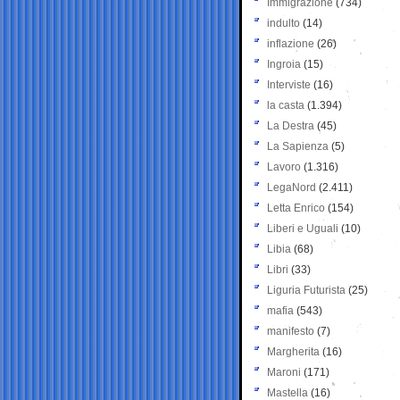
Immigrazione
(734)
indulto
(14)
inflazione
(26)
Ingroia
(15)
Interviste
(16)
la casta
(1.394)
La Destra
(45)
La Sapienza
(5)
Lavoro
(1.316)
LegaNord
(2.411)
Letta Enrico
(154)
Liberi e Uguali
(10)
Libia
(68)
Libri
(33)
Liguria Futurista
(25)
mafia
(543)
manifesto
(7)
Margherita
(16)
Maroni
(171)
Mastella
(16)