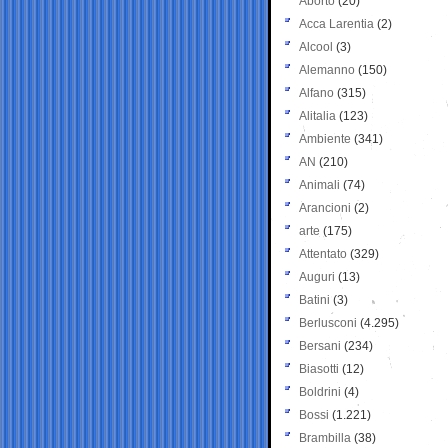
Aborto
(20)
Acca Larentia
(2)
Alcool
(3)
Alemanno
(150)
Alfano
(315)
Alitalia
(123)
Ambiente
(341)
AN
(210)
Animali
(74)
Arancioni
(2)
arte
(175)
Attentato
(329)
Auguri
(13)
Batini
(3)
Berlusconi
(4.295)
Bersani
(234)
Biasotti
(12)
Boldrini
(4)
Bossi
(1.221)
Brambilla
(38)