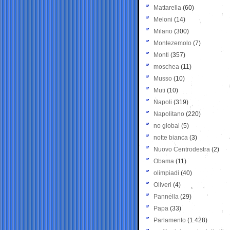
Mattarella
(60)
Meloni
(14)
Milano
(300)
Montezemolo
(7)
Monti
(357)
moschea
(11)
Musso
(10)
Muti
(10)
Napoli
(319)
Napolitano
(220)
no global
(5)
notte bianca
(3)
Nuovo Centrodestra
(2)
Obama
(11)
olimpiadi
(40)
Oliveri
(4)
Pannella
(29)
Papa
(33)
Parlamento
(1.428)