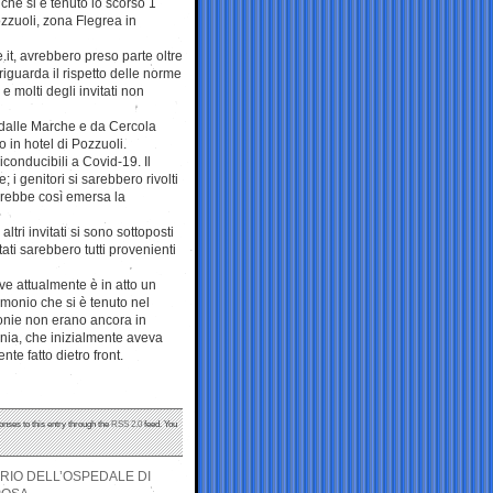
che si è tenuto lo scorso 1
ozzuoli, zona Flegrea in
it, avrebbero preso parte oltre
iguarda il rispetto delle norme
 e molti degli invitati non
ti dalle Marche e da Cercola
o in hotel di Pozzuoli.
conducibili a Covid-19. Il
i genitori si sarebbero rivolti
arebbe così emersa la
ri invitati si sono sottoposti
rtati sarebbero tutti provenienti
e attualmente è in atto un
rimonio che si è tenuto nel
monie non erano ancora in
ania, che inizialmente aveva
te fatto dietro front.
onses to this entry through the
RSS 2.0
feed. You
ARIO DELL’OSPEDALE DI