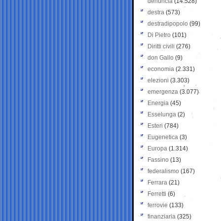
denuncia
(14.528)
destra
(573)
destradipopolo
(99)
Di Pietro
(101)
Diritti civili
(276)
don Gallo
(9)
economia
(2.331)
elezioni
(3.303)
emergenza
(3.077)
Energia
(45)
Esselunga
(2)
Esteri
(784)
Eugenetica
(3)
Europa
(1.314)
Fassino
(13)
federalismo
(167)
Ferrara
(21)
Ferretti
(6)
ferrovie
(133)
finanziaria
(325)