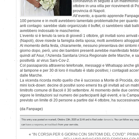
coronavirus in seguito a un matrimonio 
ottobre in una villa per ricevimenti di P
provincia di Napoli.
All’evento, a quanto apprende Fanpage.
100 persone e in molti avrebbero lamentato problematiche per quanto r
anti contagio: sarebbe stato organizzato il buffet, ci sarebbero stati balli
avrebbero indossato le mascherine.
L’evento si è tenuto la sera di giovedì 1 ottobre, gli invitati sono arriva
(Napoli), dove risiede la famiglia della sposa; molti avrebbero alloggiat
Al momento della festa, chiaramente, nessuno presentava dei sintomi ri
giorno dopo, però, uno dei bambini presenti avrebbe manifestato febbre; 
quindi all’Asur, l’Azienda Sanitaria Unica Regionale delle Marche, e s
positività al virus Sars-Cov-2.
Col passaparola attraverso telefonate, messaggi e Whatsapp anche gli alt
al tampone e per 30 di loro il risultato è stato positivo; i contagiati acce
dalle Marche.
La vicenda ricorda molto quello che è successo a Monte di Procida, dov
mini lock-down: decine di positivi sono emersi tra gli invitati ad un mat
limitrofo comune di Bacoli il 30 settembre. Al momento delle due ceri
vigore le limitazioni sul numero dei partecipanti agli eventi, e la Camp
previsto un limite di 20 persone a partire dal 4 ottobre, ha successivamen
(da Fanpage)
This entry was posted on martedì, Ottobre 13th, 2020 at 11:44 and is filed under
denuncia
. You can follow any resp
can
leave a response
, or
trackback
from your own site.
«
“IN CORSIA PER 6 GIORNI CON SINTOMI DEL COVID”: PRIM