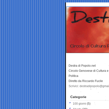
Destra di Popolo.net
Circolo Genovese di Cultura e
Politica
Diretto da Riccardo Fucile
Scrivici: destradipopolo@gma
Categorie
100 giorni
(5)