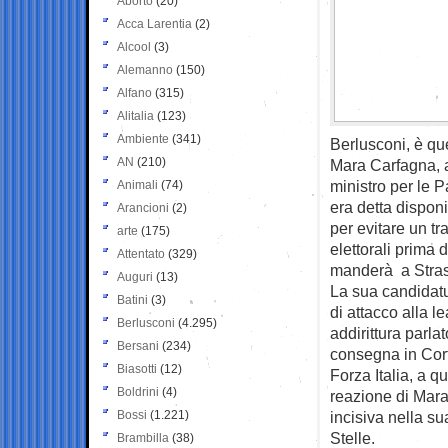
Aborto
(20)
Acca Larentia
(2)
Alcool
(3)
Alemanno
(150)
Alfano
(315)
Alitalia
(123)
Ambiente
(341)
Berlusconi, è qu
AN
(210)
Mara Carfagna, 
ministro per le P
Animali
(74)
era detta disponi
Arancioni
(2)
per evitare un tr
arte
(175)
elettorali prima 
Attentato
(329)
manderà a Stras
Auguri
(13)
La sua candidatur
Batini
(3)
di attacco alla 
Berlusconi
(4.295)
addirittura parlat
Bersani
(234)
consegna in Cort
Biasotti
(12)
Forza Italia, a q
Boldrini
(4)
reazione di Mara
Bossi
(1.221)
incisiva nella s
Stelle.
Brambilla
(38)