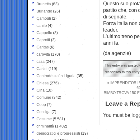
Questo suo prota
Brunetta
(83)
partito che, con
Burlando
(26)
di segnale.
Camogli
(2)
Forza Italia non
canile
(4)
leader.
Cappello
(8)
L’ultimo treno pe
Caprotti
(2)
anni fa.
Caritas
(6)
(da agenzie)
carovita
(170)
casa
(247)
This entry was posted o
Casini
(119)
responses to this entr
Centrodestra in Liguria
(35)
«
IMPRENDITORI F
Chiesa
(276)
6
Cina
(10)
BIMBO TROVA 150 
Comune
(342)
Leave a Rep
Coop
(7)
Cossiga
(7)
You must be
log
Costume
(5.581)
criminalità
(1.402)
democratici e progressisti
(19)