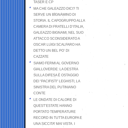
TASER E CP
MA CHE GALEAZZO DICI? TI
SERVE UN BIGNAMINO DI
STORIA. IL CAPOGRUPPO ALLA
CAMERA DI FRATELLI D’ITALIA,
GALEAZZO BIGNAMI, NEL SUO
ATTACCO SCONSIDERATO A
OSCAR LUIGI SCALFARO HA
DETTO UN BEL PO’ DI
CAZZATE
SIAMO FERMI AL GOVERNO
GIALLOVERDE: LA DESTRA
SULLA DIFESA È OSTAGGIO
DEI “PACIFISTI” LEGHISTI, LA
SINISTRA DEL PUTINIANO
CONTE
LE ONDATE DI CALORE DI
QUEST’ESTATE HANNO
PORTATO TEMPERATURE
RECORD IN TUTTA EUROPA E
UNA SICCITA’ MAI VISTA. I