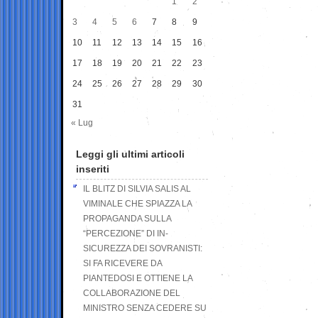
1
2
3
4
5
6
7
8
9
10
11
12
13
14
15
16
17
18
19
20
21
22
23
24
25
26
27
28
29
30
31
« Lug
Leggi gli ultimi articoli
inseriti
IL BLITZ DI SILVIA SALIS AL
VIMINALE CHE SPIAZZA LA
PROPAGANDA SULLA
“PERCEZIONE” DI IN-
SICUREZZA DEI SOVRANISTI:
SI FA RICEVERE DA
PIANTEDOSI E OTTIENE LA
COLLABORAZIONE DEL
MINISTRO SENZA CEDERE SU