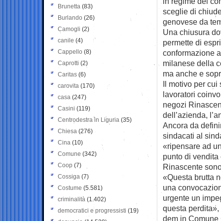
in regime del con
Brunetta
(83)
sceglie di chiud
Burlando
(26)
genovese da temp
Camogli
(2)
Una chiusura dov
canile
(4)
permette di espr
Cappello
(8)
conformazione ar
milanese della c
Caprotti
(2)
ma anche e soprat
Caritas
(6)
Il motivo per cu
carovita
(170)
lavoratori coinvo
casa
(247)
negozi Rinascent
Casini
(119)
dell’azienda, l’
Centrodestra in Liguria
(35)
Ancora da definir
Chiesa
(276)
sindacati al sind
Cina
(10)
«ripensare ad un
Comune
(342)
punto di vendita 
Coop
(7)
Rinascente sono
«Questa brutta no
Cossiga
(7)
una convocazione
Costume
(5.581)
urgente un impeg
criminalità
(1.402)
questa perdita»,
democratici e progressisti
(19)
dem in Comune C