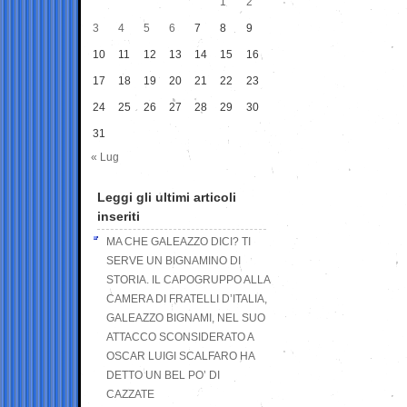
1
2
3
4
5
6
7
8
9
10
11
12
13
14
15
16
17
18
19
20
21
22
23
24
25
26
27
28
29
30
31
« Lug
Leggi gli ultimi articoli
inseriti
MA CHE GALEAZZO DICI? TI
SERVE UN BIGNAMINO DI
STORIA. IL CAPOGRUPPO ALLA
CAMERA DI FRATELLI D’ITALIA,
GALEAZZO BIGNAMI, NEL SUO
ATTACCO SCONSIDERATO A
OSCAR LUIGI SCALFARO HA
DETTO UN BEL PO’ DI
CAZZATE