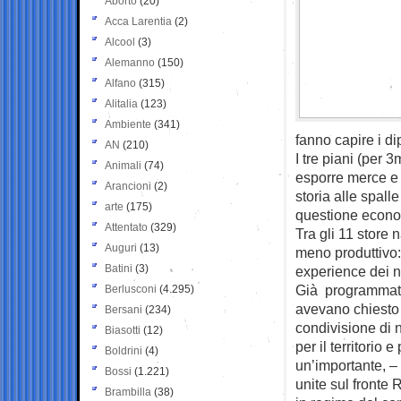
Aborto
(20)
Acca Larentia
(2)
Alcool
(3)
Alemanno
(150)
Alfano
(315)
Alitalia
(123)
Ambiente
(341)
fanno capire i di
AN
(210)
I tre piani (per 
Animali
(74)
esporre merce e 
Arancioni
(2)
storia alle spall
arte
(175)
questione econom
Attentato
(329)
Tra gli 11 store 
Auguri
(13)
meno produttivo:
Batini
(3)
experience dei no
Già programmata 
Berlusconi
(4.295)
avevano chiesto 
Bersani
(234)
condivisione di 
Biasotti
(12)
per il territorio
Boldrini
(4)
un’importante, – 
Bossi
(1.221)
unite sul fronte 
Brambilla
(38)