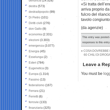
denuncia
(14.528)
«Si tratta dell’e
destra
(573)
arriva proprio da
destradipopolo
(99)
fulcro del rilanc
Di Pietro
(101)
tavolo congiunto
Diritti civili
(276)
(da agenzie)
don Gallo
(9)
economia
(2.331)
This entry was posted 
elezioni
(3.303)
responses to this entr
emergenza
(3.077)
«
COSA DOVREBBE F
Energia
(45)
60 CHILI DI DRO
Esselunga
(2)
Esteri
(784)
Leave a Rep
Eugenetica
(3)
You must be
log
Europa
(1.314)
Fassino
(13)
federalismo
(167)
Ferrara
(21)
Ferretti
(6)
ferrovie
(133)
finanziaria
(325)