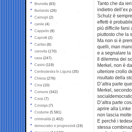
Tanto che da ieri
Brunetta
(83)
indietro dell’ex
Burlando
(26)
Schulz è sempre s
Camogli
(2)
effetti è probabi
canile
(4)
più difficile far
Cappello
(8)
piuttosto che la 
Caprotti
(2)
Ma non si è prem
Caritas
(6)
quelli, man mano,
carovita
(170)
e a segnalare la
casa
(247)
Il dilemma dei s
Merkel, non è da
Casini
(119)
ulteriore crollo 
Centrodestra in Liguria
(35)
risultato della s
Chiesa
(276)
D’altra parte que
Cina
(10)
Merkel, secondo 
Comune
(342)
socialdemocratic
Coop
(7)
D’altra parte co
Cossiga
(7)
aprire alla Link
Costume
(5.581)
non lascia molte 
criminalità
(1.402)
E perchè i tedes
democratici e progressisti
(19)
stessa combinazi