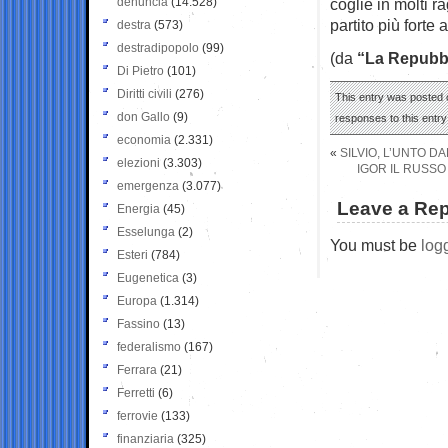
denuncia
(14.528)
coglie in molti r
partito più forte
destra
(573)
destradipopolo
(99)
(da
“La Repubb
Di Pietro
(101)
Diritti civili
(276)
This entry was posted 
don Gallo
(9)
responses to this entr
economia
(2.331)
«
SILVIO, L’UNTO D
elezioni
(3.303)
IGOR IL RUSSO
emergenza
(3.077)
Leave a Rep
Energia
(45)
Esselunga
(2)
You must be
log
Esteri
(784)
Eugenetica
(3)
Europa
(1.314)
Fassino
(13)
federalismo
(167)
Ferrara
(21)
Ferretti
(6)
ferrovie
(133)
finanziaria
(325)