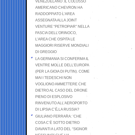
VENEZUELANO .IL COLOSSO
AMERICANO CHEVRON HA
RADDOPPIATO L’AREA
ASSEGNATA ALLA JOINT
VENTURE “PETROPIAR” NELLA
FASCIA DELL’ORINOCO,
L’AREA CHE OSPITA LE
MAGGIORI RISERVE MONDIALI
DI GREGGIO
LA GERMANIA SI CONFERMA IL
VENTRE MOLLE DELL’EUROPA
(PER LA GIOIA DI PUTIN). COME
MAI I TEDESCHI NON
VOGLIONO AMMETTERE CHE
DIETRO AL CASO DEL DRONE
PIENO DI ESPLOSIVO
RINVENUTO ALL’AEROPORTO
DI LIPSIA C’È LA RUSSIA?
GIULIANO FERRARA: ’CHE
COSA C’È SOTTO DIETRO
DAVANTI A LATO DEL “SIGNOR