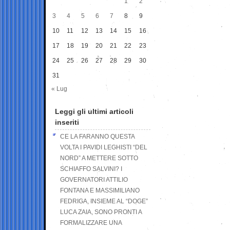
1
2
3
4
5
6
7
8
9
10
11
12
13
14
15
16
17
18
19
20
21
22
23
24
25
26
27
28
29
30
31
« Lug
Leggi gli ultimi articoli
inseriti
CE LA FARANNO QUESTA
VOLTA I PAVIDI LEGHISTI “DEL
NORD” A METTERE SOTTO
SCHIAFFO SALVINI? I
GOVERNATORI ATTILIO
FONTANA E MASSIMILIANO
FEDRIGA, INSIEME AL “DOGE”
LUCA ZAIA, SONO PRONTI A
FORMALIZZARE UNA