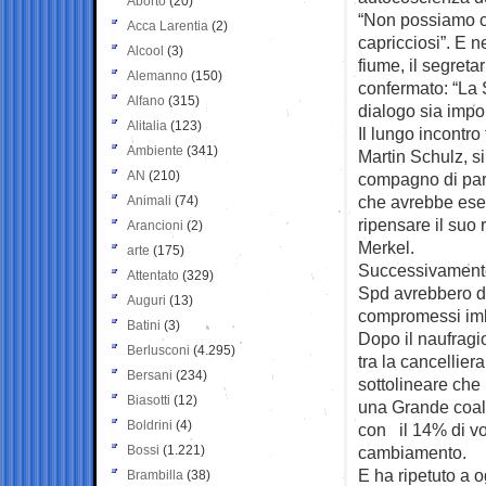
Aborto
(20)
“Non possiamo 
Acca Larentia
(2)
capricciosi”. E n
Alcool
(3)
fiume, il segreta
Alemanno
(150)
confermato: “La 
Alfano
(315)
dialogo sia impo
Alitalia
(123)
Il lungo incontro
Ambiente
(341)
Martin Schulz, si
AN
(210)
compagno di part
che avrebbe eser
Animali
(74)
ripensare il suo 
Arancioni
(2)
Merkel.
arte
(175)
Successivamente, 
Attentato
(329)
Spd avrebbero di
Auguri
(13)
compromessi imb
Batini
(3)
Dopo il naufragi
Berlusconi
(4.295)
tra la cancelliera,
Bersani
(234)
sottolineare che
Biasotti
(12)
una Grande coali
Boldrini
(4)
con il 14% di vo
Bossi
(1.221)
cambiamento.
E ha ripetuto a o
Brambilla
(38)