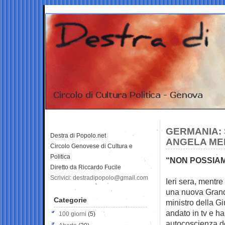
GERMANIA: 
Destra di Popolo.net
ANGELA ME
Circolo Genovese di Cultura e
Politica
“NON POSSIA
Diretto da Riccardo Fucile
Scrivici: destradipopolo@gmail.com
Ieri sera, mentr
una nuova
Grand
Categorie
ministro della G
andato in tv e ha 
100 giorni
(5)
autocoscienza de