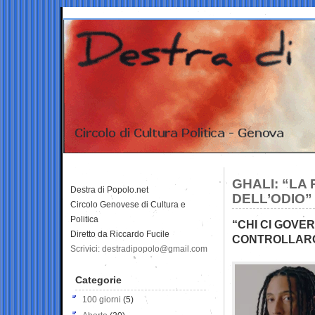
GHALI: “LA 
Destra di Popolo.net
DELL’ODIO”
Circolo Genovese di Cultura e
Politica
“CHI CI GOVE
Diretto da Riccardo Fucile
CONTROLLARC
Scrivici: destradipopolo@gmail.com
Categorie
100 giorni
(5)