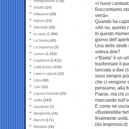
Immigrazione
(734)
«I nuovi cantauto
indulto
(14)
Raccontiamo stor
inflazione
(26)
verrà».
Ingroia
(15)
Quando ha capit
«Ah no, questo n
Interviste
(16)
In questo moment
la casta
(1.394)
giorno dell’apert
La Destra
(45)
Una delle strofe
La Sapienza
(5)
voleva dire?
Lavoro
(1.316)
«“Basta” è un ur
LegaNord
(2.411)
trasformare il p
Letta Enrico
(154)
lanciata a due c
Liberi e Uguali
(10)
sono sempre più l
Libia
(68)
che ci vengono sp
Libri
(33)
pensiamo, alla f
Paese, ma chi ci
Liguria Futurista
(25)
marciando sull’o
mafia
(543)
E come ne usci
manifesto
(7)
«Basterebbe farl
Margherita
(16)
finalmente unità
Maroni
(171)
(da lespresso.it)
Mastella
(16)