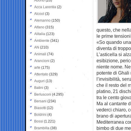
Aborto
(20)
Acca Larentia
(2)
Alcool
(3)
Alemanno
(150)
Alfano
(315)
questo, che nella
Alitalia
(123)
le prime tensioni
Ambiente
(341)
«So quando una 
AN
(210)
diventa di troppo
L’asticella si al
Animali
(74)
esibizione, peri
Arancioni
(2)
niente nome. Nel
arte
(175)
potente di Ghali
Attentato
(329)
l’invisibilità, 
Auguri
(13)
che il resto del
Batini
(3)
platino, 21 disch
Berlusconi
(4.295)
tra le cento giov
Bersani
(234)
Ma al cantante di
Biasotti
(12)
vederci chiaro, c
Boldrini
(4)
brano di apertur
Bossi
(1.221)
Mediterranea con
bimbo di due mesi
Brambilla
(38)