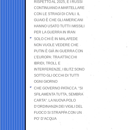
RISPETTO AL 2025, E I RUSSI
CONTINUANO A MARTELLARE
CON LE STRAGI DI CIVILI. IL
GUAIO È CHE GLI AMERICANI
HANNO USATO TUTTI I MISSILI
PER LA GUERRA IN IRAN
SOLO CHI È IN MALAFEDE
NON VUOLE VEDERE CHE
PUTIN È GIÀ IN GUERRA CON
L’EUROPA: TRA ATTACCHI
IBRIDI, TROLL E
INTERFERENZE, I BLITZ SONO
SOTTO GLI OCCHI DI TUTTI
OGNI GIORNO
CHE GOVERNO PATACCA. “SI
SFILAMENTA TUTTA, SEMBRA
CARTA”. LA NUOVA POLO
D’ORDINANZA DEI VIGILI DEL
FUOCO SI STRAPPA CON UN
PO’ D’ACQUA