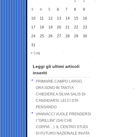
1
2
3
4
5
6
7
8
9
10
11
12
13
14
15
16
17
18
19
20
21
22
23
24
25
26
27
28
29
30
31
« Lug
Leggi gli ultimi articoli
inseriti
PRIMARIE CAMPO LARGO,
ORA SONO IN TANTI A
CHIEDERE A SILVIA SALIS DI
CANDIDARSI: LEI CI STA
PENSANDO
VANNACCI VUOLE PRENDERSI
I “GRILLINI” (SAI CHE
COPPIA…). IL CENTRO STUDI
DI FUTURO NAZIONALE INVITA