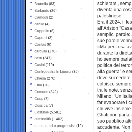
schierarsi, semp
Brunetta
(83)
diventa una cosa
Burlando
(26)
palestinese.
Camogli
(2)
Era il 2024, il f
canile
(4)
all’Ariston “Casa
Cappello
(8)
semplici parole:
Caprotti
(2)
sue parole venne
Caritas
(6)
«Ma per cosa avr
carovita
(170)
durante la diret
casa
(247)
ho sempre parla
politica del terr
Casini
(119)
alla guerra” e s
Centrodestra in Liguria
(35)
deve succedere »
Chiesa
(276)
colpisce sempre,
Cina
(10)
tra le note, sen
Comune
(342)
Milano, “Un ital
Coop
(7)
far evaporare i c
Cossiga
(7)
chi vive insieme 
Costume
(5.581)
Ghali non parla c
criminalità
(1.402)
suo pubblico attr
democratici e progressisti
(19)
accudente. Non h