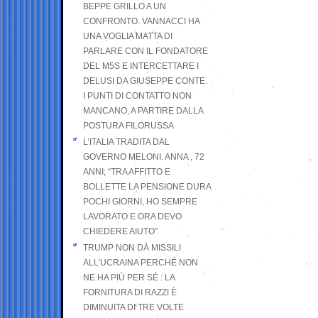
BEPPE GRILLO A UN
CONFRONTO. VANNACCI HA
UNA VOGLIA MATTA DI
PARLARE CON IL FONDATORE
DEL M5S E INTERCETTARE I
DELUSI DA GIUSEPPE CONTE.
I PUNTI DI CONTATTO NON
MANCANO, A PARTIRE DALLA
POSTURA FILORUSSA
L’ITALIA TRADITA DAL
GOVERNO MELONI. ANNA , 72
ANNI; “TRA AFFITTO E
BOLLETTE LA PENSIONE DURA
POCHI GIORNI, HO SEMPRE
LAVORATO E ORA DEVO
CHIEDERE AIUTO”
TRUMP NON DÀ MISSILI
ALL’UCRAINA PERCHÉ NON
NE HA PIÙ PER SÉ : LA
FORNITURA DI RAZZI È
DIMINUITA DI TRE VOLTE