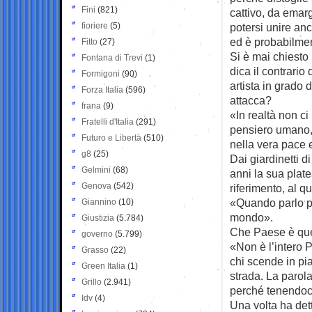
Fini
(821)
cattivo, da emargi
fioriere
(5)
potersi unire an
ed è probabilme
Fitto
(27)
Si è mai chiesto 
Fontana di Trevi
(1)
dica il contrari
Formigoni
(90)
artista in grado 
Forza Italia
(596)
attacca?
frana
(9)
«In realtà non ci
Fratelli d'Italia
(291)
pensiero umano,
Futuro e Libertà
(510)
nella vera pace 
g8
(25)
Dai giardinetti d
Gelmini
(68)
anni la sua plate
Genova
(542)
riferimento, al q
«Quando parlo pe
Giannino
(10)
mondo».
Giustizia
(5.784)
Che Paese è quel
governo
(5.799)
«Non è l’intero 
Grasso
(22)
chi scende in pi
Green Italia
(1)
strada. La parola
Grillo
(2.941)
perché tenendoci 
Idv
(4)
Una volta ha dett