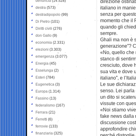
denuncia
(14.528)
direzione ostina
italiano in mani
destra
(573)
senza per questo 
destradipopolo
(99)
momento che il P
Di Pietro
(101)
quando gli chied
Diritti civili
(276)
sempre.
don Gallo
(9)
Ghali ma non è st
economia
(2.331)
generazione”? Co
elezioni
(3.303)
«No, quello che 
emergenza
(3.077)
stanco di sentir
Energia
(45)
cresciuto, dove 
Esselunga
(2)
sua vita e dove u
italiano”, e l’It
Esteri
(784)
Le sue dichiaraz
Eugenetica
(3)
senso. Lei parla
Europa
(1.314)
un dito si scate
Fassino
(13)
vissute con ques
federalismo
(167)
«Noi stiamo vive
Ferrara
(21)
fake news dalla r
Ferretti
(6)
discussione cost
ferrovie
(133)
approfondire chi
finanziaria
(325)
perché distoglie