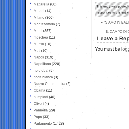
Mattarella
(60)
This entry was posted o
Meloni
(14)
responses to this entr
Milano
(300)
«
“SIAMO IN BAL
Montezemolo
(7)
Monti
(357)
IL CAMPO DI
moschea
(11)
Leave a Rep
Musso
(10)
You must be
log
Muti
(10)
Napoli
(319)
Napolitano
(220)
no global
(5)
notte bianca
(3)
Nuovo Centrodestra
(2)
Obama
(11)
olimpiadi
(40)
Oliveri
(4)
Pannella
(29)
Papa
(33)
Parlamento
(1.428)