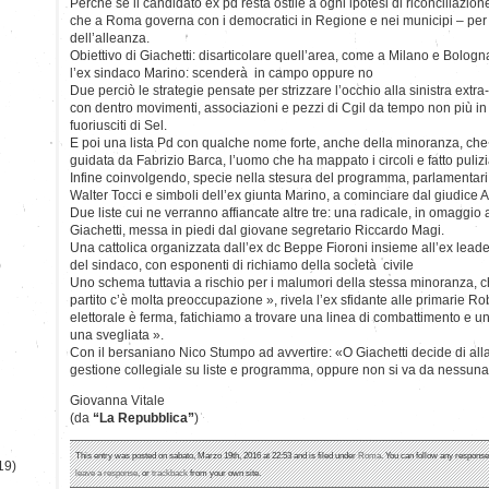
Perchè se il candidato ex pd resta ostile a ogni ipotesi di riconciliazion
che a Roma governa con i democratici in Regione e nei municipi – per n
dell’alleanza.
Obiettivo di Giachetti: disarticolare quell’area, come a Milano e Bologna
l’ex sindaco Marino: scenderà in campo oppure no
Due perciò le strategie pensate per strizzare l’occhio alla sinistra extra
con dentro movimenti, associazioni e pezzi di Cgil da tempo non più in s
fuoriusciti di Sel.
E poi una lista Pd con qualche nome forte, anche della minoranza, che
guidata da Fabrizio Barca, l’uomo che ha mappato i circoli e fatto pulizi
Infine coinvolgendo, specie nella stesura del programma, parlamentari 
Walter Tocci e simboli dell’ex giunta Marino, a cominciare dal giudice 
Due liste cui ne verranno affiancate altre tre: una radicale, in omaggio
Giachetti, messa in piedi dal giovane segretario Riccardo Magi.
Una cattolica organizzata dall’ex dc Beppe Fioroni insieme all’ex lead
)
del sindaco, con esponenti di richiamo della società civile
Uno schema tuttavia a rischio per i malumori della stessa minoranza, ch
partito c’è molta preoccupazione », rivela l’ex sfidante alle primarie 
elettorale è ferma, fatichiamo a trovare una linea di combattimento e un 
una svegliata ».
Con il bersaniano Nico Stumpo ad avvertire: «O Giachetti decide di al
gestione collegiale su liste e programma, oppure non si va da nessuna
Giovanna Vitale
(da
“La Repubblica”
)
This entry was posted on sabato, Marzo 19th, 2016 at 22:53 and is filed under
Roma
. You can follow any response
19)
leave a response
, or
trackback
from your own site.