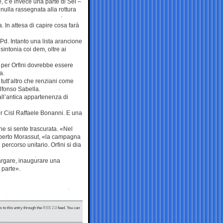
e, c’è invece una parte di Sel –
ulla rassegnata alla rottura
. In attesa di capire cosa farà
-Pd. Intanto una lista arancione
intonia coi dem, oltre ai
 per Orfini dovrebbe essere
a.
tutt’altro che renziani come
Alfonso Sabella.
 all’antica appartenenza di
er Cisl Raffaele Bonanni. E una
e si sente trascurata. «Nel
Roberto Morassut, «la campagna
percorso unitario. Orfini si dia
largare, inaugurare una
 parte».
s to this entry through the
RSS 2.0
feed. You can