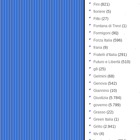
Fini
(821)
fioriere
(5)
Fitto
(27)
Fontana di Trevi
(1)
Formigoni
(90)
Forza Italia
(596)
frana
(9)
Fratelli d'Italia
(291)
Futuro e Libertà
(510)
g8
(25)
Gelmini
(68)
Genova
(542)
Giannino
(10)
Giustizia
(5.784)
governo
(5.799)
Grasso
(22)
Green Italia
(1)
Grillo
(2.941)
Idv
(4)