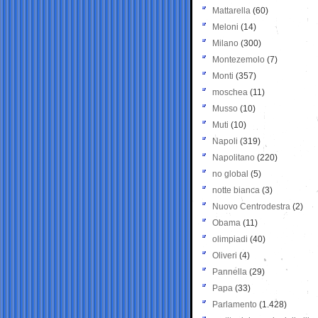
Mattarella
(60)
Meloni
(14)
Milano
(300)
Montezemolo
(7)
Monti
(357)
moschea
(11)
Musso
(10)
Muti
(10)
Napoli
(319)
Napolitano
(220)
no global
(5)
notte bianca
(3)
Nuovo Centrodestra
(2)
Obama
(11)
olimpiadi
(40)
Oliveri
(4)
Pannella
(29)
Papa
(33)
Parlamento
(1.428)