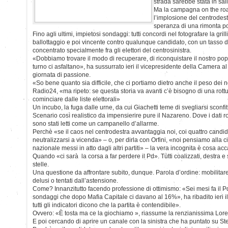
strada sarebbe stata in sali
Ma la campagna on the roa
l’implosione del centrodestr
speranza di una rimonta po
Fino agli ultimi, impietosi sondaggi: tutti concordi nel fotografare la gril
ballottaggio e poi vincente contro qualunque candidato, con un tasso di 
concentrato specialmente fra gli elettori del centrosinistra.
«Dobbiamo trovare il modo di recuperare, di riconquistare il nostro pop
turno ci asfaltano», ha sussurrato ieri il vicepresidente della Camera a
giornata di passione.
«So bene quanto sia difficile, che ci portiamo dietro anche il peso dei n
Radio24, «ma ripeto: se questa storia va avanti c’è bisogno di una rottur
cominciare dalle liste elettorali»
Un incubo, la fuga dalle urne, da cui Giachetti teme di svegliarsi sconfit
Scenario così realistico da impensierire pure il Nazareno. Dove i dati r
sono stati letti come un campanello d’allarme.
Perchè «se il caos nel centrodestra avvantaggia noi, coi quattro candid
neutralizzarsi a vicenda» – o, per dirla con Orfini, «noi pensiamo alla citt
nazionale messi in atto dagli altri partiti» – la vera incognita è cosa ac
Quando «ci sarà la corsa a far perdere il Pd». Tutti coalizzati, destra e 
stelle.
Una questione da affrontare subito, dunque. Parola d’ordine: mobilitare g
delusi o tentati dall’astensione.
Come? Innanzitutto facendo professione di ottimismo: «Sei mesi fa il Pd
sondaggi che dopo Mafia Capitale ci davano al 16%», ha ribadito ieri 
tutti gli indicatori dicono che la partita è contendibile».
Ovvero: «È tosta ma ce la giochiamo », riassume la renzianissima Lor
E poi cercando di aprire un canale con la sinistra che ha puntato su St