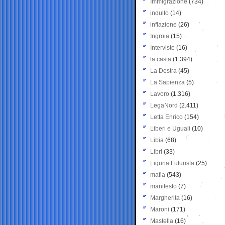
Immigrazione
(734)
indulto
(14)
inflazione
(26)
Ingroia
(15)
Interviste
(16)
la casta
(1.394)
La Destra
(45)
La Sapienza
(5)
Lavoro
(1.316)
LegaNord
(2.411)
Letta Enrico
(154)
Liberi e Uguali
(10)
Libia
(68)
Libri
(33)
Liguria Futurista
(25)
mafia
(543)
manifesto
(7)
Margherita
(16)
Maroni
(171)
Mastella
(16)