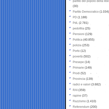
partito del popolo della libe
(30)
Partito Democratico
(1.034)
PD
(1.188)
PdL
(2.781)
pedofilia
(25)
Pensioni
(129)
Politica
(40.855)
polizia
(253)
Porto
(12)
povertà
(502)
Presepe
(14)
Primarie
(149)
Prodi
(52)
Provincia
(139)
radici e valori
(3.682)
RAI
(359)
rapine
(37)
Razzismo
(1.410)
Referendum
(200)