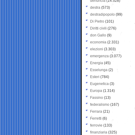
denuncia
(14.528)
destra
(573)
destradipopolo
(99)
Di Pietro
(101)
Diritti civili
(276)
don Gallo
(9)
economia
(2.331)
elezioni
(3.303)
emergenza
(3.077)
Energia
(45)
Esselunga
(2)
Esteri
(784)
Eugenetica
(3)
Europa
(1.314)
Fassino
(13)
federalismo
(167)
Ferrara
(21)
Ferretti
(6)
ferrovie
(133)
finanziaria
(325)