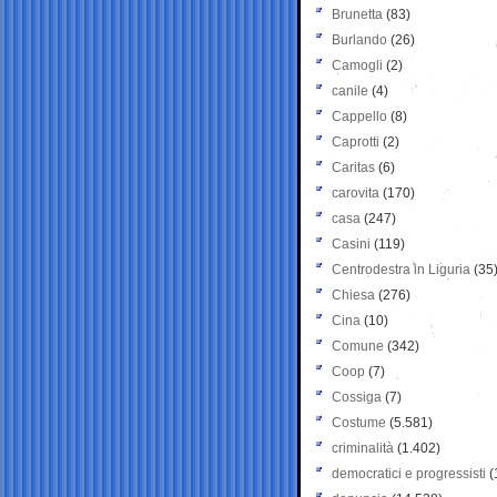
Brunetta
(83)
Burlando
(26)
Camogli
(2)
canile
(4)
Cappello
(8)
Caprotti
(2)
Caritas
(6)
carovita
(170)
casa
(247)
Casini
(119)
Centrodestra in Liguria
(35
Chiesa
(276)
Cina
(10)
Comune
(342)
Coop
(7)
Cossiga
(7)
Costume
(5.581)
criminalità
(1.402)
democratici e progressisti
(