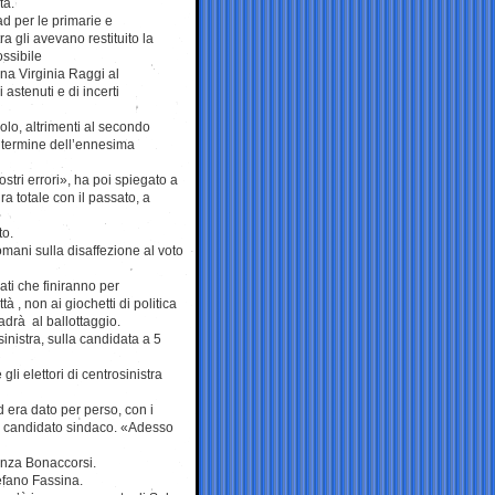
ta.
d per le primarie e
a gli avevano restituito la
ssibile
lina Virginia Raggi al
astenuti e di incerti
olo, altrimenti al secondo
l termine dell’ennesima
ostri errori», ha poi spiegato a
a totale con il passato, a
to.
omani sulla disaffezione al voto
ati che finiranno per
à , non ai giochetti di politica
cadrà al ballottaggio.
sinistra, sulla candidata a 5
li elettori di centrosinistra
 era dato per perso, con i
il candidato sindaco. «Adesso
enza Bonaccorsi.
efano Fassina.