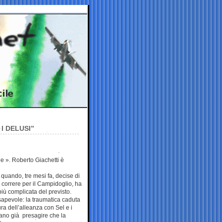
I DELUSI”
e ». Roberto Giachetti è
 quando, tre mesi fa, decise di
a correre per il Campidoglio, ha
più complicata del previsto.
apevole: la traumatica caduta
ura dell’alleanza con Sel e i
vano già presagire che la