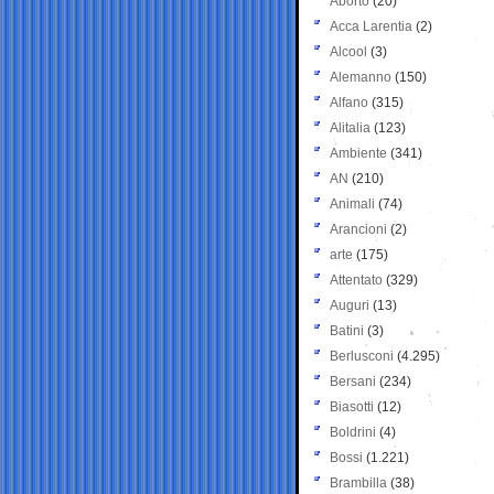
Aborto
(20)
Acca Larentia
(2)
Alcool
(3)
Alemanno
(150)
Alfano
(315)
Alitalia
(123)
Ambiente
(341)
AN
(210)
Animali
(74)
Arancioni
(2)
arte
(175)
Attentato
(329)
Auguri
(13)
Batini
(3)
Berlusconi
(4.295)
Bersani
(234)
Biasotti
(12)
Boldrini
(4)
Bossi
(1.221)
Brambilla
(38)