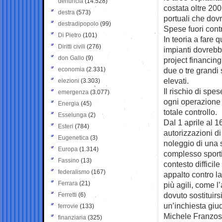
denuncia
(14.528)
costata oltre 200 
destra
(573)
portuali che dovr
destradipopolo
(99)
Spese fuori cont
Di Pietro
(101)
In teoria a fare q
Diritti civili
(276)
impianti dovrebbe
don Gallo
(9)
project financing
economia
(2.331)
due o tre grandi 
elevati.
elezioni
(3.303)
Il rischio di spes
emergenza
(3.077)
ogni operazione 
Energia
(45)
totale controllo.
Esselunga
(2)
Dal 1 aprile al 1
Esteri
(784)
autorizzazioni d
Eugenetica
(3)
noleggio di una 
Europa
(1.314)
complesso sportiv
Fassino
(13)
contesto difficil
federalismo
(167)
appalto contro l
Ferrara
(21)
più agili, come l
dovuto sostituir
Ferretti
(6)
un’inchiesta giud
ferrovie
(133)
Michele Franzoso 
finanziaria
(325)