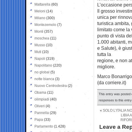
L’occasione per
Mattarella
(60)
Il grosso investi
Meloni
(14)
unica per rinnova
Milano
(300)
turistica ambita, 
Montezemolo
(7)
limitato come la 
Monti
(357)
punto di vista de
moschea
(11)
1.000 abitanti, 
Musso
(10)
e Salute), è giust
Muti
(10)
tutta la
Napoli
(319)
regione, e non a
Napolitano
(220)
migliore.
no global
(5)
Marco Bonarrigo
notte bianca
(3)
(da corriere.it)
Nuovo Centrodestra
(2)
Obama
(11)
This entry was posted o
olimpiadi
(40)
responses to this entr
Oliveri
(4)
«
SOLO L’ITALIA 
Pannella
(29)
LIBIA 
Papa
(33)
RIFOR
Leave a Rep
Parlamento
(1.428)