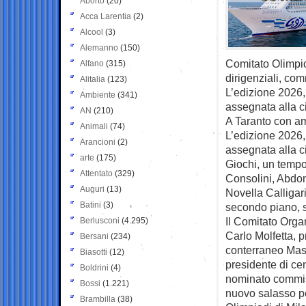
Aborto
(20)
Acca Larentia
(2)
Alcool
(3)
Alemanno
(150)
Comitato Olimpic
Alfano
(315)
dirigenziali, com
Alitalia
(123)
L’edizione 2026,
Ambiente
(341)
assegnata alla c
AN
(210)
A Taranto con a
Animali
(74)
L’edizione 2026,
Arancioni
(2)
assegnata alla ci
arte
(175)
Giochi, un tempo
Attentato
(329)
Consolini, Abdon
Auguri
(13)
Novella Calligari
Batini
(3)
secondo piano, s
Il Comitato Orga
Berlusconi
(4.295)
Carlo Molfetta, p
Bersani
(234)
conterraneo Mass
Biasotti
(12)
presidente di cen
Boldrini
(4)
nominato commiss
Bossi
(1.221)
nuovo salasso pe
Brambilla
(38)