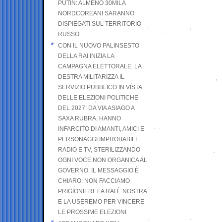
PUTIN: ALMENO 30MILA
NORDCOREANI SARANNO
DISPIEGATI SUL TERRITORIO
RUSSO
CON IL NUOVO PALINSESTO
DELLA RAI INIZIA LA
CAMPAGNA ELETTORALE. LA
DESTRA MILITARIZZA IL
SERVIZIO PUBBLICO IN VISTA
DELLE ELEZIONI POLITICHE
DEL 2027: DA VIA ASIAGO A
SAXA RUBRA, HANNO
INFARCITO DI AMANTI, AMICI E
PERSONAGGI IMPROBABILI
RADIO E TV, STERILIZZANDO
OGNI VOCE NON ORGANICA AL
GOVERNO. IL MESSAGGIO È
CHIARO: NON FACCIAMO
PRIGIONIERI. LA RAI È NOSTRA
E LA USEREMO PER VINCERE
LE PROSSIME ELEZIONI