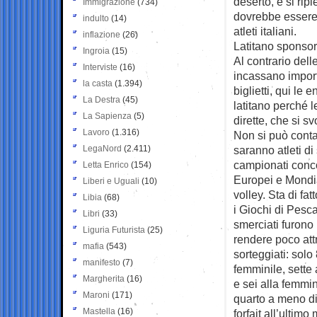
deserto, e si ri
Immigrazione
(734)
dovrebbe essere c
indulto
(14)
atleti italiani.
inflazione
(26)
Latitano sponsor, 
Ingroia
(15)
Al contrario dell
Interviste
(16)
incassano import
la casta
(1.394)
biglietti, qui le 
La Destra
(45)
latitano perché l
La Sapienza
(5)
dirette, che si sv
Lavoro
(1.316)
Non si può conta
LegaNord
(2.411)
saranno atleti di 
campionati conco
Letta Enrico
(154)
Europei e Mondial
Liberi e Uguali
(10)
volley. Sta di fa
Libia
(68)
i Giochi di Pescar
Libri
(33)
smerciati furono
Liguria Futurista
(25)
rendere poco att
mafia
(543)
sorteggiati: solo
manifesto
(7)
femminile, sette
Margherita
(16)
e sei alla femmin
Maroni
(171)
quarto a meno di
Mastella
(16)
forfait all’ultim