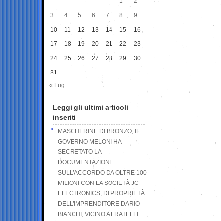
1
2
3
4
5
6
7
8
9
10
11
12
13
14
15
16
17
18
19
20
21
22
23
24
25
26
27
28
29
30
31
« Lug
Leggi gli ultimi articoli
inseriti
MASCHERINE DI BRONZO, IL
GOVERNO MELONI HA
SECRETATO LA
DOCUMENTAZIONE
SULL’ACCORDO DA OLTRE 100
MILIONI CON LA SOCIETÀ JC
ELECTRONICS, DI PROPRIETÀ
DELL’IMPRENDITORE DARIO
BIANCHI, VICINO A FRATELLI