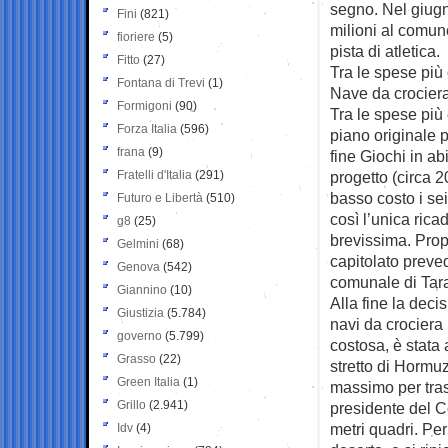
segno. Nel giugn
Fini
(821)
milioni al comun
fioriere
(5)
pista di atletica.
Fitto
(27)
Tra le spese più c
Fontana di Trevi
(1)
Nave da crociera 
Formigoni
(90)
Tra le spese più c
Forza Italia
(596)
piano originale p
frana
(9)
fine Giochi in abi
Fratelli d'Italia
(291)
progetto (circa 2
basso costo i sei
Futuro e Libertà
(510)
così l’unica rica
g8
(25)
brevissima. Propo
Gelmini
(68)
capitolato preved
Genova
(542)
comunale di Tara
Giannino
(10)
Alla fine la deci
Giustizia
(5.784)
navi da crociera 
governo
(5.799)
costosa, è stata 
Grasso
(22)
stretto di Hormuz
Green Italia
(1)
massimo per trasc
Grillo
(2.941)
presidente del C
metri quadri. Pe
Idv
(4)