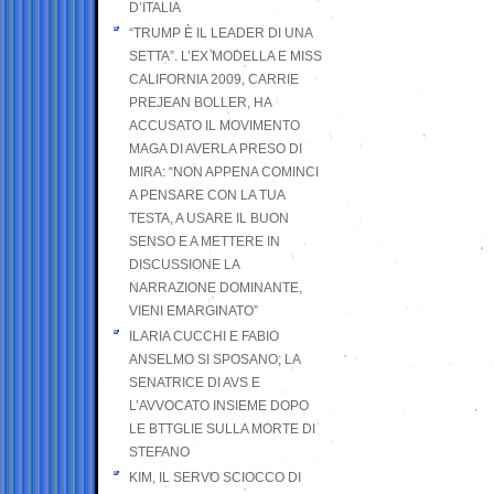
D’ITALIA
“TRUMP È IL LEADER DI UNA
SETTA”. L’EX MODELLA E MISS
CALIFORNIA 2009, CARRIE
PREJEAN BOLLER, HA
ACCUSATO IL MOVIMENTO
MAGA DI AVERLA PRESO DI
MIRA: “NON APPENA COMINCI
A PENSARE CON LA TUA
TESTA, A USARE IL BUON
SENSO E A METTERE IN
DISCUSSIONE LA
NARRAZIONE DOMINANTE,
VIENI EMARGINATO”
ILARIA CUCCHI E FABIO
ANSELMO SI SPOSANO; LA
SENATRICE DI AVS E
L’AVVOCATO INSIEME DOPO
LE BTTGLIE SULLA MORTE DI
STEFANO
KIM, IL SERVO SCIOCCO DI