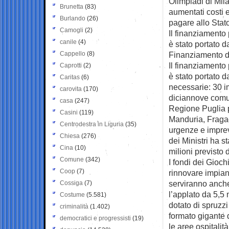
Olimpiadi di Mila
Brunetta
(83)
aumentati costi e
Burlando
(26)
pagare allo Stat
Camogli
(2)
Il finanziamento 
canile
(4)
è stato portato 
Cappello
(8)
Finanziamento d
Il finanziamento 
Caprotti
(2)
è stato portato 
Caritas
(6)
necessarie: 30 im
carovita
(170)
diciannove comuni
casa
(247)
Regione Puglia pe
Casini
(119)
Manduria, Fragag
Centrodestra in Liguria
(35)
urgenze e imprevi
Chiesa
(276)
dei Ministri ha s
Cina
(10)
milioni previsto 
Comune
(342)
I fondi dei Gioch
Coop
(7)
rinnovare impiant
serviranno anche
Cossiga
(7)
l’applato da 5,5 
Costume
(5.581)
dotato di spruzz
criminalità
(1.402)
formato gigante 
democratici e progressisti
(19)
le aree ospitalit