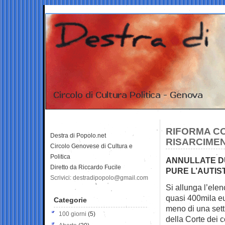
RIFORMA CO
Destra di Popolo.net
RISARCIMEN
Circolo Genovese di Cultura e
Politica
ANNULLATE DU
Diretto da Riccardo Fucile
PURE L’AUTIS
Scrivici: destradipopolo@gmail.com
Si allunga l’elen
quasi 400mila e
Categorie
meno di una setti
100 giorni
(5)
della Corte dei 