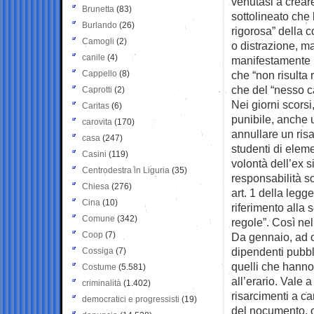
venutasi a creare
Brunetta
(83)
sottolineato che 
Burlando
(26)
rigorosa” della 
Camogli
(2)
o distrazione, m
canile
(4)
manifestamente i
Cappello
(8)
che “non risulta 
che del “nesso ca
Caprotti
(2)
Nei giorni scorsi
Caritas
(6)
punibile, anche u
carovita
(170)
annullare un ris
casa
(247)
studenti di eleme
Casini
(119)
volontà dell’ex 
Centrodestra in Liguria
(35)
responsabilità sot
Chiesa
(276)
art. 1 della legg
Cina
(10)
riferimento alla 
Comune
(342)
regole”. Così nel
Coop
(7)
Da gennaio, ad o
dipendenti pubbli
Cossiga
(7)
quelli che hanno 
Costume
(5.581)
all’erario. Vale 
criminalità
(1.402)
risarcimenti a ca
democratici e progressisti
(19)
del nocumento, o