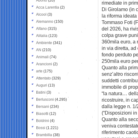
Aborto
(20)
rimediate in pri
Acca Larentia
(2)
Di Girolamo (in c
Alcool
(3)
la riforma ideata 
Alemanno
(150)
Tommaso Foti (Fd
del 2026, ha rivis
Alfano
(315)
colpa grave puni
Alitalia
(123)
360mila euro, a 
Ambiente
(341)
in via diretta, a
AN
(210)
fondo perduto per
Animali
(74)
250mila euro per
Arancioni
(2)
Quanto alla prim
arte
(175)
senz’altro riscont
Attentato
(329)
suddetti contribu
Auguri
(13)
immobile di prop
Batini
(3)
“la natura… del
ricostruire, in c
Berlusconi
(4.295)
dalla legge n. 1
Bersani
(234)
(“Disposizioni in
Biasotti
(12)
Quanto alla seco
Boldrini
(4)
veniva contestat
Bossi
(1.221)
riferimento caot
Brambilla
(38)