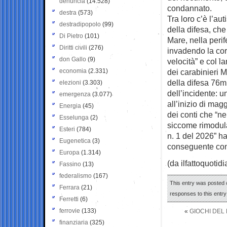
denuncia
(14.528)
condannato.
destra
(573)
Tra loro c’è l’au
destradipopolo
(99)
della difesa, che
Di Pietro
(101)
Mare, nella peri
Diritti civili
(276)
invadendo la cor
don Gallo
(9)
velocità” e col 
economia
(2.331)
dei carabinieri M
della difesa 76mi
elezioni
(3.303)
dell’incidente: 
emergenza
(3.077)
all’inizio di mag
Energia
(45)
dei conti che “ne
Esselunga
(2)
siccome rimodulat
Esteri
(784)
n. 1 del 2026” h
Eugenetica
(3)
conseguente cond
Europa
(1.314)
(da ilfattoquotidi
Fassino
(13)
federalismo
(167)
This entry was posted o
Ferrara
(21)
responses to this entr
Ferretti
(6)
ferrovie
(133)
«
GIOCHI DEL
finanziaria
(325)