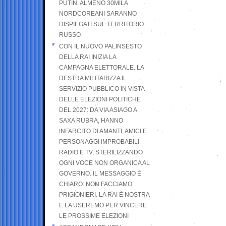
PUTIN: ALMENO 30MILA
NORDCOREANI SARANNO
DISPIEGATI SUL TERRITORIO
RUSSO
CON IL NUOVO PALINSESTO
DELLA RAI INIZIA LA
CAMPAGNA ELETTORALE. LA
DESTRA MILITARIZZA IL
SERVIZIO PUBBLICO IN VISTA
DELLE ELEZIONI POLITICHE
DEL 2027: DA VIA ASIAGO A
SAXA RUBRA, HANNO
INFARCITO DI AMANTI, AMICI E
PERSONAGGI IMPROBABILI
RADIO E TV, STERILIZZANDO
OGNI VOCE NON ORGANICA AL
GOVERNO. IL MESSAGGIO È
CHIARO: NON FACCIAMO
PRIGIONIERI. LA RAI È NOSTRA
E LA USEREMO PER VINCERE
LE PROSSIME ELEZIONI