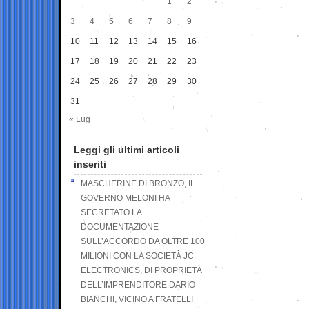
1
2
3
4
5
6
7
8
9
10
11
12
13
14
15
16
17
18
19
20
21
22
23
24
25
26
27
28
29
30
31
« Lug
Leggi gli ultimi articoli
inseriti
MASCHERINE DI BRONZO, IL
GOVERNO MELONI HA
SECRETATO LA
DOCUMENTAZIONE
SULL’ACCORDO DA OLTRE 100
MILIONI CON LA SOCIETÀ JC
ELECTRONICS, DI PROPRIETÀ
DELL’IMPRENDITORE DARIO
BIANCHI, VICINO A FRATELLI