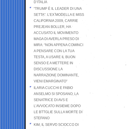
D’ITALIA
“TRUMP È IL LEADER DI UNA
SETTA”. L’EX MODELLA E MISS
CALIFORNIA 2009, CARRIE
PREJEAN BOLLER, HA
ACCUSATO IL MOVIMENTO
MAGA DI AVERLA PRESO DI
MIRA: “NON APPENA COMINCI
A PENSARE CON LA TUA
TESTA, A USARE IL BUON
SENSO E A METTERE IN
DISCUSSIONE LA
NARRAZIONE DOMINANTE,
VIENI EMARGINATO”
ILARIA CUCCHI E FABIO
ANSELMO SI SPOSANO; LA
SENATRICE DI AVS E
L’AVVOCATO INSIEME DOPO
LE BTTGLIE SULLA MORTE DI
STEFANO
KIM, IL SERVO SCIOCCO DI