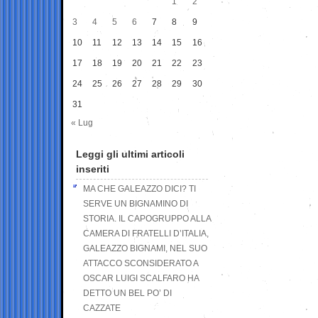
1
2
3
4
5
6
7
8
9
10
11
12
13
14
15
16
17
18
19
20
21
22
23
24
25
26
27
28
29
30
31
« Lug
Leggi gli ultimi articoli
inseriti
MA CHE GALEAZZO DICI? TI
SERVE UN BIGNAMINO DI
STORIA. IL CAPOGRUPPO ALLA
CAMERA DI FRATELLI D’ITALIA,
GALEAZZO BIGNAMI, NEL SUO
ATTACCO SCONSIDERATO A
OSCAR LUIGI SCALFARO HA
DETTO UN BEL PO’ DI
CAZZATE