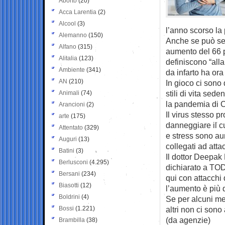
Aborto
(20)
Acca Larentia
(2)
Alcool
(3)
l’anno scorso la 
Alemanno
(150)
Anche se può se
Alfano
(315)
aumento del 66 pe
Alitalia
(123)
definiscono “all
Ambiente
(341)
da infarto ha or
AN
(210)
In gioco ci sono d
stili di vita sed
Animali
(74)
la pandemia di C
Arancioni
(2)
Il virus stesso 
arte
(175)
danneggiare il c
Attentato
(329)
e stress sono aum
Auguri
(13)
collegati ad atta
Batini
(3)
Il dottor Deepak 
Berlusconi
(4.295)
dichiarato a TOD
Bersani
(234)
qui con attacchi 
Biasotti
(12)
l’aumento è più d
Boldrini
(4)
Se per alcuni me
Bossi
(1.221)
altri non ci son
(da agenzie)
Brambilla
(38)