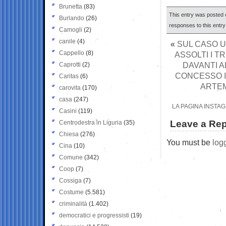
Brunetta
(83)
This entry was posted o
Burlando
(26)
responses to this entr
Camogli
(2)
canile
(4)
«
SUL CASO U
Cappello
(8)
ASSOLTI I T
DAVANTI A
Caprotti
(2)
CONCESSO I
Caritas
(6)
ARTEM
carovita
(170)
casa
(247)
LA PAGINA INSTA
Casini
(119)
Leave a Rep
Centrodestra in Liguria
(35)
Chiesa
(276)
You must be
log
Cina
(10)
Comune
(342)
Coop
(7)
Cossiga
(7)
Costume
(5.581)
criminalità
(1.402)
democratici e progressisti
(19)