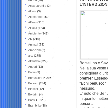
Aborto
(20)
L’INTERDIZIO
Acca Larentia
(2)
Alcool
(3)
Alemanno
(150)
Alfano
(315)
Alitalia
(123)
Ambiente
(341)
AN
(210)
Animali
(74)
Arancioni
(2)
arte
(175)
Attentato
(329)
Borsellino e Savi
Auguri
(13)
Nella sua veste 
Batini
(3)
consigliera giuri
premier. Essendo
Berlusconi
(4.295)
falchi berlusconi
Bersani
(234)
nessuno.
Biasotti
(12)
E’ noto che Berl
Boldrini
(4)
in quanto mettere
Bossi
(1.221)
personali.
Brambilla
(38)