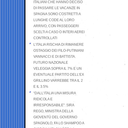
ITALIANI CHE HANNO DECISO
DI PASSARE LE VACANZE IN
SPAGNA SONO COSTRETTI A
LUNGHE CODE AL LORO
ARRIVO, CON PASSEGGERI
SCELTI A CASO O INTERI AEREI
CONTROLLATI
L’ITALIA RISCHIA DI RIMANERE
OSTAGGIO DEI FILO-PUTINIANI
VANNACCI E DI BATTISTA.
FUTURO NAZIONALE
VELEGGIA SOPRA IL 7% E UN
EVENTUALE PARTITO DELL’EX
GRILLINO VARREBBE TRA IL 2
E IL 3.5%
“DALL’ITALIA UNA MISURA
RIDICOLA E
IRRESPONSABILE”: SIRA
REGO, MINISTRA DELLA
GIOVENTÙ DEL GOVERNO
SPAGNOLO, FA LO SHAMPOO A