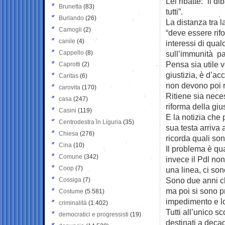
Lei ribatte: “il 
Brunetta
(83)
tutti”.
Burlando
(26)
La distanza tra l
Camogli
(2)
“deve essere rif
canile
(4)
interessi di qual
Cappello
(8)
sull’immunità pa
Pensa sia utile v
Caprotti
(2)
giustizia, è d’ac
Caritas
(6)
non devono poi ri
carovita
(170)
Ritiene sia nece
casa
(247)
riforma della giu
Casini
(119)
E la notizia che 
Centrodestra in Liguria
(35)
sua testa arriva
Chiesa
(276)
ricorda quali son
Cina
(10)
Il problema è qua
Comune
(342)
invece il Pdl non
Coop
(7)
una linea, ci son
Sono due anni ch
Cossiga
(7)
ma poi si sono p
Costume
(5.581)
impedimento e lo
criminalità
(1.402)
Tutti all’unico s
democratici e progressisti
(19)
destinati a decad