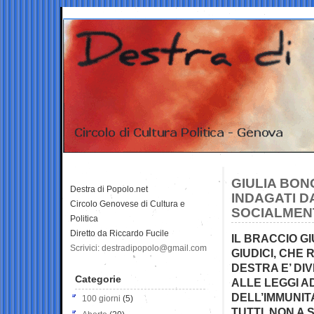
GIULIA BON
Destra di Popolo.net
INDAGATI D
Circolo Genovese di Cultura e
SOCIALMEN
Politica
Diretto da Riccardo Fucile
IL BRACCIO GIU
Scrivici: destradipopolo@gmail.com
GIUDICI, CHE
DESTRA E’ DI
Categorie
ALLE LEGGI A
DELL’IMMUNIT
100 giorni
(5)
TUTTI, NON A