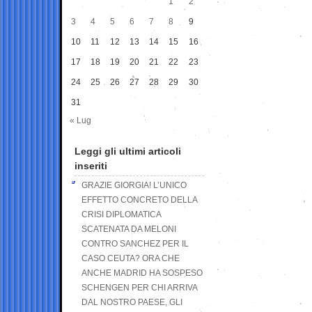
1
2
3
4
5
6
7
8
9
10
11
12
13
14
15
16
17
18
19
20
21
22
23
24
25
26
27
28
29
30
31
« Lug
Leggi gli ultimi articoli
inseriti
GRAZIE GIORGIA! L’UNICO
EFFETTO CONCRETO DELLA
CRISI DIPLOMATICA
SCATENATA DA MELONI
CONTRO SANCHEZ PER IL
CASO CEUTA? ORA CHE
ANCHE MADRID HA SOSPESO
SCHENGEN PER CHI ARRIVA
DAL NOSTRO PAESE, GLI