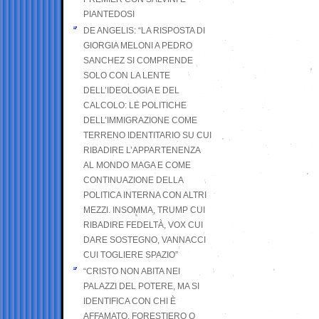
PIANTEDOSI
DE ANGELIS: “LA RISPOSTA DI
GIORGIA MELONI A PEDRO
SANCHEZ SI COMPRENDE
SOLO CON LA LENTE
DELL’IDEOLOGIA E DEL
CALCOLO: LE POLITICHE
DELL’IMMIGRAZIONE COME
TERRENO IDENTITARIO SU CUI
RIBADIRE L’APPARTENENZA
AL MONDO MAGA E COME
CONTINUAZIONE DELLA
POLITICA INTERNA CON ALTRI
MEZZI. INSOMMA, TRUMP CUI
RIBADIRE FEDELTÀ, VOX CUI
DARE SOSTEGNO, VANNACCI
CUI TOGLIERE SPAZIO”
“CRISTO NON ABITA NEI
PALAZZI DEL POTERE, MA SI
IDENTIFICA CON CHI È
AFFAMATO, FORESTIERO O