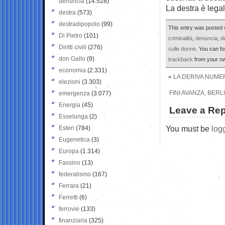
denuncia
(14.528)
La destra è legali
destra
(573)
destradipopolo
(99)
This entry was posted o
Di Pietro
(101)
criminalità
,
denuncia
,
d
Diritti civili
(276)
sulle donne
. You can f
don Gallo
(9)
trackback
from your ow
economia
(2.331)
«
LA DERIVA NUMER
elezioni
(3.303)
FINI AVANZA, BERL
emergenza
(3.077)
Energia
(45)
Leave a Rep
Esselunga
(2)
You must be
log
Esteri
(784)
Eugenetica
(3)
Europa
(1.314)
Fassino
(13)
federalismo
(167)
Ferrara
(21)
Ferretti
(6)
ferrovie
(133)
finanziaria
(325)