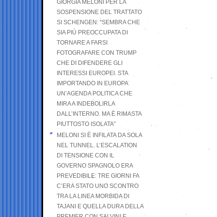
GIORGIA MELONI PER LA
SOSPENSIONE DEL TRATTATO
SI SCHENGEN: “SEMBRA CHE
SIA PIÙ PREOCCUPATA DI
TORNARE A FARSI
FOTOGRAFARE CON TRUMP
CHE DI DIFENDERE GLI
INTERESSI EUROPEI. STA
IMPORTANDO IN EUROPA
UN’AGENDA POLITICA CHE
MIRA A INDEBOLIRLA
DALL’INTERNO. MA È RIMASTA
PIUTTOSTO ISOLATA”
MELONI SI È INFILATA DA SOLA
NEL TUNNEL. L’ESCALATION
DI TENSIONE CON IL
GOVERNO SPAGNOLO ERA
PREVEDIBILE: TRE GIORNI FA
C’ERA STATO UNO SCONTRO
TRA LA LINEA MORBIDA DI
TAJANI E QUELLA DURA DELLA
PREMIER CON SALVINI E