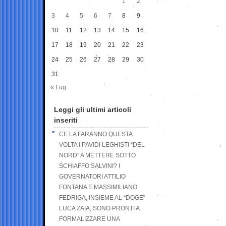
1
2
3
4
5
6
7
8
9
10
11
12
13
14
15
16
17
18
19
20
21
22
23
24
25
26
27
28
29
30
31
« Lug
Leggi gli ultimi articoli
inseriti
CE LA FARANNO QUESTA
VOLTA I PAVIDI LEGHISTI “DEL
NORD” A METTERE SOTTO
SCHIAFFO SALVINI? I
GOVERNATORI ATTILIO
FONTANA E MASSIMILIANO
FEDRIGA, INSIEME AL “DOGE”
LUCA ZAIA, SONO PRONTI A
FORMALIZZARE UNA