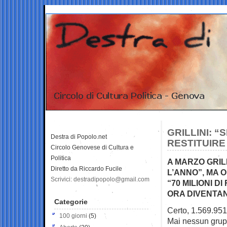
GRILLINI: 
Destra di Popolo.net
RESTITUIRE
Circolo Genovese di Cultura e
Politica
A MARZO GRIL
Diretto da Riccardo Fucile
L’ANNO”, MA O
Scrivici: destradipopolo@gmail.com
“70 MILIONI D
ORA DIVENTA
Categorie
Certo, 1.569.951 
100 giorni
(5)
Mai nessun grup