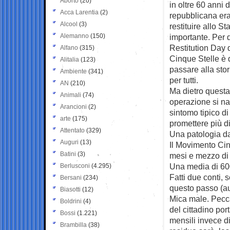
Aborto
(20)
in oltre 60 anni d
Acca Larentia
(2)
repubblicana era 
Alcool
(3)
restituire allo St
Alemanno
(150)
importante. Per q
Restitution Day
Alfano
(315)
Cinque Stelle è 
Alitalia
(123)
passare alla st
Ambiente
(341)
per tutti.
AN
(210)
Ma dietro questa
Animali
(74)
operazione si n
Arancioni
(2)
sintomo tipico di
arte
(175)
promettere più di
Attentato
(329)
Una patologia da
Auguri
(13)
Il Movimento Cinq
Batini
(3)
mesi e mezzo di 
Una media di 60
Berlusconi
(4.295)
Fatti due conti, 
Bersani
(234)
questo passo (au
Biasotti
(12)
Mica male. Pecca
Boldrini
(4)
del cittadino po
Bossi
(1.221)
mensili invece di 
Brambilla
(38)