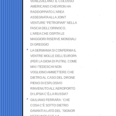
VENEZUELANO .IL COLOSSO
AMERICANO CHEVRON HA
RADDOPPIATO L’AREA
ASSEGNATA ALLA JOINT
VENTURE “PETROPIAR” NELLA
FASCIA DELL’ORINOCO,
L’AREA CHE OSPITA LE
MAGGIORI RISERVE MONDIALI
DI GREGGIO
LA GERMANIA SI CONFERMA IL
VENTRE MOLLE DELL’EUROPA
(PER LA GIOIA DI PUTIN). COME
MAI I TEDESCHI NON
VOGLIONO AMMETTERE CHE
DIETRO AL CASO DEL DRONE
PIENO DI ESPLOSIVO
RINVENUTO ALL’AEROPORTO
DI LIPSIA C’È LA RUSSIA?
GIULIANO FERRARA: ’CHE
COSA C’È SOTTO DIETRO
DAVANTI A LATO DEL “SIGNOR