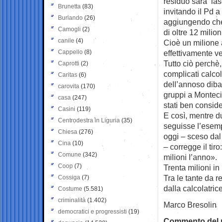
residuo sarà las
Brunetta
(83)
invitando il Pd a 
Burlando
(26)
aggiungendo che 
Camogli
(2)
di oltre 12 milion
canile
(4)
Cioè un milione 
Cappello
(8)
effettivamente ve
Tutto ciò perchè, 
Caprotti
(2)
complicati calcoli
Caritas
(6)
dell’annoso dibat
carovita
(170)
gruppi a Montec
casa
(247)
stati ben consid
Casini
(119)
E così, mentre d
Centrodestra in Liguria
(35)
seguisse l’esemp
Chiesa
(276)
oggi – sceso dal 
Cina
(10)
– corregge il tir
Comune
(342)
milioni l’anno».
Coop
(7)
Trenta milioni in
Tra le tante da 
Cossiga
(7)
dalla calcolatrice
Costume
(5.581)
criminalità
(1.402)
Marco Bresolin
democratici e progressisti
(19)
Commento del n