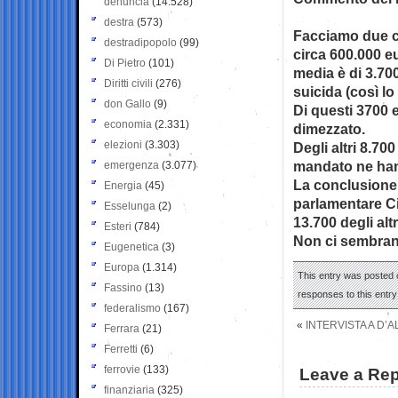
denuncia
(14.528)
destra
(573)
Facciamo due co
destradipopolo
(99)
circa 600.000 eu
Di Pietro
(101)
media è di 3.70
Diritti civili
(276)
suicida (così lo
don Gallo
(9)
Di questi 3700 
economia
(2.331)
dimezzato.
elezioni
(3.303)
Degli altri 8.70
mandato ne hann
emergenza
(3.077)
La conclusione 
Energia
(45)
parlamentare Ci
Esselunga
(2)
13.700 degli alt
Esteri
(784)
Non ci sembrano
Eugenetica
(3)
Europa
(1.314)
This entry was posted o
Fassino
(13)
responses to this entr
federalismo
(167)
«
INTERVISTA A D’
Ferrara
(21)
Ferretti
(6)
ferrovie
(133)
Leave a Rep
finanziaria
(325)